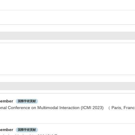
member
国際学術貢献
ional Conference on Multimodal Interaction (ICMI 2023) （ Paris, Fra
member
国際学術貢献