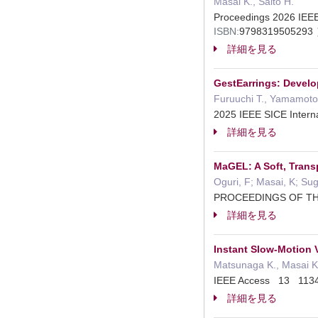
Masai K., Saito H.
Proceedings 2026 IEE
ISBN:
9798319505293
詳細を見る
GestEarrings: Develo
Furuuchi T., Yamamoto 
2025 IEEE SICE Inter
詳細を見る
MaGEL: A Soft, Trans
Oguri, F; Masai, K; Sugi
PROCEEDINGS OF TH
詳細を見る
Instant Slow-Motion
Matsunaga K., Masai K.
IEEE Access 13 11
詳細を見る