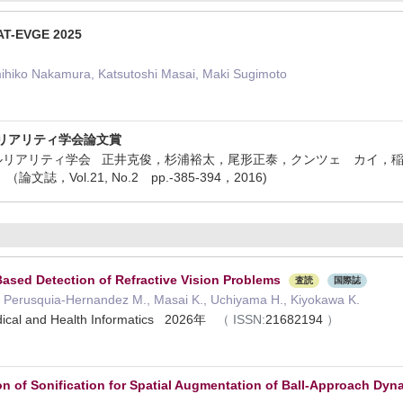
CAT-EVGE 2025
ihiko Nakamura, Katsutoshi Masai, Maki Sugimoto
ルリアリティ学会論文賞
ルリアリティ学会 正井克俊，杉浦裕太，尾形正泰，クンツェ カイ，稲見昌彦，
，Vol.21, No.2 pp.-385-394，2016)
ased Detection of Refractive Vision Problems
査読
国際誌
Y., Perusquia-Hernandez M., Masai K., Uchiyama H., Kiyokawa K.
edical and Health Informatics 2026年
（
ISSN:
21682194
）
on of Sonification for Spatial Augmentation of Ball-Approach Dyn