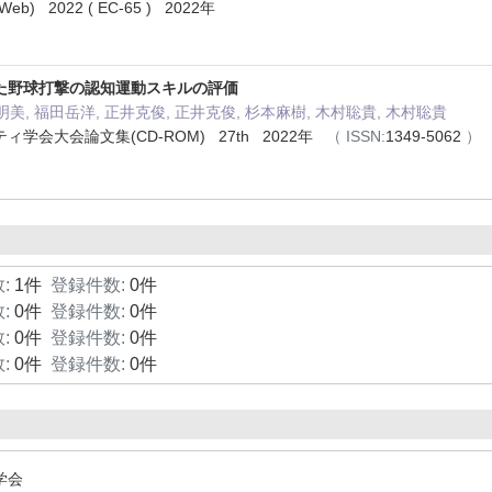
 2022 ( EC-65 ) 2022年
た野球打撃の認知運動スキルの評価
明美, 福田岳洋, 正井克俊, 正井克俊, 杉本麻樹, 木村聡貴, 木村聡貴
学会大会論文集(CD-ROM) 27th 2022年
（
ISSN:
1349-5062
）
:
1件
登録件数:
0件
:
0件
登録件数:
0件
:
0件
登録件数:
0件
:
0件
登録件数:
0件
学会