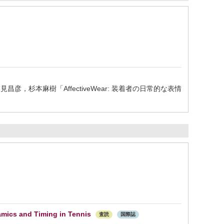
杉本麻樹「AffectiveWear: 装着者の日常的な表情
amics and Timing in Tennis
査読
国際誌