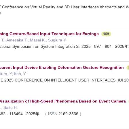
E Conference on Virtual Reality and 3D User Interfaces Abstracts
）
ping Gesture-Based Input Techniques for Earrings
査読
T., Amesaka T., Masai K., Sugiura Y.
national Symposium on System Integration Sii 2025 897 - 904 20
parent Input Device Enabling Deformation Gesture Recognition
ura, Y; Itoh, Y
E 2025 CONFERENCE ON INTELLIGENT USER INTERFACES, IUI 
 Visualization of High-Speed Phenomena Based on Event Camera
, Saito H.
3482 - 113494 2025年
（
ISSN:
2169-3536
）