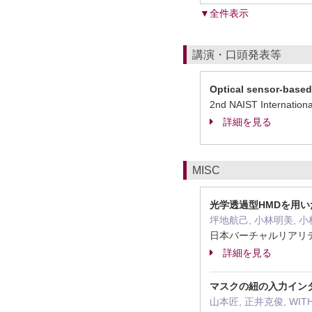
▼全件表示
講演・口頭発表等
Optical sensor-based
2nd NAIST Internatio
詳細を見る
MISC
光学透過型HMDを用い
坪地航己, 小林明美, 小
日本バーチャルリアリティ
詳細を見る
マスクの紐の入力イン
山本匠, 正井克俊, WITH