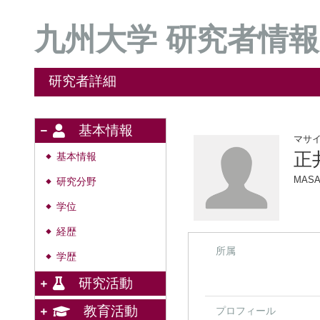
九州大学 研究者情報
研究者詳細
基本情報
マサ
正
基本情報
◆
MASA
研究分野
◆
学位
◆
経歴
◆
所属
学歴
◆
研究活動
教育活動
プロフィール