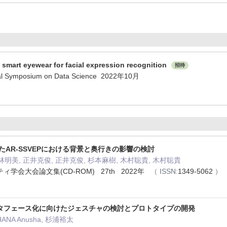
 smart eyewear for facial expression recognition
招待
nal Symposium on Data Science 2022年10月
たAR-SSVEPにおける背景と奥行きの影響の検討
林明美, 正井克俊, 正井克俊, 杉本麻樹, 木村聡貴, 木村聡貴
学会大会論文集(CD-ROM) 27th 2022年
（
ISSN:
1349-5062
）
タフェース化に向けたジェスチャの検討とプロトタイプの開発
ANA Anusha, 杉浦裕太