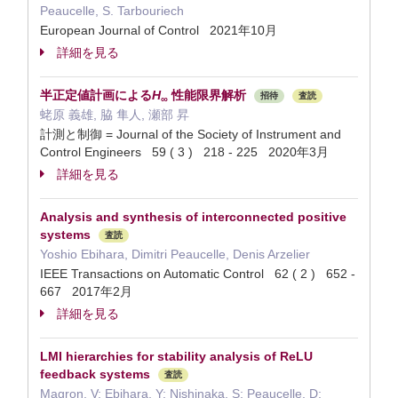
Peaucelle, S. Tarbouriech
European Journal of Control 2021年10月
詳細を見る
半正定値計画による
H
性能限界解析
招待
査読
∞
蛯原 義雄, 脇 隼人, 瀬部 昇
計測と制御 = Journal of the Society of Instrument and
Control Engineers 59 ( 3 ) 218 - 225 2020年3月
詳細を見る
Analysis and synthesis of interconnected positive
systems
査読
Yoshio Ebihara, Dimitri Peaucelle, Denis Arzelier
IEEE Transactions on Automatic Control 62 ( 2 ) 652 -
667 2017年2月
詳細を見る
LMI hierarchies for stability analysis of ReLU
feedback systems
査読
Magron, V; Ebihara, Y; Nishinaka, S; Peaucelle, D;