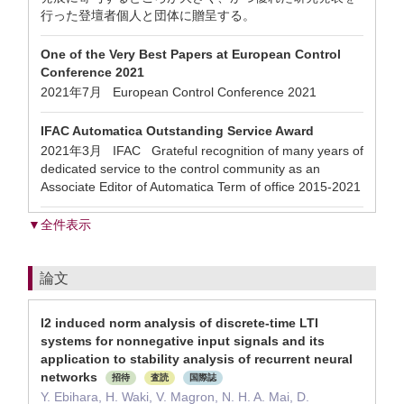
行った登壇者個人と団体に贈呈する。
One of the Very Best Papers at European Control
Conference 2021
2021年7月 European Control Conference 2021
IFAC Automatica Outstanding Service Award
2021年3月 IFAC Grateful recognition of many years of
dedicated service to the control community as an
Associate Editor of Automatica Term of office 2015-2021
▼全件表示
論文
l2 induced norm analysis of discrete-time LTI
systems for nonnegative input signals and its
application to stability analysis of recurrent neural
networks
招待
査読
国際誌
Y. Ebihara, H. Waki, V. Magron, N. H. A. Mai, D.