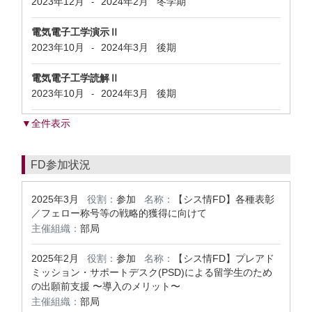
2023年12月
2024年2月
冬学期
-
電気電子工学演示Ⅱ
2023年10月
2024年3月
後期
-
電気電子工学読解Ⅱ
2023年10月
2024年3月
後期
-
▼全件表示
FD参加状況
2025年3月
役割：
参加
名称：
【シス情FD】各種表彰
／フェロー称号等の戦略的獲得に向けて
主催組織：
部局
2025年2月
役割：
参加
名称：
【シス情FD】プレアド
ミッション・サポートデスク(PSD)による留学生のため
の出願前支援 〜導入のメリット〜
主催組織：
部局