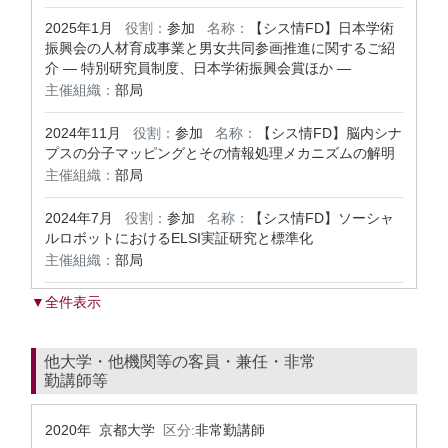
2025年1月
役割：
参加
名称：
【シス情FD】日本学術
振興会の人材育成事業と男女共同参画推進に関するご紹
介 ― 特別研究員制度、日本学術振興会賞ほか ―
主催組織：
部局
2024年11月
役割：
参加
名称：
【シス情FD】脳内シナ
プスの分子マッピングとその情報処理メカニズムの解明
主催組織：
部局
2024年7月
役割：
参加
名称：
【シス情FD】ソーシャ
ルロボットにおけるELSI実証研究と標準化
主催組織：
部局
▼全件表示
他大学・他機関等の客員・兼任・非常
勤講師等
2020年 京都大学
区分:
非常勤講師