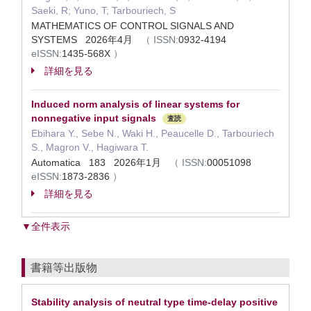
Saeki, R; Yuno, T; Tarbouriech, S
MATHEMATICS OF CONTROL SIGNALS AND
SYSTEMS 2026年4月
（
ISSN:
0932-4194
eISSN:
1435-568X
）
詳細を見る
Induced norm analysis of linear systems for
nonnegative input signals
査読
Ebihara Y., Sebe N., Waki H., Peaucelle D., Tarbouriech
S., Magron V., Hagiwara T.
Automatica 183 2026年1月
（
ISSN:
00051098
eISSN:
1873-2836
）
詳細を見る
▼全件表示
書籍等出版物
Stability analysis of neutral type time-delay positive