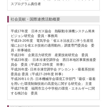
スプログラム責任者
社会貢献・国際連携活動概要
平成17年度 日本ガス協会 熱駆動冷凍機システム将来
ビジョン研究会 委員・事務局
平成19-20年度 電気学会「省エネ法改正に伴う生産現
場における省エネ技術の適用動向」調査専門委員会 委
員・幹事補佐
平成23年 企業活力研究所 産業技術研究会 委員
平成23年度- 日本冷凍空調学会 西日本地区事業推進委
員会 委員（平成27-28年度 幹事）
平成26年度- 日本冷凍空調学会 デシカント・吸着系技術
委員会 委員（平成27-28年度 幹事）
平成26年1０月- 日本機械学会環境工学部門「吸収・吸着
を用いた環境制御技術の高度化に関する研究会」 主査
平成27年度 福岡市立小中学校の環境・エネルギーに関
する検討会 委員