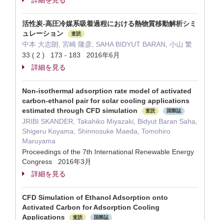
詳細を見る
活性炭-高圧冷媒系吸着過程における熱物質移動解析シミ
ュレーション
査読
中本 大志朗, 宮崎 隆彦, SAHA BIDYUT BARAN, 小山 繁
33 ( 2 ) 173 - 183 2016年6月
詳細を見る
Non-isothermal adsorption rate model of activated
carbon-ethanol pair for solar cooling applications
estimated through CFD simulation
査読
国際誌
JRIBI SKANDER, Takahiko Miyazaki, Bidyut Baran Saha,
Shigeru Koyama, Shinnosuke Maeda, Tomohiro
Maruyama
Proceedings of the 7th International Renewable Energy
Congress 2016年3月
詳細を見る
CFD Simulation of Ethanol Adsorption onto
Activated Carbon for Adsorption Cooling
Applications
査読
国際誌