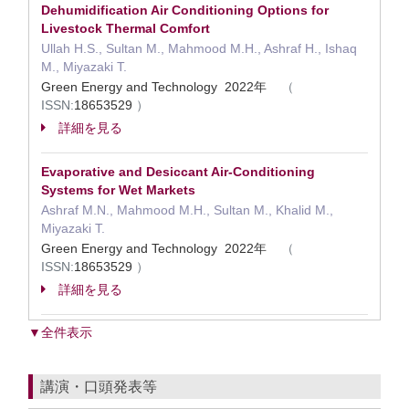
Dehumidification Air Conditioning Options for
Livestock Thermal Comfort
Ullah H.S., Sultan M., Mahmood M.H., Ashraf H., Ishaq
M., Miyazaki T.
Green Energy and Technology 2022年
（
ISSN:
18653529
）
詳細を見る
Evaporative and Desiccant Air-Conditioning
Systems for Wet Markets
Ashraf M.N., Mahmood M.H., Sultan M., Khalid M.,
Miyazaki T.
Green Energy and Technology 2022年
（
ISSN:
18653529
）
詳細を見る
▼全件表示
講演・口頭発表等