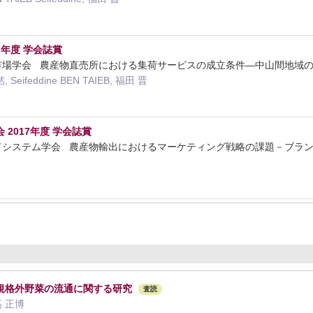
2年度 学会誌賞
業市場学会 農産物直売所における集荷サービスの成立条件―中山間地域
Seifeddine BEN TAIEB, 福田 晋
2017年度 学会誌賞
フードシステム学会 農産物輸出におけるマーケティング戦略の課題－ブラ
規格外野菜の流通に関する研究
査読
高 正博