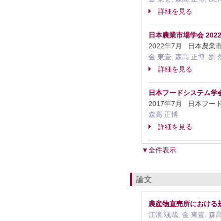
詳細を見る
日本農業市場学会 202
2022年7月 日本農
金 東壹, 森高 正博, 劉 然, 
詳細を見る
日本フードシステム学会 
2017年7月 日本
森高 正博
詳細を見る
▼全件表示
論文
農産物直売所における
江浪 颯哉, 金 東壹, 森