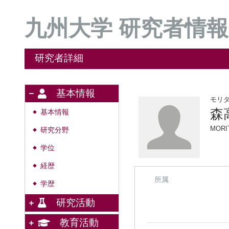
九州大学 研究者情報
研究者詳細
基本情報
モリ
森
基本情報
◆
MORI
研究分野
◆
学位
◆
経歴
◆
所属
学歴
◆
研究活動
教育活動