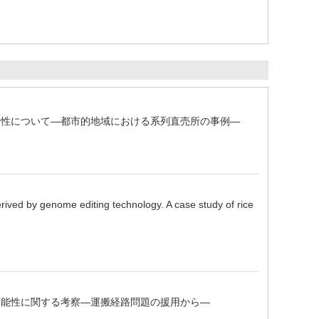
済性について―都市的地域における系列直売所の事例―
ed by genome editing technology. A case study of rice
可能性に関する考察―運搬経路問題の援用から―