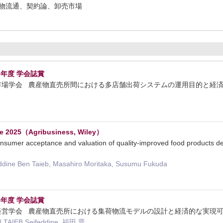
物流通、契約論、卸売市場
6年度 学会誌賞
農業市場学会 農産物直売所間における多店舗出荷システムの運用目的と経
cle 2025（Agribusiness, Wiley）
er acceptance and valuation of quality-improved food products deriv
ddine Ben Taieb, Masahiro Moritaka, Susumu Fukuda
5年度 学会誌賞
農業経営学会 農産物直売所における集荷物流モデルの設計と経済的な実現
AIEB Seifeddine, 福田 晋