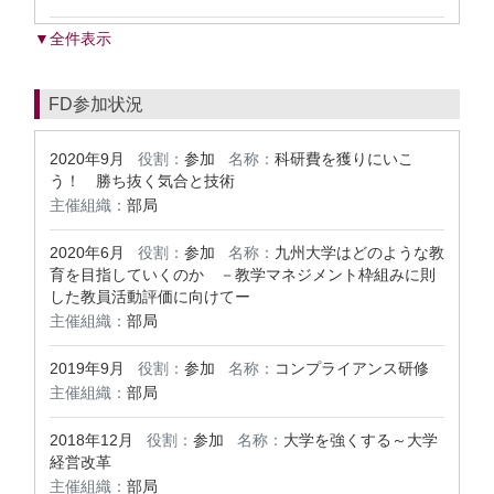
▼全件表示
FD参加状況
2020年9月
役割：
参加
名称：
科研費を獲りにいこ
う！ 勝ち抜く気合と技術
主催組織：
部局
2020年6月
役割：
参加
名称：
九州大学はどのような教
育を目指していくのか －教学マネジメント枠組みに則
した教員活動評価に向けてー
主催組織：
部局
2019年9月
役割：
参加
名称：
コンプライアンス研修
主催組織：
部局
2018年12月
役割：
参加
名称：
大学を強くする～大学
経営改革
主催組織：
部局