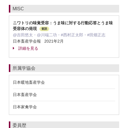
MISC
ニワトリの味覚受容：うま味に対する行動応答とうま味
受容体の発現
査読
@吉田悠太・@川端二功・#西村正太郎・#田畑正志
日本畜産学会報 2021年2月
詳細を見る
所属学協会
日本暖地畜産学会
日本畜産学会
日本家禽学会
委員歴