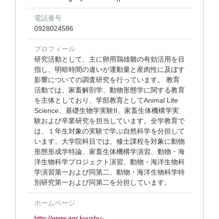
電話番号
0928024586
プロフィール
研究活動として、主に卵用鶏雄雛の有効活用を目
指し、明暗時間の違いが運動量と産肉性に及ぼす
影響についての調査研究を行っています。 教育
活動では、家畜解剖学、動物形態学に関する教育
を主体としており、学部教育としてAnimal Life
Science、基礎生物学実験II、家畜生体機構学実
験および卒業研究を担当しています。全学教育で
は、１年生対象の実験で学ぶ自然科学を分担して
います。大学院科目では、修士課程を対象に動物
形態形成学特論、家畜生体機構学演習、動物・海
洋生物科学プロジェクト演習、動物・海洋生物科
学演習第一および同第二、動物・海洋生物科学特
別研究第一および同第二を分担しています。
ホームページ
http://www.agr.kyushu-