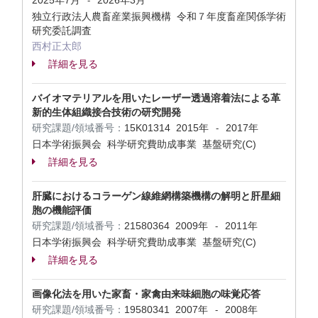
2025年7月
2026年3月
-
独立行政法人農畜産業振興機構 令和７年度畜産関係学術
研究委託調査
西村正太郎
詳細を見る
バイオマテリアルを用いたレーザー透過溶着法による革
新的生体組織接合技術の研究開発
研究課題/領域番号：
15K01314
2015年
2017年
-
日本学術振興会 科学研究費助成事業 基盤研究(C)
詳細を見る
肝臓におけるコラーゲン線維網構築機構の解明と肝星細
胞の機能評価
研究課題/領域番号：
21580364
2009年
2011年
-
日本学術振興会 科学研究費助成事業 基盤研究(C)
詳細を見る
画像化法を用いた家畜・家禽由来味細胞の味覚応答
研究課題/領域番号：
19580341
2007年
2008年
-