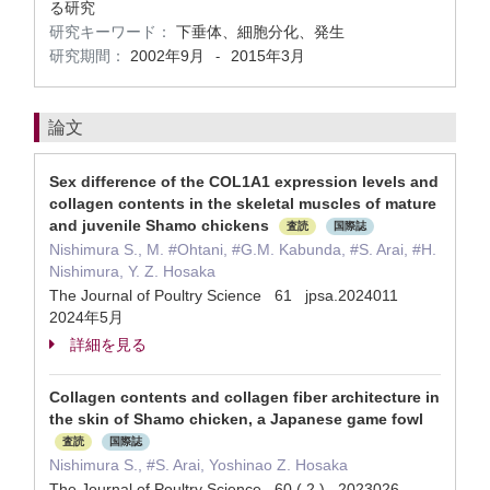
る研究
研究キーワード：
下垂体、細胞分化、発生
研究期間：
2002年9月
2015年3月
-
論文
Sex difference of the COL1A1 expression levels and
collagen contents in the skeletal muscles of mature
and juvenile Shamo chickens
査読
国際誌
Nishimura S., M. #Ohtani, #G.M. Kabunda, #S. Arai, #H.
Nishimura, Y. Z. Hosaka
The Journal of Poultry Science 61 jpsa.2024011
2024年5月
詳細を見る
Collagen contents and collagen fiber architecture in
the skin of Shamo chicken, a Japanese game fowl
査読
国際誌
Nishimura S., #S. Arai, Yoshinao Z. Hosaka
The Journal of Poultry Science 60 ( 2 ) 2023026