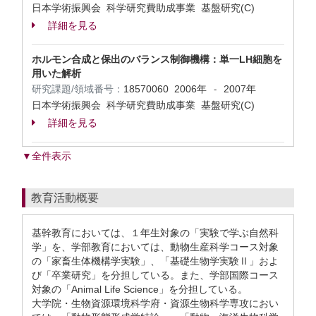
日本学術振興会 科学研究費助成事業 基盤研究(C)
詳細を見る
ホルモン合成と保出のバランス制御機構：単一LH細胞を
用いた解析
研究課題/領域番号：
18570060
2006年
2007年
-
日本学術振興会 科学研究費助成事業 基盤研究(C)
詳細を見る
▼全件表示
教育活動概要
基幹教育においては、１年生対象の「実験で学ぶ自然科
学」を、学部教育においては、動物生産科学コース対象
の「家畜生体機構学実験」、「基礎生物学実験Ⅱ」およ
び「卒業研究」を分担している。また、学部国際コース
対象の「Animal Life Science」を分担している。
大学院・生物資源環境科学府・資源生物科学専攻におい