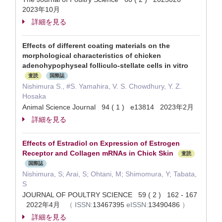
2023年10月
詳細を見る
Effects of different coating materials on the
morphological characteristics of chicken
adenohypophyseal folliculo-stellate cells in vitro
査読
国際誌
Nishimura S., #S. Yamahira, V. S. Chowdhury, Y. Z.
Hosaka
Animal Science Journal 94 ( 1 ) e13814 2023年2月
詳細を見る
Effects of Estradiol on Expression of Estrogen
Receptor and Collagen mRNAs in Chick Skin
査読
国際誌
Nishimura, S; Arai, S; Ohtani, M; Shimomura, Y; Tabata,
S
JOURNAL OF POULTRY SCIENCE 59 ( 2 ) 162 - 167
2022年4月
（
ISSN:
13467395
eISSN:
13490486
）
詳細を見る