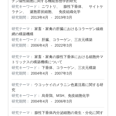
チン陽性細胞に関する機能形態学的研究
研究キーワード：
ニワトリ、 腺性下垂体、 サイトケ
ラチン、 濾胞星状細胞、 免疫組織化学
研究期間：
2013年4月
2019年3月
-
研究テーマ：
家畜・家禽の肝臓におけるコラーゲン線維
網の構築機構
研究キーワード：
肝臓、コラーゲン、三次元構築
研究期間：
2006年4月
2022年3月
-
研究テーマ：
家畜・家禽の腺性下垂体における細胞外マ
トリックスの構築機構について
研究キーワード：
下垂体、コラーゲン、三次元構築
研究期間：
2004年4月
2007年3月
-
研究テーマ：
ウコッケイのメラニン色素沈着に関する研
究
研究キーワード：
烏骨鶏、MSH、免疫細胞化学
研究期間：
2004年4月
2006年3月
-
研究テーマ：
腺性下垂体内分泌細胞の発生・分化に関す