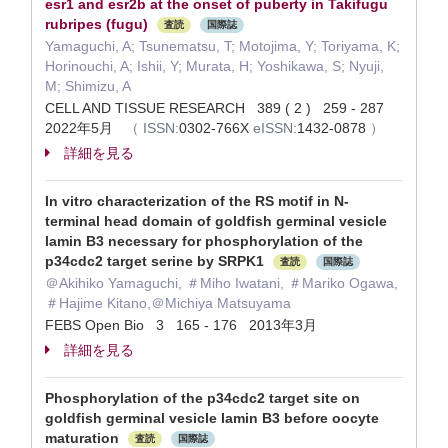
esr1 and esr2b at the onset of puberty in Takifugu
rubripes (fugu)
査読
国際誌
Yamaguchi, A; Tsunematsu, T; Motojima, Y; Toriyama, K;
Horinouchi, A; Ishii, Y; Murata, H; Yoshikawa, S; Nyuji,
M; Shimizu, A
CELL AND TISSUE RESEARCH 389 ( 2 ) 259 - 287
2022年5月
（
ISSN:
0302-766X
eISSN:
1432-0878
）
詳細を見る
In vitro characterization of the RS motif in N-
terminal head domain of goldfish germinal vesicle
lamin B3 necessary for phosphorylation of the
p34cdc2 target serine by SRPK1
査読
国際誌
＠Akihiko Yamaguchi, ＃Miho Iwatani, ＃Mariko Ogawa,
＃Hajime Kitano,＠Michiya Matsuyama
FEBS Open Bio 3 165 - 176 2013年3月
詳細を見る
Phosphorylation of the p34cdc2 target site on
goldfish germinal vesicle lamin B3 before oocyte
maturation
査読
国際誌