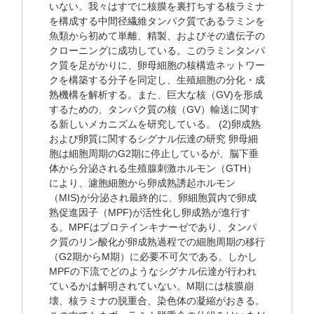
いない。我々はすでに核膜を裏打ちする核ラミナ
を構成する中間径繊維タンパク質であるラミンを
魚類から初めて単離、精製、およびその遺伝子の
クローニングに成功している。このラミンタンパ
ク質を足がかりに、卵母細胞の核構造ネットワー
クを構築する分子を同定し、生殖細胞の分化・成
熟機構を解析する。また、巨大な核（GV)を形成
するための、タンパク質の核（GV）輸送に関す
る新しいメカニズムを研究している。 (2)卵成熟
および卵質に関するシグナル伝達の研究 卵母細
胞は細胞周期のG2期に停止しているが、脳下垂
体から分泌される生殖腺刺激ホルモン（GTH）
により、濾胞細胞から卵成熟誘起ホルモン
（MIS)が分泌され最終的に、卵細胞質内で卵成
熟促進因子（MPF)が活性化し卵成熟が進行す
る。MPFはプロテインキナーゼであり、タンパ
ク質のリン酸化が卵成熟過程での細胞周期の移行
（G2期からM期）に必要不可欠である。しかし
MPFの下流でどのようなシグナル伝達が行われ
ているかは解明されていない。M期には核膜崩
壊、核ラミナの脱重合、染色体の凝縮がおきる。