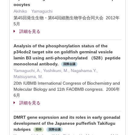
oocytes
Akihiko Yamaguchi
第45回発生生物・第64回細胞生物学会合同大会 2012年
5月
詳細を見る
Analysis of the phosphorylation status of the
p34cdc2 target site on goldfish germinal vesicle
lamin B3 using anti-phosphorylated （S28）peptide
monoclonal antibody.
国際会議
Yamaguchi, A., Yoshikuni, M., Nagahama.Y.,
Matsuyama, M.
20th IUBMB International Congress of Biochemistry and
Molecular Biology and 11th FAOBMB congress. 2006年
6月
詳細を見る
DMRT gene exprssion and its roles in early gonadal
development of the Japanese pufferfish Takifugu
rubripes
招待
国際会議