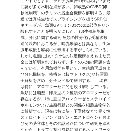
この中でもまず、ラミナ脱重合の仕組みはいまだ
に謎が多く不明な点が多い。卵成熟のGVBD(卵
核胞崩壊）のラミンの脱重合機構を解明する。最
近では真核生物でスプライシングを担うSRPK1
キナーゼが、魚類GVラミンB3のcdc2部位をリン
酸化することを明らかにした。 (3)生殖細胞形
成、分化に関する研究 魚類の性分化は受精後数
週間以内におこるが、哺乳動物とは異なり、生殖
腺形成後も容易に性転換する事がしられている。
しかし魚類においては性の決定機構さえもまだ完
全には解明されておらず、多くの未知の問題を含
んでいる。有用魚種等を用いて、生殖腺形成およ
び分化機構を、核構造（核マトリクス)や転写因
子解析を含め、分子レベルで解明する。 現在
は特に、アロマターゼに的を絞り解析している。
魚類には脳型、卵巣型の２種類のアロマターゼが
存在するが、特に脳型アロマターゼとステロイド
ホルモンおよび生殖行動との関係を細胞生物学的
に解析する。現在は特に脳・下垂体などで働く性
ステロイド（アンドロゲン・エストロゲン）およ
びその受容体とその代謝経路について研究を進め
ながら、トラフグ初回成熟に関するネットワーク