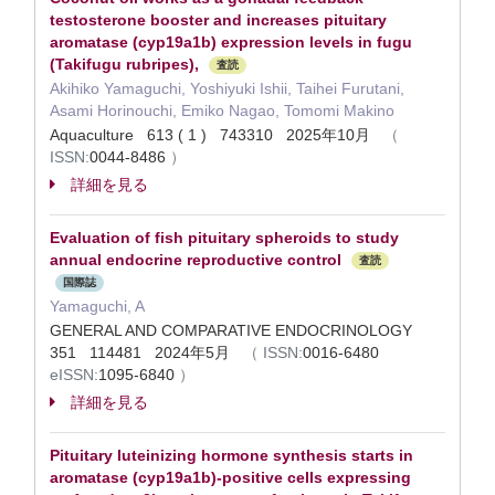
testosterone booster and increases pituitary
aromatase (cyp19a1b) expression levels in fugu
(Takifugu rubripes),
査読
Akihiko Yamaguchi, Yoshiyuki Ishii, Taihei Furutani,
Asami Horinouchi, Emiko Nagao, Tomomi Makino
Aquaculture 613 ( 1 ) 743310 2025年10月
（
ISSN:
0044-8486
）
詳細を見る
Evaluation of fish pituitary spheroids to study
annual endocrine reproductive control
査読
国際誌
Yamaguchi, A
GENERAL AND COMPARATIVE ENDOCRINOLOGY
351 114481 2024年5月
（
ISSN:
0016-6480
eISSN:
1095-6840
）
詳細を見る
Pituitary luteinizing hormone synthesis starts in
aromatase (cyp19a1b)‑positive cells expressing