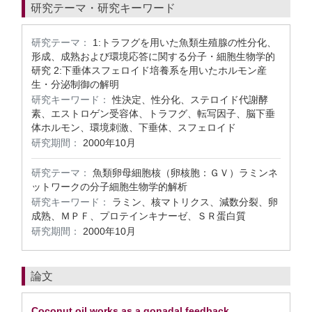
研究テーマ・研究キーワード
研究テーマ：
1:トラフグを用いた魚類生殖腺の性分化、
形成、成熟および環境応答に関する分子・細胞生物学的
研究 2:下垂体スフェロイド培養系を用いたホルモン産
生・分泌制御の解明
研究キーワード：
性決定、性分化、ステロイド代謝酵
素、エストロゲン受容体、トラフグ、転写因子、脳下垂
体ホルモン、環境刺激、下垂体、スフェロイド
研究期間：
2000年10月
研究テーマ：
魚類卵母細胞核（卵核胞：ＧＶ）ラミンネ
ットワークの分子細胞生物学的解析
研究キーワード：
ラミン、核マトリクス、減数分裂、卵
成熟、ＭＰＦ、プロテインキナーゼ、ＳＲ蛋白質
研究期間：
2000年10月
論文
Coconut oil works as a gonadal feedback