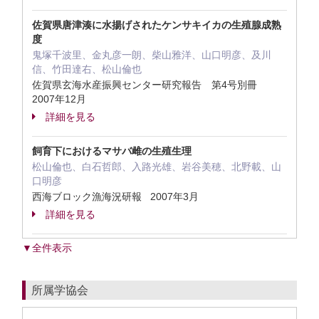
佐賀県唐津湊に水揚げされたケンサキイカの生殖腺成熟
度
鬼塚千波里、金丸彦一朗、柴山雅洋、山口明彦、及川
信、竹田達右、松山倫也
佐賀県玄海水産振興センター研究報告 第4号別冊
2007年12月
詳細を見る
飼育下におけるマサバ雌の生殖生理
松山倫也、白石哲郎、入路光雄、岩谷美穂、北野載、山
口明彦
西海ブロック漁海況研報 2007年3月
詳細を見る
▼全件表示
所属学協会