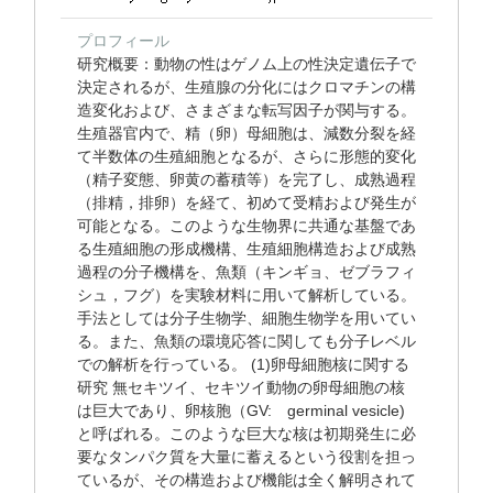
プロフィール
研究概要：動物の性はゲノム上の性決定遺伝子で
決定されるが、生殖腺の分化にはクロマチンの構
造変化および、さまざまな転写因子が関与する。
生殖器官内で、精（卵）母細胞は、減数分裂を経
て半数体の生殖細胞となるが、さらに形態的変化
（精子変態、卵黄の蓄積等）を完了し、成熟過程
（排精，排卵）を経て、初めて受精および発生が
可能となる。このような生物界に共通な基盤であ
る生殖細胞の形成機構、生殖細胞構造および成熟
過程の分子機構を、魚類（キンギョ、ゼブラフィ
シュ，フグ）を実験材料に用いて解析している。
手法としては分子生物学、細胞生物学を用いてい
る。また、魚類の環境応答に関しても分子レベル
での解析を行っている。 (1)卵母細胞核に関する
研究 無セキツイ、セキツイ動物の卵母細胞の核
は巨大であり、卵核胞（GV: germinal vesicle)
と呼ばれる。このような巨大な核は初期発生に必
要なタンパク質を大量に蓄えるという役割を担っ
ているが、その構造および機能は全く解明されて