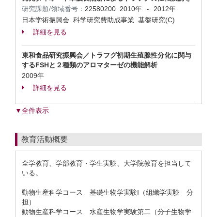
研究課題/領域番号：
22580200
2010年
2012年
-
日本学術振興会 科学研究費助成事業 基盤研究(C)
詳細を見る
東和食品研究振興会／トラフグ初期生殖腺性分化に関与
するFSHと２種類のアロマターゼの機能解析
2009年
詳細を見る
▼全件表示
教育活動概要
全学教育、学部教育・学生実験、大学院教育を担当して
いる。
動物生産科学コース 基礎生物学実験I（組織学実験 分
担）
動物生産科学コース 水産生物学実験第二（分子生物学