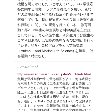
機構を明らかにしたいと考えている。 (4) 環境応
答に関する研究 トラフグ仔稚魚等を用い、色な
どの環境刺激に対する行動反応性を分子レベルで
解析している。特に視物質とその反応（攻撃や群
れ行動）に関しての研究を行っている。 教育活
動：部2・3年生の学生実験と科学英語を主に担
当している。また卒論学生、研究生および院生の
コア科目あるいは実験の指導ならびに補助を行っ
ている。留学生G30プログラムの英語講義
（Animal and Marine Life Science) を担当。 社
会活動：特になし。
ホームページ
http://www.agr.kyushu-u.ac.jp/lab/sui1/lmb.html
魚類は脊椎動物の中で最も種類が多く、海洋表面か
ら水深１キロの深海に至るまで生息し最も繁栄した
グループともいえます。その一部は４億５千年前に
陸上へと進出し四足動物へと進化していきました。
このような進化の道筋は形態、組織、細胞、蛋白
質、遺伝子（DNA）のさまざまなレベルで記録され
ています。すなわち魚類特有の現象を解析すること
により、魚類や他の陸上に生息する脊椎動物がいか