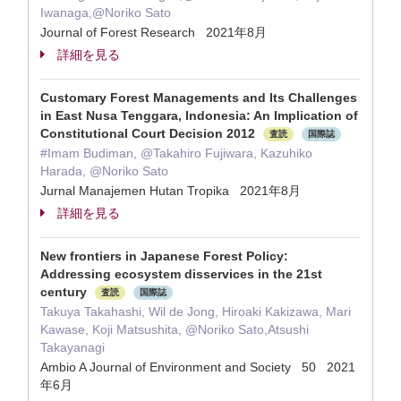
Iwanaga,@Noriko Sato
Journal of Forest Research 2021年8月
詳細を見る
Customary Forest Managements and Its Challenges
in East Nusa Tenggara, Indonesia: An Implication of
Constitutional Court Decision 2012
査読
国際誌
#Imam Budiman, @Takahiro Fujiwara, Kazuhiko
Harada, @Noriko Sato
Jurnal Manajemen Hutan Tropika 2021年8月
詳細を見る
New frontiers in Japanese Forest Policy:
Addressing ecosystem disservices in the 21st
century
査読
国際誌
Takuya Takahashi, Wil de Jong, Hiroaki Kakizawa, Mari
Kawase, Koji Matsushita, @Noriko Sato,Atsushi
Takayanagi
Ambio A Journal of Environment and Society 50 2021
年6月