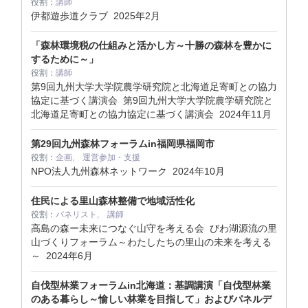
役割：
講師
伊都遊歩道クラブ
2025年2月
「森林環境税の仕組みと活かし方～十勝の森林を豊かに
するために～」
役割：
講師
第9回九州大学大学院農学研究院と北海道足寄町との協力
協定に基づく講演会 第9回九州大学大学院農学研究院と
北海道足寄町との協力協定に基づく講演会
2024年11月
第29回九州森林フォーラムin福岡県福岡市
役割：
企画, 運営参加・支援
NPO法人九州森林ネットワーク
2024年10月
住民による里山森林整備で地域活性化
役割：
パネリスト, 講師
高島の森ー未来につなぐ山守を考える会 びわ湖源流の里
山づくりフォーラム～わたしたちの里山の未来を考える
～
2024年6月
自伐型林業フォーラムin北海道：基調講演「自伐型林業
のある暮らし～愉しい林業を目指して」およびパネルデ