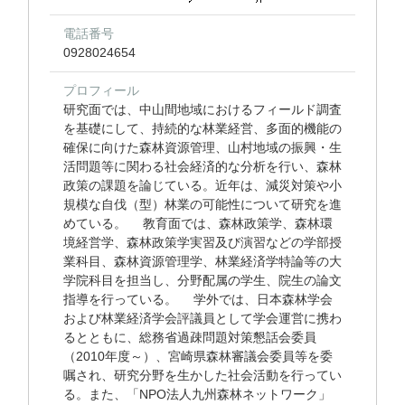
電話番号
0928024654
プロフィール
研究面では、中山間地域におけるフィールド調査
を基礎にして、持続的な林業経営、多面的機能の
確保に向けた森林資源管理、山村地域の振興・生
活問題等に関わる社会経済的な分析を行い、森林
政策の課題を論じている。近年は、減災対策や小
規模な自伐（型）林業の可能性について研究を進
めている。 教育面では、森林政策学、森林環
境経営学、森林政策学実習及び演習などの学部授
業科目、森林資源管理学、林業経済学特論等の大
学院科目を担当し、分野配属の学生、院生の論文
指導を行っている。 学外では、日本森林学会
および林業経済学会評議員として学会運営に携わ
るとともに、総務省過疎問題対策懇話会委員
（2010年度～）、宮崎県森林審議会委員等を委
嘱され、研究分野を生かした社会活動を行ってい
る。また、「NPO法人九州森林ネットワーク」