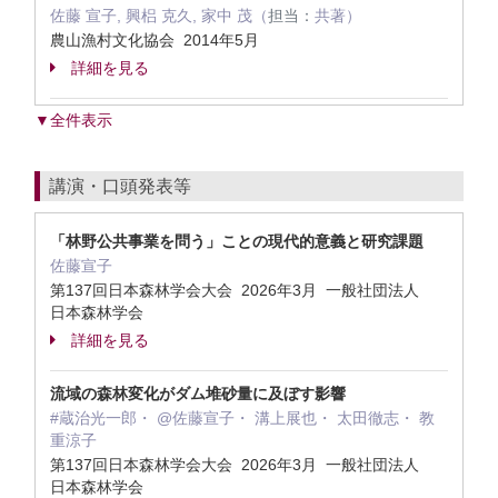
佐藤 宣子, 興梠 克久, 家中 茂（
担当：
共著）
農山漁村文化協会 2014年5月
詳細を見る
▼全件表示
講演・口頭発表等
「林野公共事業を問う」ことの現代的意義と研究課題
佐藤宣子
第137回日本森林学会大会 2026年3月 一般社団法人
日本森林学会
詳細を見る
流域の森林変化がダム堆砂量に及ぼす影響
#蔵治光一郎・ @佐藤宣子・ 溝上展也・ 太田徹志・ 教
重涼子
第137回日本森林学会大会 2026年3月 一般社団法人
日本森林学会