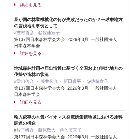
詳細を見る
我が国の林業機械化の何が失敗だったのか？ー球磨地方
の皆伐地を事例として
#吉村哲彦 @佐藤宣子
第137回日本森林学会大会 2026年3月 一般社団法人
日本森林学会
詳細を見る
地域森林計画や届出情報に基づく全国および東北地方の
伐採や造林の状況
#當山啓介 ・ 藤井俊介・ 新田響平・ @佐藤宣子
第137回日本森林学会大会 2026年3月 一般社団法人
日本森林学会
詳細を見る
輸入依存の木質バイオマス発電所集積地域における原料
調達の構造
#片平帆香・藤原敬大・@佐藤宣子
第137回日本森林学会大会 2026年3月 一般社団法人