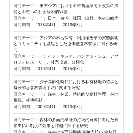
研究テーマ：
東アジアにおける木材自給率向上政策の展
開と山村への社会経済的影響
研究キーワード：
日本、台湾、韓国、山村、木材自給率
研究期間：
2013年4月
2016年3月
-
研究テーマ：
アジアの林地保有・利用権改革の実態解明
とコミュニティを基礎とした協働型森林管理に関する研
究
研究キーワード：
インドネシア、バングラデシュ、アグ
ロフォレストリー、林業投資、分権化
研究期間：
2010年4月
2015年3月
-
研究テーマ：
少子高齢化時代における私有林地の継承と
持続的な森林管理手法に関する研究
研究キーワード：
森林、林業、持続的な森林管理、林地
相続、林地移動
研究期間：
2009年4月
2013年3月
-
研究テーマ：
森林の多面的機能の持続的発揮に向けた直
接支払い制度の効果と課題に関する研究
研究キーワード：
森林の多面的機能,直接支払い,森林経