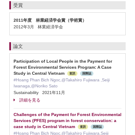
受賞
2011年度 林業経済学会賞（学術賞）
2012年3月 林業経済学会
論文
Participation of Local People in the Payment for
Forest Environmental Services Program: A Case
Study in Central Vietnam
査読
国際誌
#Hoang Phan Bich Ngoc,@Takahiro Fujiwara ,Seiji
Iwanaga,@Noriko Sato
Sustainability 2021年11月
詳細を見る
Challenges of the Payment for Forest Environmental
Services (PFES) program in forest conservation: a
case study in Central Vietnam
査読
国際誌
#Hoang Phan Bich Ngoc,@Takahiro Fujiwara,Seiji