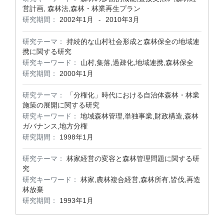
営計画, 森林法,森林・林業再生プラン
研究期間：
2002年1月
2010年3月
-
研究テーマ：
持続的な山村社会形成と森林保全の地域連
携に関する研究
研究キーワード：
山村,集落,過疎化,地域連携,森林保全
研究期間：
2000年1月
研究テーマ：
「分権化」時代における自治体森林・林業
施策の展開に関する研究
研究キーワード：
地域森林管理,単独事業,財政構造,森林
ガバナンス,地方分権
研究期間：
1998年1月
研究テーマ：
林家経営の変容と森林管理問題に関する研
究
研究キーワード：
林家,農林複合経営,森林所有,皆伐,再造
林放棄
研究期間：
1993年1月