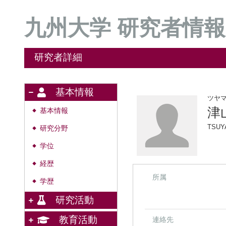
九州大学 研究者情報
研究者詳細
基本情報
ツヤ
津
基本情報
◆
TSUY
研究分野
◆
学位
◆
経歴
◆
所属
学歴
◆
研究活動
教育活動
連絡先