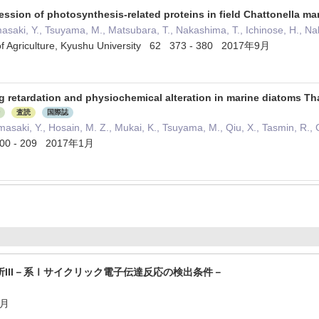
ression of photosynthesis-related proteins in field Chattonella ma
masaki, Y., Tsuyama, M., Matsubara, T., Nakashima, T., Ichinose, H., Nak
y of Agriculture, Kyushu University 62 373 - 380 2017年9月
g retardation and physiochemical alteration in marine diatoms T
査読
国際誌
saki, Y., Hosain, M. Z., Mukai, K., Tsuyama, M., Qiu, X., Tasmin, R., 
00 - 209 2017年1月
III－系Ⅰサイクリック電子伝達反応の検出条件－
3月