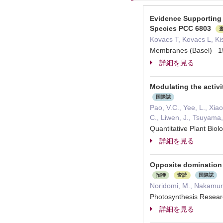
Evidence Supporting 
Species PCC 6803
Kovacs T, Kovacs L, K
Membranes (Basel) 
詳細を見る
Modulating the activ
国際誌
Pao, V.C., Yee, L., Xiao
C., Liwen, J., Tsuyama,
Quantitative Plant Bi
詳細を見る
Opposite domination 
招待
査読
国際誌
Noridomi, M., Nakamura
Photosynthesis Res
詳細を見る