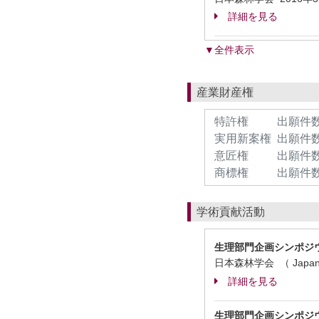
詳細を見る
▼全件表示
産業財産権
特許権
出願件数
実用新案権
出願件数
意匠権
出願件数
商標権
出願件数
学術貢献活動
生理部門企画シンポジ
日本森林学会 （ Japa
詳細を見る
生理部門企画シンポジ