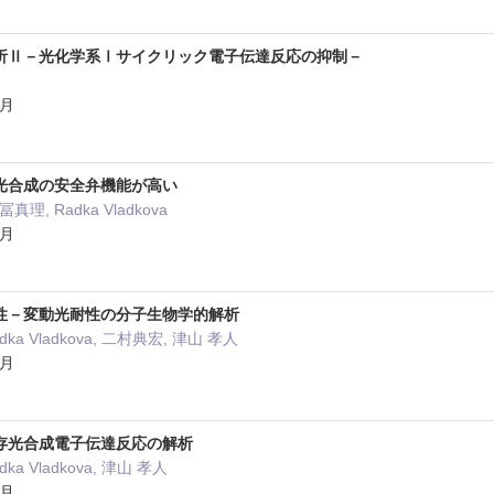
析Ⅱ－光化学系Ⅰサイクリック電子伝達反応の抑制－
3月
光合成の安全弁機能が高い
理, Radka Vladkova
3月
性－変動光耐性の分子生物学的解析
ka Vladkova, 二村典宏, 津山 孝人
3月
存光合成電子伝達反応の解析
a Vladkova, 津山 孝人
3月