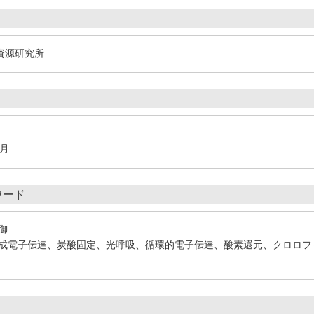
資源研究所
5月
ワード
御
成電子伝達、炭酸固定、光呼吸、循環的電子伝達、酸素還元、クロロフ