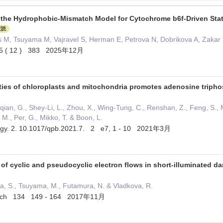
the Hydrophobic-Mismatch Model for Cytochrome b6f-Driven Stat
査読
is M, Tsuyama M, Vajravel S, Herman E, Petrova N, Dobrikova A, Zaka
15 ( 12 ) 383 2025年12月
ities of chloroplasts and mitochondria promotes adenosine triph
qian, G., Shey-Li, L., Zhou, X., Wing-Tung, C., Renshan, Z., Feng, S., Mat
 M., Per, G., Mikko, T. & Boon, L.
ology. 2. 10.1017/qpb.2021.7. 2 e7, 1 - 10 2021年3月
of cyclic and pseudocyclic electron flows in short-illuminated
, S., Tsuyama, M., Futamura, N. & Vladkova, R.
earch 134 149 - 164 2017年11月