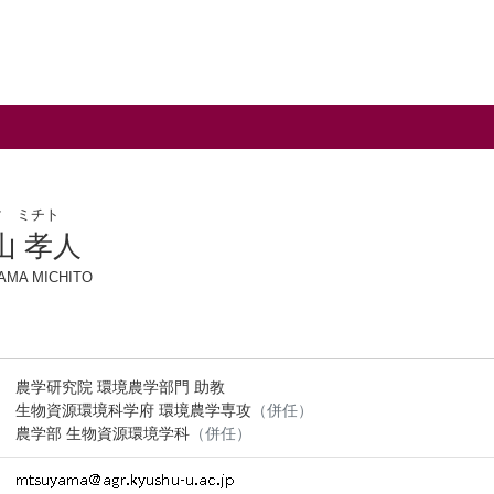
マ ミチト
山 孝人
AMA MICHITO
農学研究院 環境農学部門 助教
生物資源環境科学府 環境農学専攻
（併任）
農学部 生物資源環境学科
（併任）