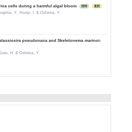
rina cells during a harmful algal bloom
招待
査読
ajima, Y., Honjo, I. & Oshima, Y.
halassiosira pseudonana and Skeletonema marinoi-
Goto, H. & Oshima, Y.