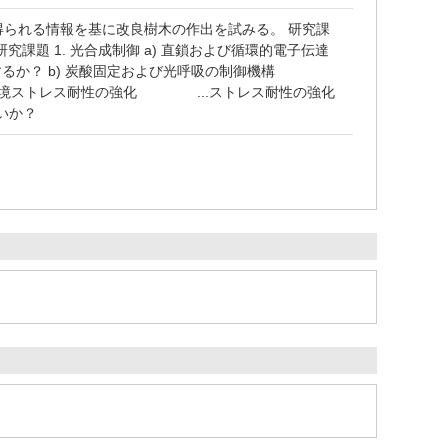
得られる情報を基に改良樹木の作出を試みる。 研究課
課題 1. 光合成制御 a) 直鎖および循環的電子伝達
か？ b) 炭酸固定および光呼吸の制御機構
 環境ストレス耐性の強化 ...ストレス耐性の強化
いか？