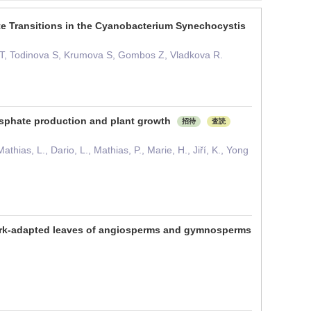
e Transitions in the Cyanobacterium Synechocystis
r T, Todinova S, Krumova S, Gombos Z, Vladkova R.
osphate production and plant growth
招待
査読
hias, L., Dario, L., Mathias, P., Marie, H., Jiří, K., Yong
 dark-adapted leaves of angiosperms and gymnosperms