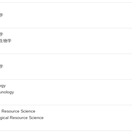
学
学
生物学
学
ogy
unology
al Resource Science
ogical Resource Science