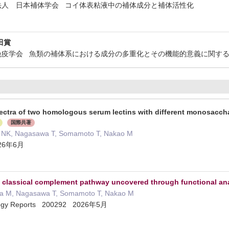
団法人 日本補体学会 コイ体表粘液中の補体成分と補体活性化
田賞
較免疫学会 魚類の補体系における成分の多重化とその機能的意義に関す
ctra of two homologous serum lectins with different monosacchar
国際共著
k NK, Nagasawa T, Somamoto T, Nakao M
026年6月
he classical complement pathway uncovered through functional ana
ra M, Nagasawa T, Somamoto T, Nakao M
logy Reports 200292 2026年5月