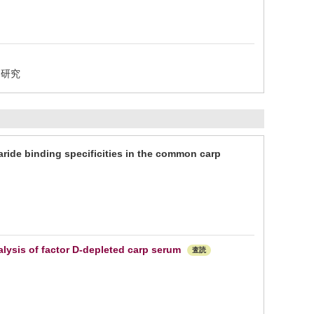
る研究
ide binding specificities in the common carp
lysis of factor D-depleted carp serum
査読