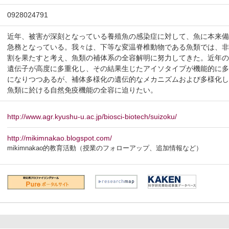
0928024791
近年、被害が深刻となっている養殖魚の感染症に対して、魚に本来
急務となっている。我々は、下等な変温脊椎動物である魚類では、
割を果たすと考え、魚類の補体系の全容解明に努力してきた。近年
遺伝子が高度に多重化し、その結果生じたアイソタイプが機能的に
になりつつあるが、補体多様化の遺伝的なメカニズムおよび多様化
魚類に於ける自然免疫機能の全容に迫りたい。
http://www.agr.kyushu-u.ac.jp/biosci-biotech/suizoku/
http://mikimnakao.blogspot.com/
mikimnakao的教育活動（授業のフォローアップ、追加情報など）