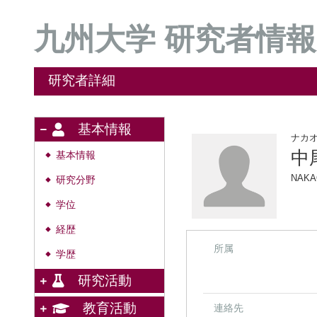
九州大学 研究者情報
研究者詳細
基本情報
ナカ
中
基本情報
◆
NAKA
研究分野
◆
学位
◆
経歴
◆
所属
学歴
◆
研究活動
教育活動
連絡先