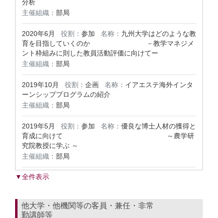
分析
主催組織：
部局
2020年6月
役割：
参加
名称：
九州大学はどのような教
育を目指していくのか －教学マネジメ
ント枠組みに則した教員活動評価に向けてー
主催組織：
部局
2019年10月
役割：
企画
名称：
イアエステ海外インタ
ーンシッププログラムの紹介
主催組織：
部局
2019年5月
役割：
参加
名称：
優良な博士人材の獲得と
育成に向けて ～農学研
究院教授に学ぶ ～
主催組織：
部局
▼全件表示
他大学・他機関等の客員・兼任・非常
勤講師等