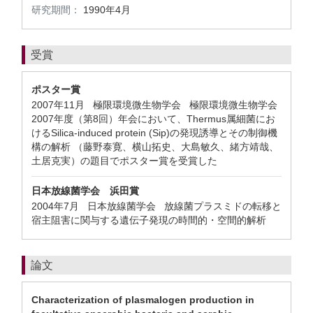
研究期間：
1990年4月
受賞
ポスター賞
2007年11月 極限環境微生物学会 極限環境微生物学会
2007年度（第8回）年会において、Thermus属細菌にお
けるSilica-induced protein (Sip)の発現誘導とその制御機
構の解析 （藤野泰寛、横山拓史、大島敏久、緒方靖哉、
土居克実）の題目でポスター賞を受賞した
日本放線菌学会 浜田賞
2004年7月 日本放線菌学会 放線菌プラスミドの転移と
宿主阻害に関与する遺伝子発現の時間的・空間的解析
論文
Characterization of plasmalogen production in