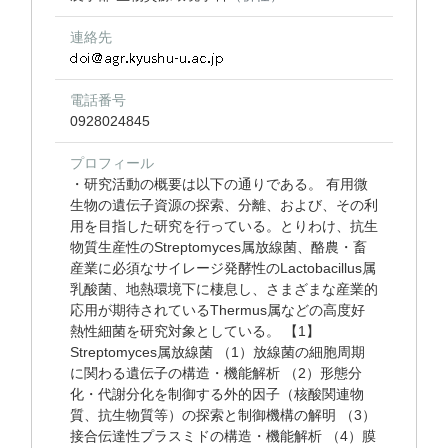
連絡先
電話番号
0928024845
プロフィール
・研究活動の概要は以下の通りである。 有用微
生物の遺伝子資源の探索、分離、および、その利
用を目指した研究を行っている。とりわけ、抗生
物質生産性のStreptomyces属放線菌、酪農・畜
産業に必須なサイレージ発酵性のLactobacillus属
乳酸菌、地熱環境下に棲息し、さまざまな産業的
応用が期待されているThermus属などの高度好
熱性細菌を研究対象としている。 【1】
Streptomyces属放線菌 （1）放線菌の細胞周期
に関わる遺伝子の構造・機能解析 （2）形態分
化・代謝分化を制御する外的因子（核酸関連物
質、抗生物質等）の探索と制御機構の解明 （3）
接合伝達性プラスミドの構造・機能解析 （4）膜