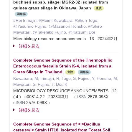
buchneri subsp. silagei MGR2-32 isolated from
guinea grass silage in Okinawa, Japan
査読
国際誌
#Rei Irimajiri, #Meimi Kuwabara, #Shun Togo,
@Yasuhiro Fujino, @Masanori Honsho, @Shiro
Mawatari, @Takehiko Fujino, @Katsumi Doi
Microbiology resource announcements 13 2024年2月
詳細を見る
Complete Genome Sequence of the Thermophilic
Enterococcus faecalis Strain K-4, Isolated from a
Grass Silage in Thailand
査読
国際誌
Kuwabara, M; Irimajiri, R; Togo, S; Fujino, Y; Honsho, M;
Mawatari, S; Fujino, T; Doi, K
MICROBIOLOGY RESOURCE ANNOUNCEMENTS 12
( 4 ) e00814-22 2023年3月
（
ISSN:
2576-098X
eISSN:
2576-098X
）
詳細を見る
Complete Genome Sequence of <i>Bacillus
cereus</i> Strain HT18, Isolated from Forest Soil