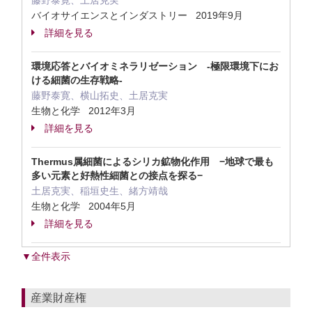
藤野泰寛、土居克実
バイオサイエンスとインダストリー 2019年9月
詳細を見る
環境応答とバイオミネラリゼーション -極限環境下にお
ける細菌の生存戦略-
藤野泰寛、横山拓史、土居克実
生物と化学 2012年3月
詳細を見る
Thermus属細菌によるシリカ鉱物化作用 −地球で最も
多い元素と好熱性細菌との接点を探る−
土居克実、稲垣史生、緒方靖哉
生物と化学 2004年5月
詳細を見る
▼全件表示
産業財産権