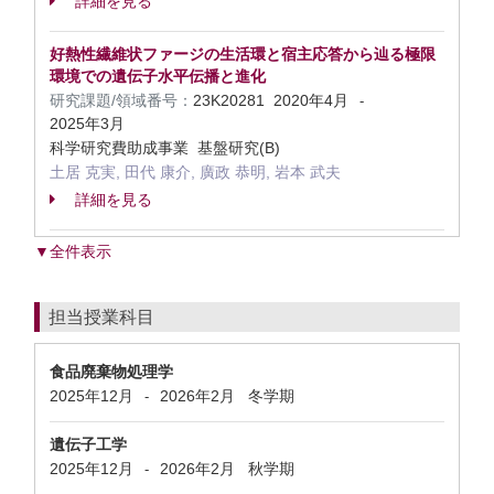
詳細を見る
好熱性繊維状ファージの生活環と宿主応答から辿る極限
環境での遺伝子水平伝播と進化
研究課題/領域番号：
23K20281
2020年4月
-
2025年3月
科学研究費助成事業 基盤研究(B)
土居 克実, 田代 康介, 廣政 恭明, 岩本 武夫
詳細を見る
▼全件表示
担当授業科目
食品廃棄物処理学
2025年12月
2026年2月
冬学期
-
遺伝子工学
2025年12月
2026年2月
秋学期
-