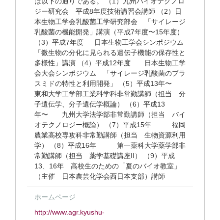
は以下の通りである。 （1）九州バイオテクノロ
ジー研究会 平成8年度技術講習会講師 （2）日
本生物工学会乳酸菌工学研究部会 「サイレージ
乳酸菌の機能開発」講演（平成7年度〜15年度）
（3）平成7年度 日本生物工学会シンポジウム
「微生物の分化に見られる遺伝子機能の保存性と
多様性」講演 （4）平成12年度 日本生物工学
会大会シンポジウム 「サイレージ乳酸菌のプラ
スミドの特性と利用開発」 （5）平成13年〜
東和大学工学部工業科学科非常勤講師（担当 分
子遺伝学、分子遺伝学概論） （6）平成13
年〜 九州大学法学部非常勤講師（担当 バイ
オテクノロジー概論） （7）平成15年 福岡
農業高校専攻科非常勤講師（担当 生物資源利用
学） （8）平成16年 第一薬科大学薬学部非
常勤講師（担当 薬学基礎講座II） （9）平成
13、16年 高校生のための「夏のバイオ教室」
（主催 日本農芸化学会西日本支部）講師
ホームページ
http://www.agr.kyushu-