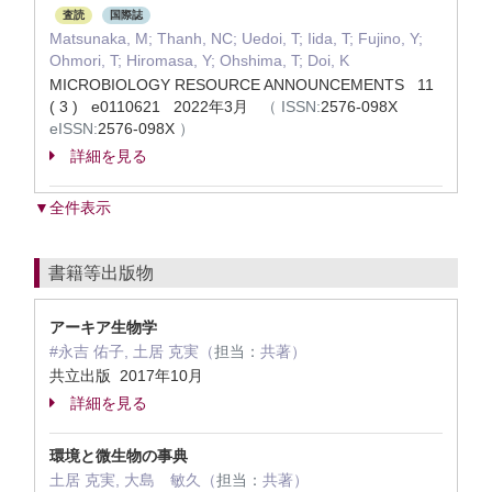
査読
国際誌
Matsunaka, M; Thanh, NC; Uedoi, T; Iida, T; Fujino, Y;
Ohmori, T; Hiromasa, Y; Ohshima, T; Doi, K
MICROBIOLOGY RESOURCE ANNOUNCEMENTS 11
( 3 ) e0110621 2022年3月
（
ISSN:
2576-098X
eISSN:
2576-098X
）
詳細を見る
▼全件表示
書籍等出版物
アーキア生物学
#永吉 佑子, 土居 克実（
担当：
共著）
共立出版 2017年10月
詳細を見る
環境と微生物の事典
土居 克実, 大島 敏久（
担当：
共著）