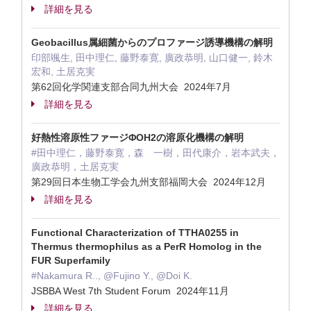
詳細を見る
Geobacillus属細菌からのプロファージ誘導機構の解明
印部颯生, 田中理仁, 藤野泰寛, 廣政恭明, 山口健一, 鈴木
宏和, 土居克実
第62回化学関連支部合同九州大会 2024年7月
詳細を見る
好熱性溶原性ファージΦOH2の溶原化機構の解明
#田中理仁，藤野泰寛，森 一樹，田代康介，岩本武夫，
廣政恭明，土居克実
第29回日本生物工学会九州支部福岡大会 2024年12月
詳細を見る
Functional Characterization of TTHA0255 in
Thermus thermophilus as a PerR Homolog in the
FUR Superfamily
#Nakamura R.., @Fujino Y., @Doi K.
JSBBA West 7th Student Forum 2024年11月
詳細を見る