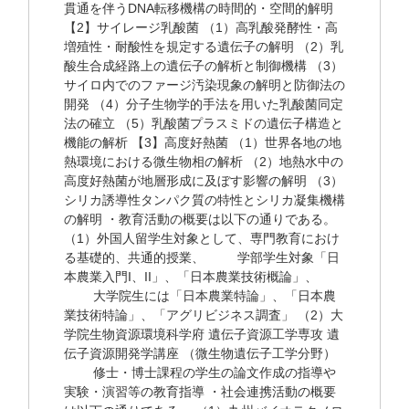
貫通を伴うDNA転移機構の時間的・空間的解明
【2】サイレージ乳酸菌 （1）高乳酸発酵性・高
増殖性・耐酸性を規定する遺伝子の解明 （2）乳
酸生合成経路上の遺伝子の解析と制御機構 （3）
サイロ内でのファージ汚染現象の解明と防御法の
開発 （4）分子生物学的手法を用いた乳酸菌同定
法の確立 （5）乳酸菌プラスミドの遺伝子構造と
機能の解析 【3】高度好熱菌 （1）世界各地の地
熱環境における微生物相の解析 （2）地熱水中の
高度好熱菌が地層形成に及ぼす影響の解明 （3）
シリカ誘導性タンパク質の特性とシリカ凝集機構
の解明 ・教育活動の概要は以下の通りである。
（1）外国人留学生対象として、専門教育におけ
る基礎的、共通的授業、 学部学生対象「日
本農業入門I、II」、「日本農業技術概論」、
大学院生には「日本農業特論」、「日本農
業技術特論」、「アグリビジネス調査」 （2）大
学院生物資源環境科学府 遺伝子資源工学専攻 遺
伝子資源開発学講座 （微生物遺伝子工学分野）
修士・博士課程の学生の論文作成の指導や
実験・演習等の教育指導 ・社会連携活動の概要