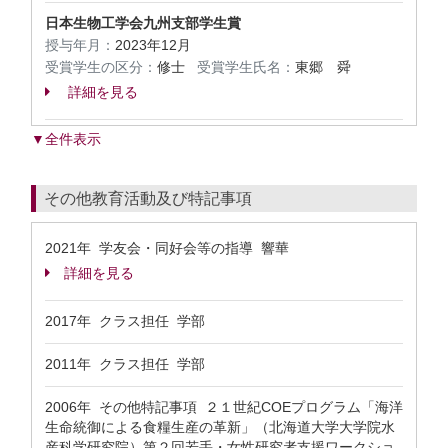
日本生物工学会九州支部学生賞
授与年月：
2023年12月
受賞学生の区分：
修士
受賞学生氏名：
東郷 舜
詳細を見る
▼全件表示
その他教育活動及び特記事項
2021年 学友会・同好会等の指導 響華
詳細を見る
2017年 クラス担任 学部
2011年 クラス担任 学部
2006年 その他特記事項 ２１世紀COEプログラム「海洋
生命統御による食糧生産の革新」（北海道大学大学院水
産科学研究院）第２回若手・女性研究者支援ワークショ