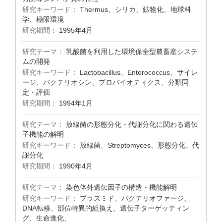
研究キーワード：
Thermus、シリカ、鉱物化、地球科
学、極限環境
研究期間：
1995年4月
研究テーマ：
乳酸菌を利用した環境保全型農畜産システ
ムの開発
研究キーワード：
Lactobacillus、Enterococcus、サイレ
ージ、バクテリオシン、プロバイオティクス、分類同
定・評価
研究期間：
1994年1月
研究テーマ：
放線菌の形態分化・代謝分化に関わる遺伝
子機能の解明
研究キーワード：
放線菌、Streptomyces、形態分化、代
謝分化
研究期間：
1990年4月
研究テーマ：
染色体外遺伝因子の構造・機能解明
研究キーワード：
プラスミド、バクテリオファージ、
DNA転移、部位特異的組換え、遺伝子ターゲッティン
グ、生命進化、