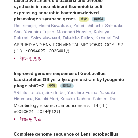
facultative anaerobic bacteria and aerobic
synthesis in recombinant Escherichia coli
expressing anaerobic bacterium-derived
plasmalogen synthase genes
査読
国際誌
Rei Irimajiri, Meimi Kuwabara, Yohei Ishibashi, Sakurako
Ano, Yasuhiro Fujino, Masanori Honsho, Katsuya
Fukami, Shiro Mawatari, Takehiko Fujino, Katsumi Doi
APPLIED AND ENVIRONMENTAL MICROBIOLOGY 92
( 1 ) e0094025 2026年1月
詳細を見る
Improved genome sequence of Geobacillus
kaustophilus GBlys, a lysogenic strain by lysogenic
phage phiOH2
査読
国際誌
#Rihito Tanaka, Soki Imbe, Yasuhiro Fujino, Yasuaki
Hiromasa, Kazuki Mori, Kosuke Tashiro, Katsumi Doi
Microbiology resource announcements 14 ( 1 )
e0090624 2024年12月
詳細を見る
Complete genome sequence of Lentilactobacillus