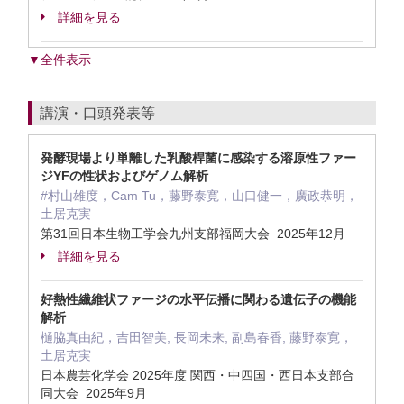
詳細を見る
▼全件表示
講演・口頭発表等
発酵現場より単離した乳酸桿菌に感染する溶原性ファー
ジYFの性状およびゲノム解析
#村山雄度，Cam Tu，藤野泰寛，山口健一，廣政恭明，
土居克実
第31回日本生物工学会九州支部福岡大会 2025年12月
詳細を見る
好熱性繊維状ファージの水平伝播に関わる遺伝子の機能
解析
樋脇真由紀，吉田智美, 長岡未来, 副島春香, 藤野泰寛，
土居克実
日本農芸化学会 2025年度 関西・中四国・西日本支部合
同大会 2025年9月