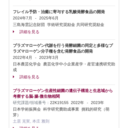
フレイル予防・治癒に寄与する乳酸発酵食品の開発
2024年7月
2025年6月
-
三島海雲記念財団 学術研究奨励金 共同研究奨励金
詳細を見る
プラズマローゲン代謝を行う発酵細菌の同定と多様なプ
ラズマローゲン分子種を含む発酵食品の開発
2022年4月
2023年3月
-
日本農芸化学会 農芸化学中小企業産学・産官連携研究助
成
詳細を見る
プラズマローゲン生産性細菌の遺伝子構造と生息域から
考察する脳-腸-微生物相関
研究課題/領域番号：
22K19155
2022年
2023年
-
日本学術振興会 科学研究費助成事業 挑戦的研究（萌
芽）
土居 克実, 本庄 雅則