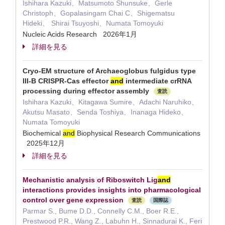
Ishihara Kazuki、Matsumoto Shunsuke、Gerle
Christoph、Gopalasingam Chai C、Shigematsu
Hideki、 Shirai Tsuyoshi、Numata Tomoyuki
Nucleic Acids Research 2026年1月
詳細を見る
Cryo-EM structure of Archaeoglobus fulgidus type
III-B CRISPR-Cas effector
and
intermediate crRNA
processing during effector assembly
査読
Ishihara Kazuki、Kitagawa Sumire、Adachi Naruhiko、
Akutsu Masato、Senda Toshiya、Inanaga Hideko、
Numata Tomoyuki
Biochemical
and
Biophysical Research Communications
2025年12月
詳細を見る
Mechanistic analysis of Riboswitch Lig
and
interactions provides insights into pharmacological
control over gene expression
査読
国際誌
Parmar S., Bume D.D., Connelly C.M., Boer R.E.,
Prestwood P.R., Wang Z., Labuhn H., Sinnadurai K., Feri