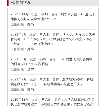
FD参加状況
2023年11月
役割：
参加
名称：
農学研究院FD：遺伝子
組換え実験の安全管理について
主催組織：
部局
2022年3月
役割：
その他
名称：
リベラルサイエンス教
育開発FD 「『ゆるレポ』に学ぶはじめての研究～ゆる
く始めて、しっかり仕上げる～」
主催組織：
部局
2021年9月
役割：
参加
名称：
JST 次世代研究者挑戦
的研究プログラム 説明会
主催組織：
全学
2021年7月
役割：
その他
名称：
農学研究院FD「科研
費を獲りにいこう！ 科研費獲得の技術と工夫」
主催組織：
部局
2020年12月
役割：
その他
名称：
大学の研究評価の現
状と農学研究院の「部局独自の評価基準」案における業