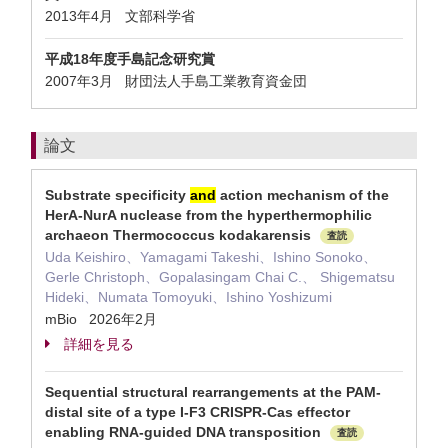
2013年4月 文部科学省
平成18年度手島記念研究賞
2007年3月 財団法人手島工業教育資金団
論文
Substrate specificity
and
action mechanism of the
HerA-NurA nuclease from the hyperthermophilic
archaeon Thermococcus kodakarensis
査読
Uda Keishiro、Yamagami Takeshi、Ishino Sonoko、
Gerle Christoph、Gopalasingam Chai C.、 Shigematsu
Hideki、Numata Tomoyuki、Ishino Yoshizumi
mBio 2026年2月
詳細を見る
Sequential structural rearrangements at the PAM-
distal site of a type I-F3 CRISPR-Cas effector
enabling RNA-guided DNA transposition
査読