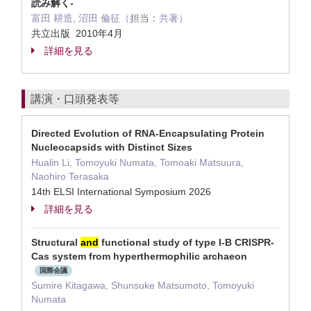
読み解く-
富田 耕造, 沼田 倫征（
担当：
共著）
共立出版 2010年4月
詳細を見る
講演・口頭発表等
Directed Evolution of RNA-Encapsulating Protein
Nucleocapsids with Distinct Sizes
Hualin Li, Tomoyuki Numata, Tomoaki Matsuura,
Naohiro Terasaka
14th ELSI International Symposium 2026
詳細を見る
Structural
and
functional study of type I-B CRISPR-
Cas system from hyperthermophilic archaeon
国際会議
Sumire Kitagawa, Shunsuke Matsumoto, Tomoyuki
Numata