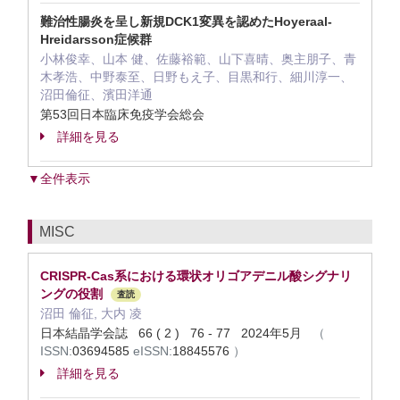
難治性腸炎を呈し新規DCK1変異を認めたHoyeraal-
Hreidarsson症候群
小林俊幸、山本 健、佐藤裕範、山下喜晴、奥主朋子、青
木孝浩、中野泰至、日野もえ子、目黒和行、細川淳一、
沼田倫征、濱田洋通
第53回日本臨床免疫学会総会
詳細を見る
▼全件表示
MISC
CRISPR-Cas系における環状オリゴアデニル酸シグナリ
ングの役割
査読
沼田 倫征, 大内 凌
日本結晶学会誌 66 ( 2 ) 76 - 77 2024年5月
（
ISSN:
03694585
eISSN:
18845576
）
詳細を見る