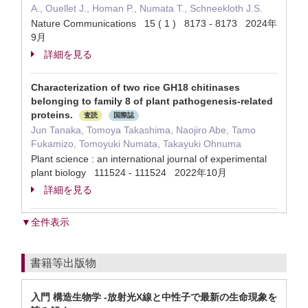
A., Ouellet J., Homan P., Numata T., Schneekloth J.S.
Nature Communications 15 ( 1 ) 8173 - 8173 2024年
9月
詳細を見る
Characterization of two rice GH18 chitinases
belonging to family 8 of plant pathogenesis-related
proteins.
査読
国際誌
Jun Tanaka, Tomoya Takashima, Naojiro Abe, Tamo
Fukamizo, Tomoyuki Numata, Takayuki Ohnuma
Plant science : an international journal of experimental
plant biology 111524 - 111524 2022年10月
詳細を見る
▼全件表示
書籍等出版物
入門 構造生物学 -放射光X線と中性子で最新の生命現象を