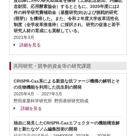
度以降に3件の研究助成金を獲得（上原記念財団、内藤記
念財団、応用酵素協会）するとともに、2020年度には2
件の科学研究費補助金（基盤研究(B)および挑戦的研究
(萌芽)）を獲得した。また、令和２年度大学改革活性化
制度（全学改革推進枠）に採択され、研究の促進と若手
研究人材の育成にも貢献している。
2021年3月
詳細を見る
共同研究・競争的資金等の研究課題
CRISPR-Cas系による新規な抗ファージ機構の解明とそ
の生物機能を利用した抗生剤の開発
2025年4月
2027年3月
-
野田産業科学研究所 野田産研研究助成
詳細を見る
独自に発見したCRISPR-Casエフェクターの機能構造解
析と新たなゲノム編集技術の開発
研究課題/領域番号：
24H00505
2024年
2026年
-