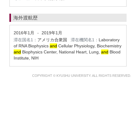
海外渡航歴
2016年1月
2019年1月
-
滞在国名1：
アメリカ合衆国
滞在機関名1：
Laboratory
of RNA Biophysics
and
Cellular Physiology, Biochemistry
and
Biophysics Center, National Heart, Lung,
and
Blood
Institute, NIH
COPYRIGHT © KYUSHU UNIVERSITY. ALL RIGHTS RESERVED.