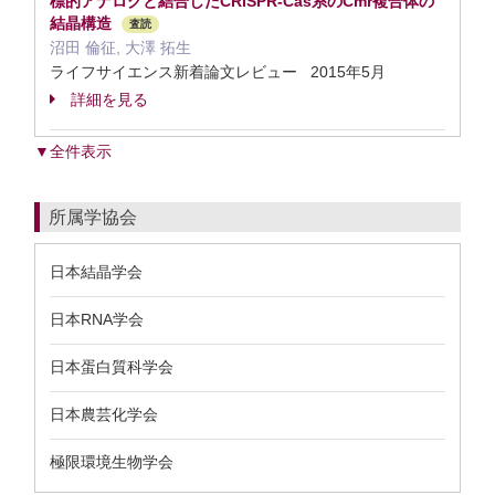
標的アナログと結合したCRISPR-Cas系のCmr複合体の
結晶構造
査読
沼田 倫征, 大澤 拓生
ライフサイエンス新着論文レビュー 2015年5月
詳細を見る
▼全件表示
所属学協会
日本結晶学会
日本RNA学会
日本蛋白質科学会
日本農芸化学会
極限環境生物学会