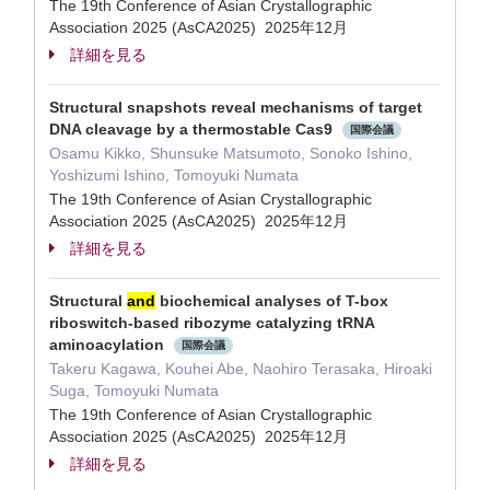
The 19th Conference of Asian Crystallographic
Association 2025 (AsCA2025) 2025年12月
詳細を見る
Structural snapshots reveal mechanisms of target
DNA cleavage by a thermostable Cas9
国際会議
Osamu Kikko, Shunsuke Matsumoto, Sonoko Ishino,
Yoshizumi Ishino, Tomoyuki Numata
The 19th Conference of Asian Crystallographic
Association 2025 (AsCA2025) 2025年12月
詳細を見る
Structural
and
biochemical analyses of T-box
riboswitch-based ribozyme catalyzing tRNA
aminoacylation
国際会議
Takeru Kagawa, Kouhei Abe, Naohiro Terasaka, Hiroaki
Suga, Tomoyuki Numata
The 19th Conference of Asian Crystallographic
Association 2025 (AsCA2025) 2025年12月
詳細を見る