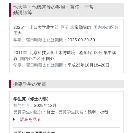
他大学・他機関等の客員・兼任・非常
勤講師等
2025年 山口大学農学部
区分:
非常勤講師
国内外の区分:
国内
学期、曜日時限または期間：
2025.09.29-30
2011年 北京科技大学土木与環境工程学院
区分:
集中講
義
国内外の区分:
国外
学期、曜日時限または期間：
平成23年10月18–20日
指導学生の受賞
学生賞（修士の部）
授与年月：
2025年12月
受賞学生の区分：
修士
受賞学生氏名：
鶴羽 椋哉
詳細を見る