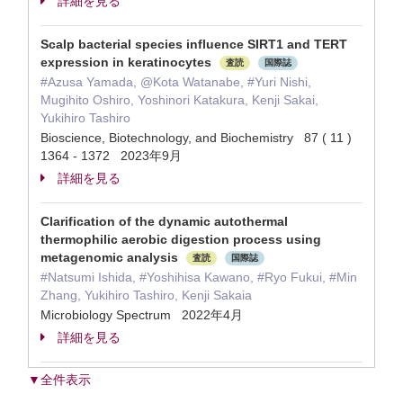
詳細を見る
Scalp bacterial species influence SIRT1 and TERT
expression in keratinocytes
査読
国際誌
#Azusa Yamada, @Kota Watanabe, #Yuri Nishi,
Mugihito Oshiro, Yoshinori Katakura, Kenji Sakai,
Yukihiro Tashiro
Bioscience, Biotechnology, and Biochemistry 87 ( 11 )
1364 - 1372 2023年9月
詳細を見る
Clarification of the dynamic autothermal
thermophilic aerobic digestion process using
metagenomic analysis
査読
国際誌
#Natsumi Ishida, #Yoshihisa Kawano, #Ryo Fukui, #Min
Zhang, Yukihiro Tashiro, Kenji Sakaia
Microbiology Spectrum 2022年4月
詳細を見る
▼全件表示