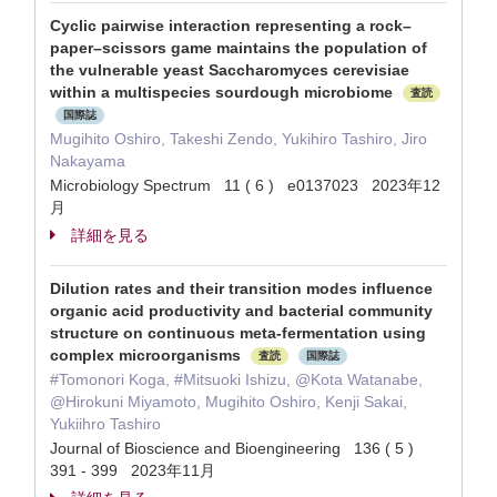
Cyclic pairwise interaction representing a rock–
paper–scissors game maintains the population of
the vulnerable yeast Saccharomyces cerevisiae
within a multispecies sourdough microbiome
査読
国際誌
Mugihito Oshiro, Takeshi Zendo, Yukihiro Tashiro, Jiro
Nakayama
Microbiology Spectrum 11 ( 6 ) e0137023 2023年12
月
詳細を見る
Dilution rates and their transition modes influence
organic acid productivity and bacterial community
structure on continuous meta-fermentation using
complex microorganisms
査読
国際誌
#Tomonori Koga, #Mitsuoki Ishizu, @Kota Watanabe,
@Hirokuni Miyamoto, Mugihito Oshiro, Kenji Sakai,
Yukiihro Tashiro
Journal of Bioscience and Bioengineering 136 ( 5 )
391 - 399 2023年11月