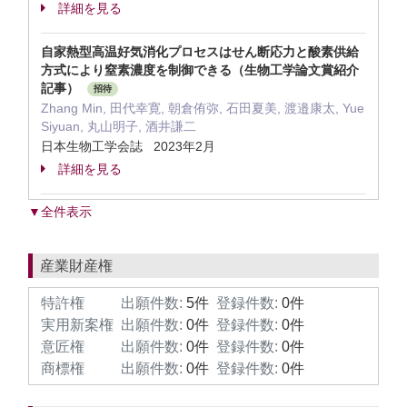
詳細を見る
自家熱型高温好気消化プロセスはせん断応力と酸素供給
方式により窒素濃度を制御できる（生物工学論文賞紹介
記事）
招待
Zhang Min, 田代幸寛, 朝倉侑弥, 石田夏美, 渡邉康太, Yue
Siyuan, 丸山明子, 酒井謙二
日本生物工学会誌 2023年2月
詳細を見る
▼全件表示
産業財産権
特許権
出願件数:
5件
登録件数:
0件
実用新案権
出願件数:
0件
登録件数:
0件
意匠権
出願件数:
0件
登録件数:
0件
商標権
出願件数:
0件
登録件数:
0件