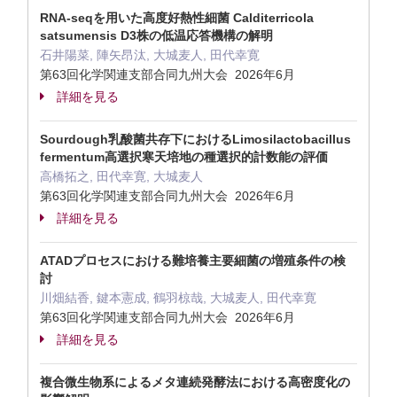
RNA-seqを用いた高度好熱性細菌 Calditerricola
satsumensis D3株の低温応答機構の解明
石井陽菜, 陣矢昂汰, 大城麦人, 田代幸寛
第63回化学関連支部合同九州大会 2026年6月
詳細を見る
Sourdough乳酸菌共存下におけるLimosilactobacillus
fermentum高選択寒天培地の種選択的計数能の評価
高橋拓之, 田代幸寛, 大城麦人
第63回化学関連支部合同九州大会 2026年6月
詳細を見る
ATADプロセスにおける難培養主要細菌の増殖条件の検
討
川畑結香, 鍵本憲成, 鶴羽椋哉, 大城麦人, 田代幸寛
第63回化学関連支部合同九州大会 2026年6月
詳細を見る
複合微生物系によるメタ連続発酵法における高密度化の