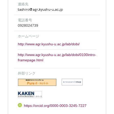
連絡先
電話番号
0928024739
ホームページ
http://www.agr.kyushu-u.ac.jp/lab/dobi/
http://www.agr.kyushu-u.ac.jp/lab/dobi/0100intro-
framepage.html
外部リンク
https://orcid.org/0000-0003-3245-7227