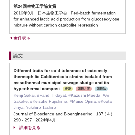
第24回生物工学論文賞
2016年9月 日本生物工学会 Fed-batch fermentation
for enhanced lactic acid production from glucose/xylose
mixture without carbon catabolite repression
▼全件表示
論文
Different traits for cold tolerance of extremely
thermophilic Calditerricola strains isolated from
mesothermal municipal sewage sludge and its
hyperthermal compost
査読
国際共著
国際誌
Kenji Sakai, #Fandi Hidayat, #Kazushi Maeda, #Ai
Sakake, #Keisuke Fujishima, #Maise Ojima, #Kouta
Jinya, Yukihiro Tashiro
Journal of Bioscience and Bioengineering 137 ( 4 )
290 - 297 2024年4月
詳細を見る