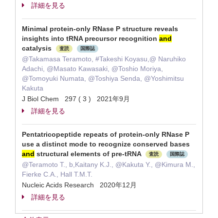
詳細を見る
Minimal protein-only RNase P structure reveals
insights into tRNA precursor recognition
and
catalysis
査読
国際誌
@Takamasa Teramoto, #Takeshi Koyasu,@ Naruhiko
Adachi, @Masato Kawasaki, @Toshio Moriya,
@Tomoyuki Numata, @Toshiya Senda, @Yoshimitsu
Kakuta
J Biol Chem 297 ( 3 ) 2021年9月
詳細を見る
Pentatricopeptide repeats of protein-only RNase P
use a distinct mode to recognize conserved bases
and
structural elements of pre-tRNA
査読
国際誌
@Teramoto T., b,Kaitany K.J., @Kakuta Y., @Kimura M.,
Fierke C.A., Hall T.M.T.
Nucleic Acids Research 2020年12月
詳細を見る