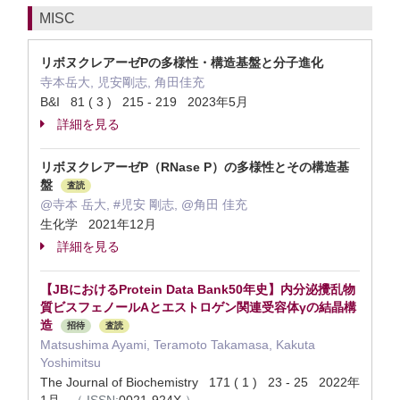
MISC
リボヌクレアーゼPの多様性・構造基盤と分子進化
寺本岳大, 児安剛志, 角田佳充
B&I 81 ( 3 ) 215 - 219 2023年5月
詳細を見る
リボヌクレアーゼP（RNase P）の多様性とその構造基
盤
査読
@寺本 岳大, #児安 剛志, @角田 佳充
生化学 2021年12月
詳細を見る
【JBにおけるProtein Data Bank50年史】内分泌攪乱物
質ビスフェノールAとエストロゲン関連受容体γの結晶構
造
招待
査読
Matsushima Ayami, Teramoto Takamasa, Kakuta
Yoshimitsu
The Journal of Biochemistry 171 ( 1 ) 23 - 25 2022年