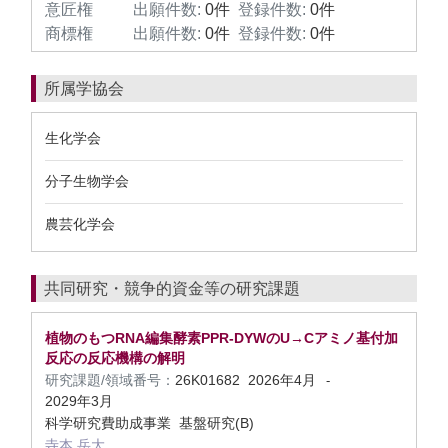
意匠権
出願件数:
0件
登録件数:
0件
商標権
出願件数:
0件
登録件数:
0件
所属学協会
生化学会
分子生物学会
農芸化学会
共同研究・競争的資金等の研究課題
植物のもつRNA編集酵素PPR-DYWのU→Cアミノ基付加
反応の反応機構の解明
研究課題/領域番号：
26K01682
2026年4月
-
2029年3月
科学研究費助成事業 基盤研究(B)
寺本 岳大