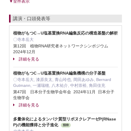
▼全件表示
講演・口頭発表等
植物がもつC→U塩基置換RNA編集反応の構造基盤の解析
〇寺本岳大
第12回 植物RNA研究者ネットワークシンポジウム
2024年12月
詳細を見る
植物がもつC→U塩基置換RNA編集機構の分子基盤
〇寺本岳大, 漆原良太, 青山玲也, 岡田あゆみ, Bernard
Gutmann, 一瀬瑞穂, 八木祐介, 中村崇裕, 角田佳充
第47回 日本分子生物学会年会 2024年11月 日本分子
生物学会
詳細を見る
多量体化によるタンパク質型リボヌクレアーゼP(RNase
P)の機能獲得と分子進化
招待