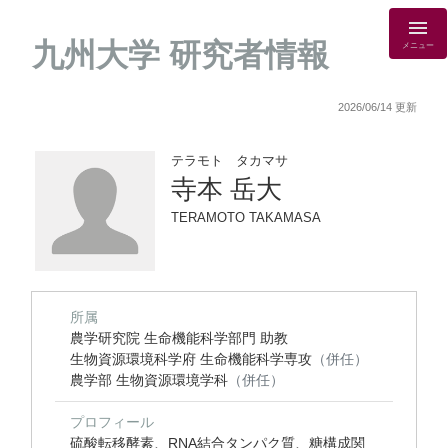
九州大学 研究者情報
メニュー
2026/06/14 更新
テラモト タカマサ
寺本 岳大
TERAMOTO TAKAMASA
所属
農学研究院 生命機能科学部門 助教
生物資源環境科学府 生命機能科学専攻
（併任）
農学部 生物資源環境学科
（併任）
プロフィール
硫酸転移酵素、RNA結合タンパク質、糖構成関