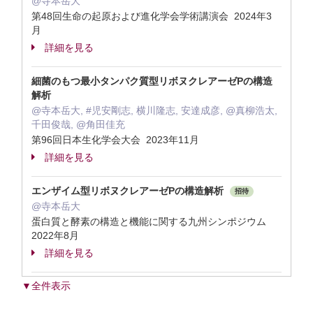
@寺本岳大
第48回生命の起原および進化学会学術講演会 2024年3
月
詳細を見る
細菌のもつ最小タンパク質型リボヌクレアーゼPの構造
解析
@寺本岳大, #児安剛志, 横川隆志, 安達成彦, @真柳浩太,
千田俊哉, @角田佳充
第96回日本生化学会大会 2023年11月
詳細を見る
エンザイム型リボヌクレアーゼPの構造解析
招待
@寺本岳大
蛋白質と酵素の構造と機能に関する九州シンポジウム
2022年8月
詳細を見る
▼全件表示