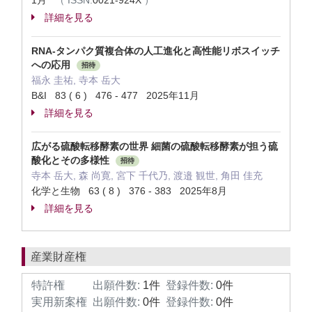
1月
（
ISSN:
0021-924X
）
詳細を見る
RNA-タンパク質複合体の人工進化と高性能リボスイッチ
への応用
招待
福永 圭祐, 寺本 岳大
B&I 83 ( 6 ) 476 - 477 2025年11月
詳細を見る
広がる硫酸転移酵素の世界 細菌の硫酸転移酵素が担う硫
酸化とその多様性
招待
寺本 岳大, 森 尚寛, 宮下 千代乃, 渡邉 観世, 角田 佳充
化学と生物 63 ( 8 ) 376 - 383 2025年8月
詳細を見る
産業財産権
特許権
出願件数:
1件
登録件数:
0件
実用新案権
出願件数:
0件
登録件数:
0件