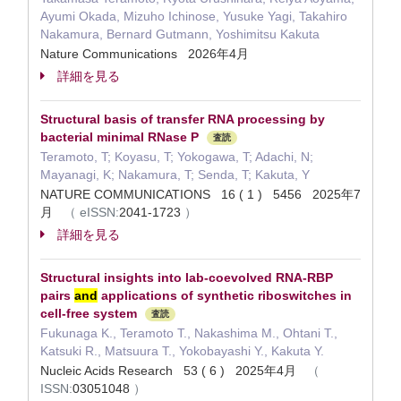
Ayumi Okada, Mizuho Ichinose, Yusuke Yagi, Takahiro
Nakamura, Bernard Gutmann, Yoshimitsu Kakuta
Nature Communications 2026年4月
詳細を見る
Structural basis of transfer RNA processing by
bacterial minimal RNase P
査読
Teramoto, T; Koyasu, T; Yokogawa, T; Adachi, N;
Mayanagi, K; Nakamura, T; Senda, T; Kakuta, Y
NATURE COMMUNICATIONS 16 ( 1 ) 5456 2025年7
月
（
eISSN:
2041-1723
）
詳細を見る
Structural insights into lab-coevolved RNA-RBP
pairs
and
applications of synthetic riboswitches in
cell-free system
査読
Fukunaga K., Teramoto T., Nakashima M., Ohtani T.,
Katsuki R., Matsuura T., Yokobayashi Y., Kakuta Y.
Nucleic Acids Research 53 ( 6 ) 2025年4月
（
ISSN:
03051048
）