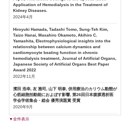
Application of Hemodialysis in the Treatment of
Kidney Diseases.
2024年4月
Hiroyuki Hamada, Tadashi Tomo, Sung-Teh Kim,
Taizo Hanai, Masahiro Okamoto, Akihiro C.
Yamashita, Electrophysiological insights into the
relationship between calcium dynamics and
cardiomyocyte beating function in chronic
hemodialysis treatment, Journal of Artificial Organs,
Japanese Society of Artificial Organs Best Paper
Award 2022
2022年11月
濱田 浩幸, 友 雅司, 山下 明泰, 併用療法のカリウム動態が
心筋細胞拍動能におよぼす影響, 第26回日本腹膜透析医
学会学術集会・総会 優秀演題賞 受賞
2020年9月
▼全件表示