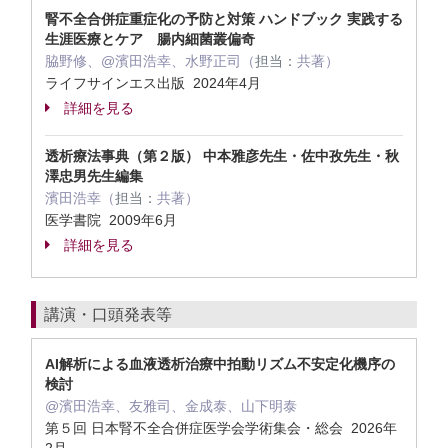
腎不全合併症重症化の予防と対策 ハンドブック 実践する
生涯医療とケア 腸内細菌叢偏奇
脇野修、@濱田浩幸、水野正司（
担当：
共著）
ライフサインエス出版 2024年4月
詳細を見る
透析療法事典（第２版） 中本雅彦先生・佐中孜先生・秋
澤忠男先生編集
濱田浩幸（
担当：
共著）
医学書院 2009年6月
詳細を見る
講演・口頭発表等
AI解析による血液透析治療中拍動リズム不安定化機序の
検討
@濱田浩幸、友雅司、金成泰、山下明泰
第５回 日本腎不全合併症医学会学術集会・総会 2026年