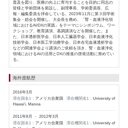
普及を図り、医療の向上に寄与することを目的に同志の
皆様と学術団体を新設し、副理事長、学術委員長、広
報・編集委員を拝命している。2023年11月に第３回学術
集会・総会を開催し、大会長を務め、「腎・血液浄化領
域におけるAI/DXの実践」をテーマにシンポジウム、ワー
クショップ、教育講演、基調講演などを開催した。ま
た、日本透析医学会、日本人工臓器学会、日本血液浄化
技術学会、日本医工学治療学会、日本在宅血液透析学会
などの関連学会より講演のご依頼を頂き、腎・血液浄化
領域におけるAIの活用とDXの推進の啓発活動に努めてい
る。
海外渡航歴
2016年3月
滞在国名1：
アメリカ合衆国
滞在機関名1：
University of
Hawai'i, Manoa
2011年8月
2012年3月
-
滞在国名1：
アメリカ合衆国
滞在機関名1：
University of