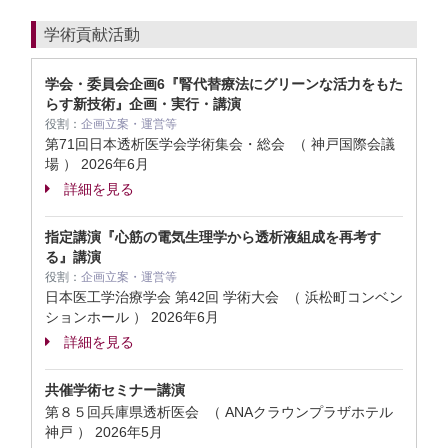
学術貢献活動
学会・委員会企画6『腎代替療法にグリーンな活力をもた
らす新技術』企画・実行・講演
役割：
企画立案・運営等
第71回日本透析医学会学術集会・総会 （ 神戸国際会議
場 ）
2026年6月
詳細を見る
指定講演『心筋の電気生理学から透析液組成を再考す
る』講演
役割：
企画立案・運営等
日本医工学治療学会 第42回 学術大会 （ 浜松町コンベン
ションホール ）
2026年6月
詳細を見る
共催学術セミナー講演
第８５回兵庫県透析医会 （ ANAクラウンプラザホテル
神戸 ）
2026年5月