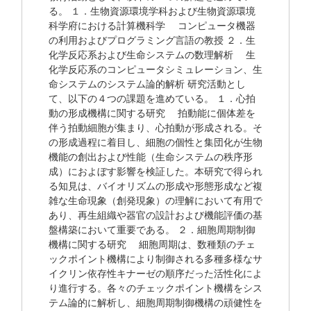
る。 １．生物資源環境学科および生物資源環境
科学府における計算機科学 コンピュータ機器
の利用およびプログラミング言語の教授 ２．生
化学反応系および生命システムの数理解析 生
化学反応系のコンピュータシミュレーション、生
命システムのシステム論的解析 研究活動とし
て、以下の４つの課題を進めている。 １．心拍
動の形成機構に関する研究 拍動能に個体差を
伴う拍動細胞が集まり、心拍動が形成される。そ
の形成過程に着目し、細胞の個性と集団化が生物
機能の創出および性能（生命システムの秩序形
成）におよぼす影響を検証した。本研究で得られ
る知見は、バイオリズムの形成や形態形成など複
雑な生命現象（創発現象）の理解において有用で
あり、再生組織や器官の設計および機能評価の基
盤構築において重要である。 ２．細胞周期制御
機構に関する研究 細胞周期は、数種類のチェ
ックポイント機構により制御される多種多様なサ
イクリン依存性キナーゼの順序だった活性化によ
り進行する。各々のチェックポイント機構をシス
テム論的に解析し、細胞周期制御機構の頑健性を