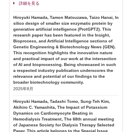
詳細を見る
Hiroyuki Hamada, Tamon Matsuzawa, Taizo Hanai, In
silico design of smaller size enzymatic protein by
generative artificial intelligence (ProtGPT2). This
research paper has been featured in the Insight,
Bioprocess, and Artificial Intelligence sections of
Genetic Engineering & Biotechnology News (GEN).
This recognition highlights the innovative nature
and practical impact of our work at the intersection
of AI and bioprocessing. Being showcased in such
a respected industry publication underscores the
relevance and potential of our findings to the
broader biotechnology community.
2025年8月
Hiroyuki Hamada, Tadashi Tomo, Sung-Teh Kim,
Akihiro C. Yamashita, The Impact of Potassium
Dynamics on Cardiomyocyte Beating in
Hemodialysis Treatment, The 68th annual meeting
of Japanese Society for Dialysis Therapy Selected
Paper, This article belongs to the Special Issue