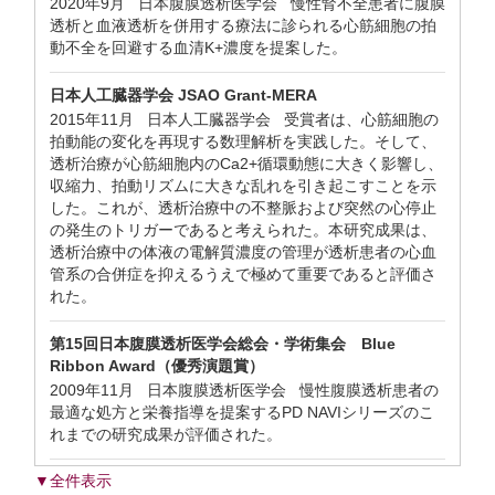
2020年9月 日本腹膜透析医学会 慢性腎不全患者に腹膜
透析と血液透析を併用する療法に診られる心筋細胞の拍
動不全を回避する血清K+濃度を提案した。
日本人工臓器学会 JSAO Grant-MERA
2015年11月 日本人工臓器学会 受賞者は、心筋細胞の
拍動能の変化を再現する数理解析を実践した。そして、
透析治療が心筋細胞内のCa2+循環動態に大きく影響し、
収縮力、拍動リズムに大きな乱れを引き起こすことを示
した。これが、透析治療中の不整脈および突然の心停止
の発生のトリガーであると考えられた。本研究成果は、
透析治療中の体液の電解質濃度の管理が透析患者の心血
管系の合併症を抑えるうえで極めて重要であると評価さ
れた。
第15回日本腹膜透析医学会総会・学術集会 Blue
Ribbon Award（優秀演題賞）
2009年11月 日本腹膜透析医学会 慢性腹膜透析患者の
最適な処方と栄養指導を提案するPD NAVIシリーズのこ
れまでの研究成果が評価された。
▼全件表示