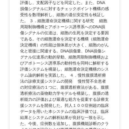
評価し、支配因子などを同定した。また、DNA
損傷シグナルに対するチェックポイント機構の感
受性を数理解析し、細胞の遺伝安定性を検証し
た。 ３．細胞運命決定機構に関する研究 細胞
周期制御機構とアポトーシス誘導系へのDNA損
傷シグナルの伝達は、細胞の生死を決定する要因
である。その細胞運命を決定する機構（細胞運命
決定機構）の性能は個体差が大きく、細胞のがん
化と密接に関連する。DNA損傷量、DNA損傷シ
グナル伝達系の動的挙動、細胞周期制御機構およ
びアポトーシス誘導系の動特性を同時に解析する
評価システムを構築し、細胞運命決定機構のシス
テム論的解析を実践した。 ４．慢性腹膜透析療
法の診療支援システムの開発 慢性腎不全患者
の対症療法の１つに、腹膜透析療法がある。腹膜
透析療法の薬物動力学モデルを構築し、腹膜の透
析能力の評価および最適な処方を提案する診療支
援システムを開発した。邦人１００症例超の臨床
データを用いた本システムの臨床評価では、臨床
結果とシステムの解析結果が良好な一致を示し
た。今後、症例数を追加し、腹膜機能診断のクラ