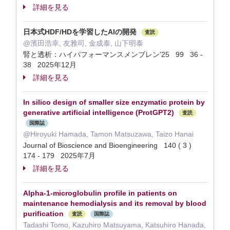
詳細を見る
日本式HDF/HDを学習したAIの開発
査読
@濱田浩幸, 友雅司, 金成泰, 山下明泰
腎と透析：ハイパフォーマンスメンブレン'25 99 36 -
38 2025年12月
詳細を見る
In silico design of smaller size enzymatic protein by
generative artificial intelligence (ProtGPT2)
査読
国際誌
@Hiroyuki Hamada, Tamon Matsuzawa, Taizo Hanai
Journal of Bioscience and Bioengineering 140 ( 3 )
174 - 179 2025年7月
詳細を見る
Alpha-1-microglobulin profile in patients on
maintenance hemodialysis and its removal by blood
purification
査読
国際誌
Tadashi Tomo, Kazuhiro Matsuyama, Katsuhiro Hanada,