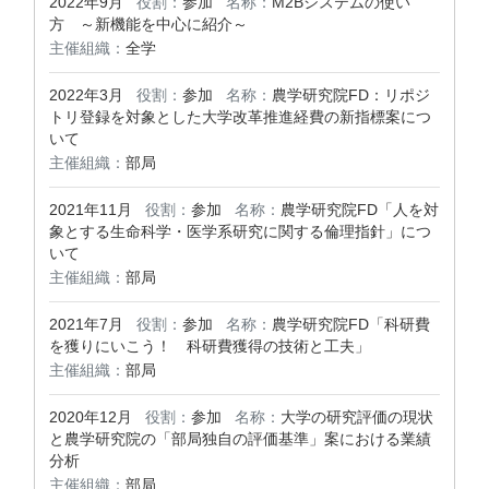
2022年9月
役割：
参加
名称：
M2Bシステムの使い
方 ～新機能を中心に紹介～
主催組織：
全学
2022年3月
役割：
参加
名称：
農学研究院FD：リポジ
トリ登録を対象とした大学改革推進経費の新指標案につ
いて
主催組織：
部局
2021年11月
役割：
参加
名称：
農学研究院FD「人を対
象とする生命科学・医学系研究に関する倫理指針」につ
いて
主催組織：
部局
2021年7月
役割：
参加
名称：
農学研究院FD「科研費
を獲りにいこう！ 科研費獲得の技術と工夫」
主催組織：
部局
2020年12月
役割：
参加
名称：
大学の研究評価の現状
と農学研究院の「部局独自の評価基準」案における業績
分析
主催組織：
部局