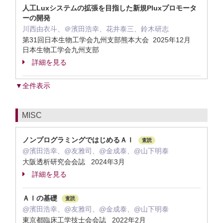
人工Luxシステムの拡張を目指した新規Pluxプロモータ
ーの開発
川西由衣斗、＠濱田浩幸、花井泰三、鈴木研志
第31回日本生物工学会九州支部熊本大会 2025年12月
日本生物工学会九州支部
詳細を見る
▼全件表示
MISC
ノンプログラミングではじめるＡＩ
査読
@濱田浩幸、@友雅司、@金成泰、@山下明泰
大阪透析研究会会誌 2024年3月
詳細を見る
ＡＩの基礎
査読
@濱田浩幸、@友雅司、@金成泰、@山下明泰
東京都臨床工学技士会会誌 2022年2月