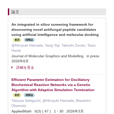
論文
An integrated in silico screening framework for
discovering novel antifungal peptide candidates
using artificial intelligence and molecular docking
査読
国際誌
@Hiroyuki Hamada, Yang Yiqi, Takeshi Zendo, Taizo
Hanai
Journal of Molecular Graphics and Modelling in press
2026年8月
詳細を見る
Efficient Parameter Estimation for Oscillatory
Biochemical Reaction Networks via a Genetic
Algorithm with Adaptive Simulation Termination
査読
国際誌
Tatsuya Sekiguchi, @Hiroyuki Hamada, Masahiro
Okamoto
AppliedMath 6(3) ( 47 ) 1 - 30 2026年3月