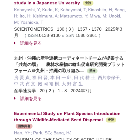
study in a Japanese University
査読
Kobayashi, Y; Kudo, K; Kobayashi, T; Kinoshita, H; Bang,
H; Ito, H; Kishimura, A; Matsumoto, Y; Miwa, M; Unoki,
M; Yoshioka, T
SCIENTOMETRICS 130 ( 3 ) 1357 - 1370 2025年3
月
（
ISSN:
0138-9130
eISSN:
1588-2861
）
詳細を見る
九州・沖縄の産学連携コーディネートチームが提案する
「共創の場」 ―農林水産物の輸出促進研究開発プラット
フォーム＠九州・沖縄の取り組み―
招待
房 賢 貞, 福 田 晋, 本 田 一 郎, 田 代 耕 士, 西片奈保子,
中 武 貞 文, 殿 岡 裕 樹, 大 野 富 生
産学連携学 20 ( 2 ) 1 - 8 2024年7月
詳細を見る
Experimental Study on Plant Species Introduction
through Wildlife-Mediated Seed Dispersal
査読
国際共著
Han, YH; Park, SG; Bang, HJ
JOURNAL OF THE FACULTY OF AGRICULTURE