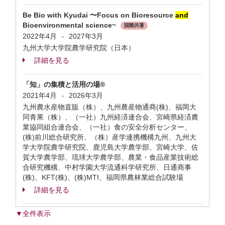
Be Bio with Kyudai 〜Focus on Bioresource
and
Bioenvironmental science~
国際共著
2022年4月
2027年3月
-
九州大学大学院農学研究院（日本）
詳細を見る
「知」の集積と活用の場®
2021年4月
2026年3月
-
九州農水産物直販（株）、九州農産物通商(株)、福岡大
同青果（株）、（一社）九州経済連合会、宮崎県経済農
業協同組合連合会、（一社）食の安全分析センター、
(株)前川総合研究所、（株）産学連携機構九州、九州大
学大学院農学研究院、鹿児島大学農学部、宮崎大学、佐
賀大学農学部、琉球大学農学部、農業・食品産業技術総
合研究機構、中村学園大学流通科学研究所、日通商事
(株)、KFT(株)、(株)MTI、福岡県農林業総合試験場
詳細を見る
▼全件表示