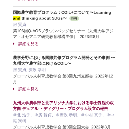
国際農学教育プログラム：COIL+について〜Learning
and
thinking about SDGs〜
招待
房 賢貞
第106回Q-AOSブラウンバッグセミナー（九州大学アジ
ア・オセアニア研究教育機構主催） 2023年8月
詳細を見る
農学分野における国際共修プログラム開発とその事例 〜
九州大学農学部におけるCOIL〜
房 賢貞, 廣政 恭明
グローバル人材育成教学会 第8回九州支部会 2022年12
月
詳細を見る
九州大学農学部と北アリゾナ大学における学士課程の双
方向 デュアル ・ディグリー・プログラム設立の報告
＠北 浩子、＠房 賢貞、＠廣政 恭明、＠中村 真子、＠中
尾 実樹
グローバル人材育成教学会 第9回全国大会 2022年3月