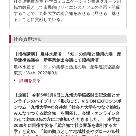
社会連携推進室 科学コミュニケーション推進グループの
協力教員として市民向けサイエンスカフェの企画・開催
することで、九州大学の総合知をみせる（見せる、魅せ
る）ことに貢献している。
社会貢献活動
【招待講演】 農林水産省・「知」の集積と活用の場 産
学連携協議会 新事業創出会議にて招待講演
農林水産省・「知」の集積と活用の場 産学連携協議会
東京・Web
2022年9月
詳細を見る
【企画】 令和5年3月6日に九州大学稲盛財団記念館とオ
ンラインのハイブリッド形式にて、VISION EXPOシンポ
ジウム「九州大学×社会共創『社会と大学をつなぐ挑戦』
みんなでつくる総合知」を開催し、会場・オンライン合
わせて約200名の方にご参加いただきました。 本学は
2030年に目指す姿を「総合知で社会変革を牽引する大
学」と定め、「知の拠点として地域社会やグローバル社