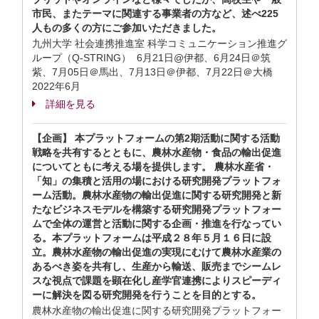
市民、またテーマに関連する事業者の方など、述べ225
人もの多くの方にご参加いただきました。
九州大学 社会連携推進室 科学コミュニケーション推進グ
ループ（Q-STRING） 6月21日@伊都、6月24日＠筑
紫、7月05日＠馬出、7月13日＠伊都、7月22日＠大橋
2022年6月
詳細を見る
【企画】 本プラットフォームの第2期活動に関する活動
戦略を共有するとともに、農林水産物・食品の輸出促進
についてともに考える場を提供します。 農林水産省・
「知」の集積と活用の場における研究開発プラットフォ
ーム活動。農林水産物の輸出促進に関する研究開発と新
たなビジネスモデルを構築する研究開発プラットフォー
ムで全体の運営と活動に関する企画・推進を行なってい
る。本プラットフォームは平成２８年５月１６日に設
立。農林水産物の輸出促進の実現にむけて農林水産業の
あるべき姿を共有し、生産から輸送、販売までシームレ
スな視点で課題を顕在化し産学官連携によりスピーディ
ーに解決を図る研究開発を行うことを目的とする。
農林水産物の輸出促進に関する研究開発プラットフォー