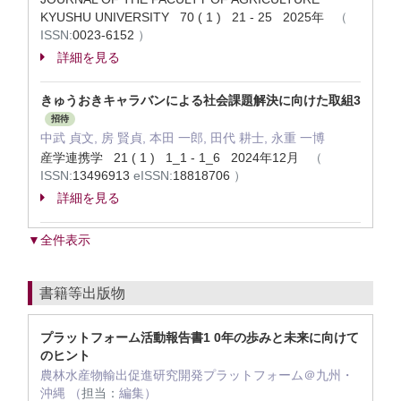
KYUSHU UNIVERSITY 70 ( 1 ) 21 - 25 2025年
（
ISSN:
0023-6152
）
詳細を見る
きゅうおきキャラバンによる社会課題解決に向けた取組3
招待
中武 貞文, 房 賢貞, 本田 一郎, 田代 耕士, 永重 一博
産学連携学 21 ( 1 ) 1_1 - 1_6 2024年12月
（
ISSN:
13496913
eISSN:
18818706
）
詳細を見る
▼全件表示
書籍等出版物
プラットフォーム活動報告書1 0年の歩みと未来に向けて
のヒント
農林水産物輸出促進研究開発プラットフォーム＠九州・
沖縄 （
担当：
編集）