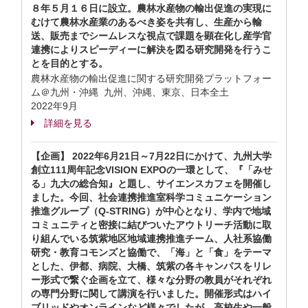
８年５月１６日に設立。農林水産物の輸出促進の実現に
むけて農林水産業のあるべき姿を共有し、生産から輸
送、販売までシームレスな視点で課題を顕在化し産学官
連携によりスピーディーに解決を図る研究開発を行うこ
とを目的とする。
農林水産物の輸出促進に関する研究開発プラットフォー
ム＠九州・沖縄 九州、沖縄、東京、日本全土
2022年9月
詳細を見る
【企画】 2022年6月21日～7月22日にかけて、九州大学
創立111周年記念VISION EXPOの一環として、『「みせ
る」九大の総合知』と題し、サイエンスカフェを開催し
ました。今回、社会連携推進室科学コミュニケーション
推進グループ（Q-STRING）が中心となり、学内で地域
コミュニティと密接に結びついたアウトリーチ活動に取
り組んでいる筑紫地区地域連携推進チーム、人社系協働
研究・教育コモンズと協働で、「海」と「食」をテーマ
とした、伊都、病院、大橋、筑紫の各キャンパスをリレ
ー形式で繋ぐ企画を立て、様々な分野の教員がそれぞれ
の専門分野に関して講演を行いました。開催形式はハイ
ブリッドやオンラインなど様々でしたが、高校生や一般