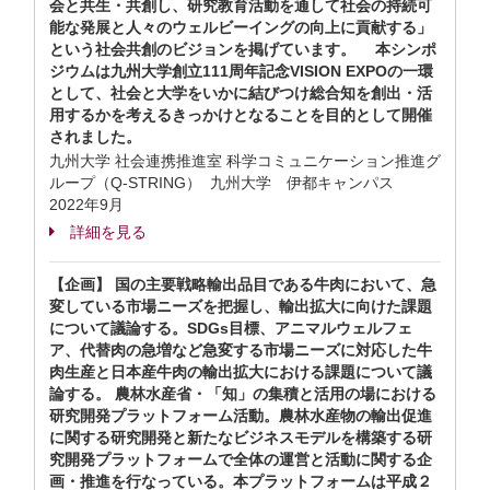
会と共生・共創し、研究教育活動を通して社会の持続可
能な発展と人々のウェルビーイングの向上に貢献する」
という社会共創のビジョンを掲げています。 本シンポ
ジウムは九州大学創立111周年記念VISION EXPOの一環
として、社会と大学をいかに結びつけ総合知を創出・活
用するかを考えるきっかけとなることを目的として開催
されました。
九州大学 社会連携推進室 科学コミュニケーション推進グ
ループ（Q-STRING） 九州大学 伊都キャンパス
2022年9月
詳細を見る
【企画】 国の主要戦略輸出品目である牛肉において、急
変している市場ニーズを把握し、輸出拡大に向けた課題
について議論する。SDGs目標、アニマルウェルフェ
ア、代替肉の急増など急変する市場ニーズに対応した牛
肉生産と日本産牛肉の輸出拡大における課題について議
論する。 農林水産省・「知」の集積と活用の場における
研究開発プラットフォーム活動。農林水産物の輸出促進
に関する研究開発と新たなビジネスモデルを構築する研
究開発プラットフォームで全体の運営と活動に関する企
画・推進を行なっている。本プラットフォームは平成２