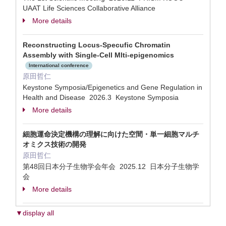
UAAT Life Sciences Collaborative Alliance
More details
Reconstructing Locus-Specufic Chromatin
Assembly with Single-Cell Mlti-epigenomics
International conference
原田哲仁
Keystone Symposia/Epigenetics and Gene Regulation in
Health and Disease 2026.3 Keystone Symposia
More details
細胞運命決定機構の理解に向けた空間・単一細胞マルチ
オミクス技術の開発
原田哲仁
第48回日本分子生物学会年会 2025.12 日本分子生物学
会
More details
▼display all