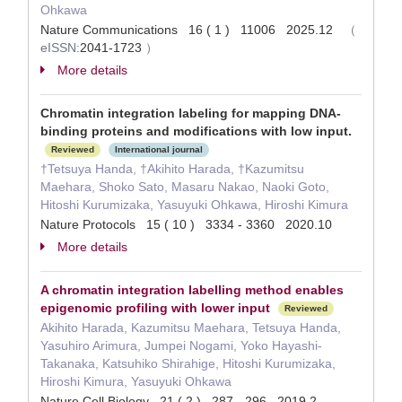
Ohkawa
Nature Communications 16 ( 1 ) 11006 2025.12
（
eISSN:
2041-1723
）
More details
Chromatin integration labeling for mapping DNA-
binding proteins and modifications with low input.
Reviewed
International journal
†Tetsuya Handa, †Akihito Harada, †Kazumitsu
Maehara, Shoko Sato, Masaru Nakao, Naoki Goto,
Hitoshi Kurumizaka, Yasuyuki Ohkawa, Hiroshi Kimura
Nature Protocols 15 ( 10 ) 3334 - 3360 2020.10
More details
A chromatin integration labelling method enables
epigenomic profiling with lower input
Reviewed
Akihito Harada, Kazumitsu Maehara, Tetsuya Handa,
Yasuhiro Arimura, Jumpei Nogami, Yoko Hayashi-
Takanaka, Katsuhiko Shirahige, Hitoshi Kurumizaka,
Hiroshi Kimura, Yasuyuki Ohkawa
Nature Cell Biology 21 ( 2 ) 287 - 296 2019.2