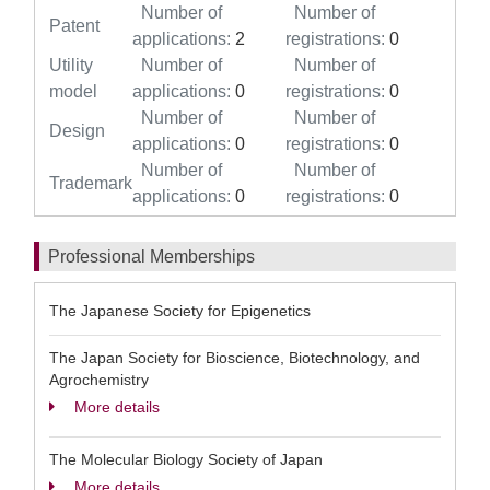
Number of
Number of
Patent
applications:
2
registrations:
0
Utility
Number of
Number of
model
applications:
0
registrations:
0
Number of
Number of
Design
applications:
0
registrations:
0
Number of
Number of
Trademark
applications:
0
registrations:
0
Professional Memberships
The Japanese Society for Epigenetics
The Japan Society for Bioscience, Biotechnology, and
Agrochemistry
More details
The Molecular Biology Society of Japan
More details