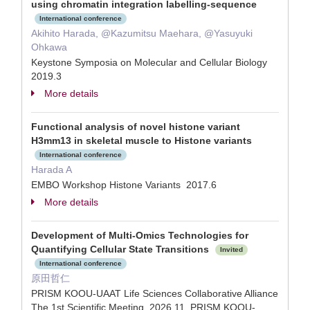
using chromatin integration labelling-sequence
International conference
Akihito Harada, @Kazumitsu Maehara, @Yasuyuki
Ohkawa
Keystone Symposia on Molecular and Cellular Biology
2019.3
More details
Functional analysis of novel histone variant
H3mm13 in skeletal muscle to Histone variants
International conference
Harada A
EMBO Workshop Histone Variants 2017.6
More details
Development of Multi-Omics Technologies for
Quantifying Cellular State Transitions
Invited
International conference
原田哲仁
PRISM KOOU-UAAT Life Sciences Collaborative Alliance
The 1st Scientific Meeting 2026.11 PRISM KOOU-