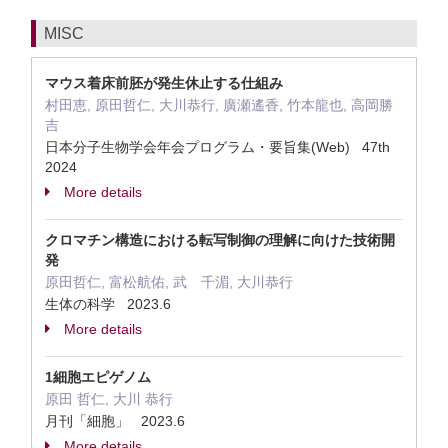
MISC
マウス着床前胚が発生休止する仕組み
村田恵, 原田哲仁, 大川恭行, 廣瀬遙香, 竹本龍也, 高岡勝
吉
日本分子生物学会年会プログラム・要旨集(Web) 47th
2024
More details
クロマチン構造における転写制御の理解に向けた技術開
発
原田哲仁, 富松航佑, 武 千湄, 大川恭行
生体の科学 2023.6
More details
1細胞エピゲノム
原田 哲仁, 大川 恭行
月刊「細胞」 2023.6
More details