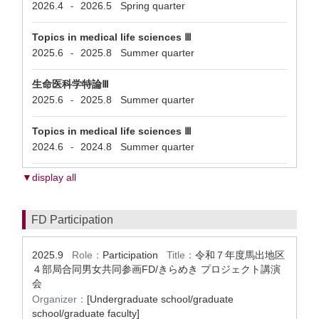
2026.4
2026.5
Spring quarter
-
Topics in medical life sciences Ⅲ
2025.6
2025.8
Summer quarter
-
生命医科学特論Ⅲ
2025.6
2025.8
Summer quarter
-
Topics in medical life sciences Ⅲ
2024.6
2024.8
Summer quarter
-
▼display all
FD Participation
2025.9
Role：
Participation
Title：
令和７年度馬出地区
４部局合同男女共同参画FD/きらめき プロジェクト講演
会
Organizer：
[Undergraduate school/graduate
school/graduate faculty]