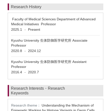
Research History
Faculty of Medical Sciences Department of Advanced
Medical Initiatives Professor
2025.1
Present
-
Kyushu University 生体防御医学研究所 Associate
Professor
2020.8
2024.12
-
Kyushu University 生体防御医学研究所 Assistant
Professor
2016.4
2020.7
-
Research Interests・Research
Keywords
Research theme：
Understanding the Mechanism of
Epigenetic Marking by Histone Variants in Germ Cells