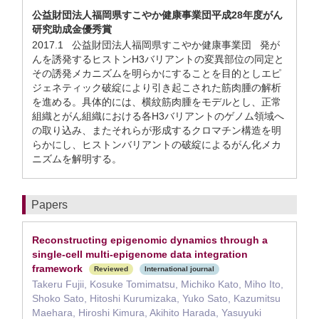
公益財団法人福岡県すこやか健康事業団平成28年度がん
研究助成金優秀賞
2017.1 公益財団法人福岡県すこやか健康事業団 発が
んを誘発するヒストンH3バリアントの変異部位の同定と
その誘発メカニズムを明らかにすることを目的としエピ
ジェネティック破綻により引き起こされた筋肉腫の解析
を進める。具体的には、横紋筋肉腫をモデルとし、正常
組織とがん組織における各H3バリアントのゲノム領域へ
の取り込み、またそれらが形成するクロマチン構造を明
らかにし、ヒストンバリアントの破綻によるがん化メカ
ニズムを解明する。
Papers
Reconstructing epigenomic dynamics through a
single-cell multi-epigenome data integration
framework
Reviewed
International journal
Takeru Fujii, Kosuke Tomimatsu, Michiko Kato, Miho Ito,
Shoko Sato, Hitoshi Kurumizaka, Yuko Sato, Kazumitsu
Maehara, Hiroshi Kimura, Akihito Harada, Yasuyuki