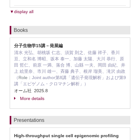
▼display all
Books
分子生物学15講－発展編
清水 光弘、胡桃坂 仁志、須賀 則之、佐藤 祥子、香川
亘、立和名 博昭、坂本 泰一、加藤 太陽、大川 恭行、原
田 哲仁、前原 一満、落合 博、山縣 一夫、岡田 由紀、井
上 絵里奈、市川 雄一、斉藤 典子、根岸 瑠美、滝沢 由政
（
Role：
Joint author第8講「遺伝子発現解析」および第9
講「エピゲノム・クロマチン解析」）
オーム社 2025.8
More details
Presentations
High-throughput single cell epigenomic profiling