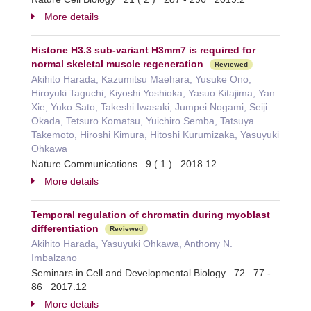
More details
Histone H3.3 sub-variant H3mm7 is required for
normal skeletal muscle regeneration
Reviewed
Akihito Harada, Kazumitsu Maehara, Yusuke Ono,
Hiroyuki Taguchi, Kiyoshi Yoshioka, Yasuo Kitajima, Yan
Xie, Yuko Sato, Takeshi Iwasaki, Jumpei Nogami, Seiji
Okada, Tetsuro Komatsu, Yuichiro Semba, Tatsuya
Takemoto, Hiroshi Kimura, Hitoshi Kurumizaka, Yasuyuki
Ohkawa
Nature Communications 9 ( 1 ) 2018.12
More details
Temporal regulation of chromatin during myoblast
differentiation
Reviewed
Akihito Harada, Yasuyuki Ohkawa, Anthony N.
Imbalzano
Seminars in Cell and Developmental Biology 72 77 -
86 2017.12
More details