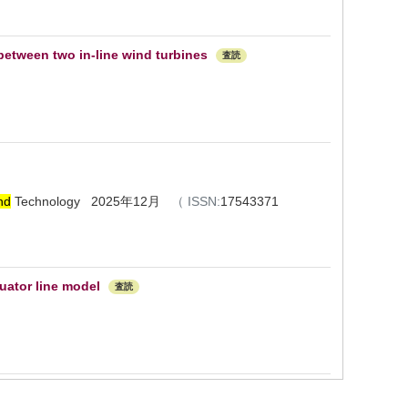
 between two in-line wind turbines
査読
nd
Technology 2025年12月
（
ISSN:
17543371
uator line model
査読