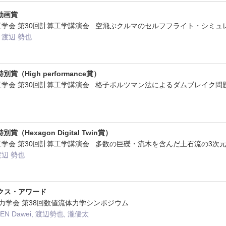
動画賞
算工学会 第30回計算工学講演会 空飛ぶクルマのセルフフライト・シミュ
 渡辺 勢也
（High performance賞）
算工学会 第30回計算工学講演会 格子ボルツマン法によるダムブレイク
Hexagon Digital Twin賞）
算工学会 第30回計算工学講演会 多数の巨礫・流木を含んだ土石流の3次
渡辺 勢也
クス・アワード
流体力学会 第38回数値流体力学シンポジウム
N Dawei, 渡辺勢也, 瀧優太