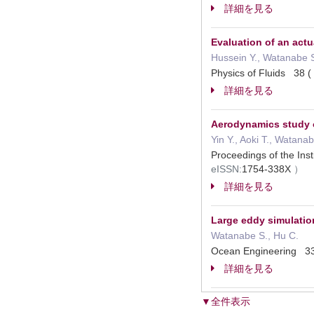
詳細を見る
Evaluation of an actu
Hussein Y., Watanabe S
Physics of Fluids 3
詳細を見る
Aerodynamics study 
Yin Y., Aoki T., Watana
Proceedings of the Ins
eISSN:
1754-338X
）
詳細を見る
Large eddy simulatio
Watanabe S., Hu C.
Ocean Engineering
詳細を見る
▼全件表示