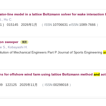
ator-line model in a lattice Boltzmann solver for wake interaction
., Hu C.
8 ( 1 ) 015145 2026年1月
（
ISSN:
10706631
eISSN:
1089-7666
）
on sweeper
査読
be S., Kobayashi H.
titution of Mechanical Engineers Part P Journal of Sports Engineering
a
ns for offshore wind farm using lattice Boltzmann method
and
act
 339 122125 2025年11月
（
ISSN:
00298018
）