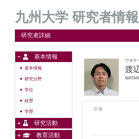
九州大学 研究者情報
研究者詳細
基本情報
ワタナ
渡辺
基本情報
◆
WATAN
研究分野
◆
学位
◆
経歴
◆
所属
学歴
◆
研究活動
教育活動