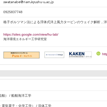
0925837748
格子ボルツマン法による浮体式洋上風力タービンのウェイク解析，
https://sites.google.com/view/hu-lab/
海洋環境エネルギー工学研究室
htt
舶） / 船舶海洋工学
電気電子・化学工学） / 流体工学