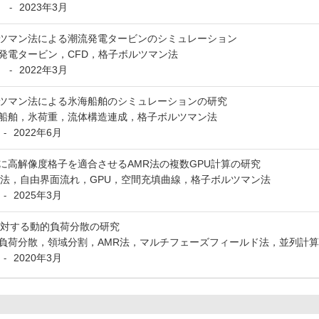
月
2023年3月
-
ツマン法による潮流発電タービンのシミュレーション
発電タービン，CFD，格子ボルツマン法
月
2022年3月
-
ツマン法による氷海船舶のシミュレーションの研究
船舶，氷荷重，流体構造連成，格子ボルツマン法
2022年6月
-
に高解像度格子を適合させるAMR法の複数GPU計算の研究
R法，自由界面流れ，GPU，空間充填曲線，格子ボルツマン法
2025年3月
-
に対する動的負荷分散の研究
負荷分散，領域分割，AMR法，マルチフェーズフィールド法，並列計算
2020年3月
-