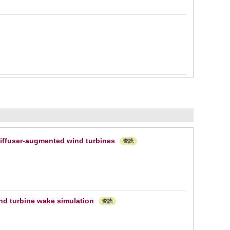
 diffuser-augmented wind turbines
査読
nd turbine wake simulation
査読