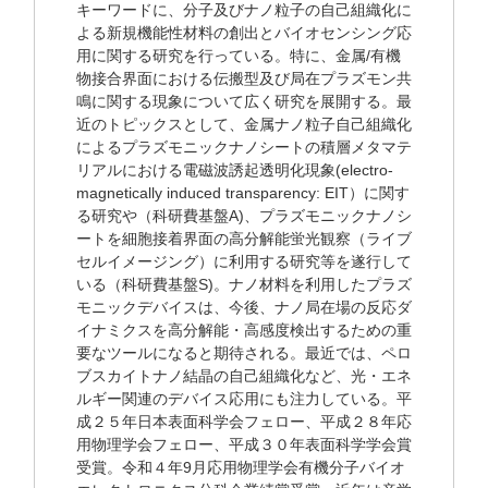
キーワードに、分子及びナノ粒子の自己組織化に
よる新規機能性材料の創出とバイオセンシング応
用に関する研究を行っている。特に、金属/有機
物接合界面における伝搬型及び局在プラズモン共
鳴に関する現象について広く研究を展開する。最
近のトピックスとして、金属ナノ粒子自己組織化
によるプラズモニックナノシートの積層メタマテ
リアルにおける電磁波誘起透明化現象(electro-
magnetically induced transparency: EIT）に関す
る研究や（科研費基盤A)、プラズモニックナノシ
ートを細胞接着界面の高分解能蛍光観察（ライブ
セルイメージング）に利用する研究等を遂行して
いる（科研費基盤S)。ナノ材料を利用したプラズ
モニックデバイスは、今後、ナノ局在場の反応ダ
イナミクスを高分解能・高感度検出するための重
要なツールになると期待される。最近では、ペロ
ブスカイトナノ結晶の自己組織化など、光・エネ
ルギー関連のデバイス応用にも注力している。平
成２５年日本表面科学会フェロー、平成２８年応
用物理学会フェロー、平成３０年表面科学学会賞
受賞。令和４年9月応用物理学会有機分子バイオ