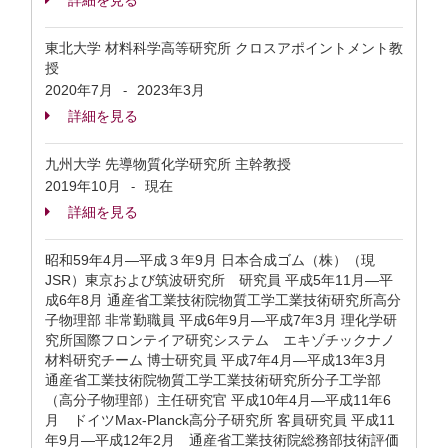
詳細を見る
東北大学 材料科学高等研究所 クロスアポイントメント教
授
2020年7月
2023年3月
-
詳細を見る
九州大学 先導物質化学研究所 主幹教授
2019年10月
現在
-
詳細を見る
昭和59年4月—平成３年9月 日本合成ゴム（株）（現
JSR）東京および筑波研究所 研究員 平成5年11月—平
成6年8月 通産省工業技術院物質工学工業技術研究所高分
子物理部 非常勤職員 平成6年9月—平成7年3月 理化学研
究所国際フロンテイア研究システム エキゾチックナノ
材料研究チーム 博士研究員 平成7年4月—平成13年3月
通産省工業技術院物質工学工業技術研究所分子工学部
（高分子物理部）主任研究官 平成10年4月—平成11年6
月 ドイツMax-Planck高分子研究所 客員研究員 平成11
年9月—平成12年2月 通産省工業技術院総務部技術評価