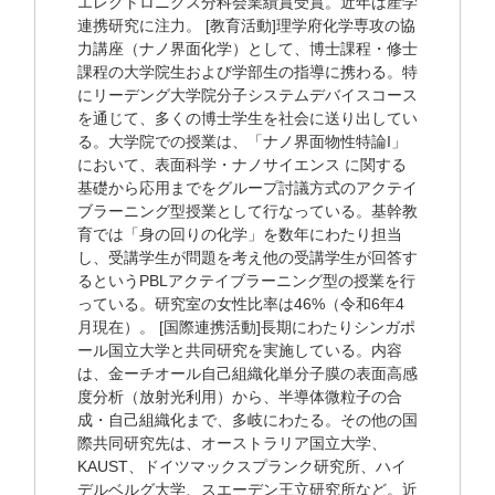
エレクトロニクス分科会業績賞受賞。近年は産学
連携研究に注力。 [教育活動]理学府化学専攻の協
力講座（ナノ界面化学）として、博士課程・修士
課程の大学院生および学部生の指導に携わる。特
にリーデング大学院分子システムデバイスコース
を通じて、多くの博士学生を社会に送り出してい
る。大学院での授業は、「ナノ界面物性特論I」
において、表面科学・ナノサイエンス に関する
基礎から応用までをグループ討議方式のアクテイ
ブラーニング型授業として行なっている。基幹教
育では「身の回りの化学」を数年にわたり担当
し、受講学生が問題を考え他の受講学生が回答す
るというPBLアクテイブラーニング型の授業を行
っている。研究室の女性比率は46%（令和6年4
月現在）。 [国際連携活動]長期にわたりシンガポ
ール国立大学と共同研究を実施している。内容
は、金ーチオール自己組織化単分子膜の表面高感
度分析（放射光利用）から、半導体微粒子の合
成・自己組織化まで、多岐にわたる。その他の国
際共同研究先は、オーストラリア国立大学、
KAUST、ドイツマックスプランク研究所、ハイ
デルベルグ大学、スエーデン王立研究所など。近