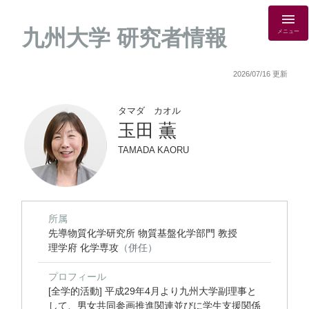
九州大学 研究者情報
メニュー
2026/07/16 更新
タマダ カオル
玉田 薫
TAMADA KAORU
所属
先導物質化学研究所 物質基盤化学部門 教授
理学府 化学専攻
（併任）
プロフィール
[全学的活動] 平成29年4月より九州大学副理事と
して、男女共同参画推進関連並びに学生支援関係