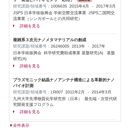
研究課題/領域番号：
1006635
2015年4月
2017年3月
-
JSPS 日本学術振興会 学術交際交流事業 JSPS二国間交
流事業（シンガポールとの共同研究）
詳細を見る
複雑系３次元ナノメタマテリアルの創成
研究課題/領域番号：
26246005
2013年
2017年
-
日本学術振興会 科学研究費助成事業 基盤研究(A) 基盤
研究(A)
詳細を見る
プラズモニック結晶ナノアンテナ構造による革新的ナノ
バイオ計測
研究課題/領域番号：
LR007
2011年2月
2014年3月
-
九州大学先導物質化学研究所（日本） 最先端・次世代研
究開発支援プログラム
詳細を見る
▼全件表示