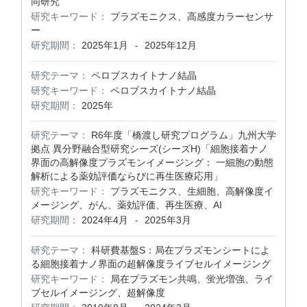
同研究
研究キーワード：
プラズモニクス、高感度カラーセンサ
ー
研究期間：
2025年1月
2025年12月
-
研究テーマ：
ペロブスカイトナノ結晶
研究キーワード：
ペロブスカイトナノ結晶
研究期間：
2025年
研究テーマ：
R6年度「橋渡し研究プログラム」九州大学
拠点 異分野融合型研究シーズ(シーズH)「細胞接着ナノ
界面の高解像度プラズモンイメージング： 一細胞の動態
解析による薬効評価ならびに再生医療応用」
研究キーワード：
プラズモニクス、生細胞、高解像度イ
メージング、がん、薬効評価、再生医療、AI
研究期間：
2024年4月
2025年3月
-
研究テーマ：
科研費基盤S：局在プラズモンシートによ
る細胞接着ナノ界面の超解像度ライブセルイメージング
研究キーワード：
局在プラズモン共鳴、蛍光増強、ライ
ブセルイメージング、超解像度