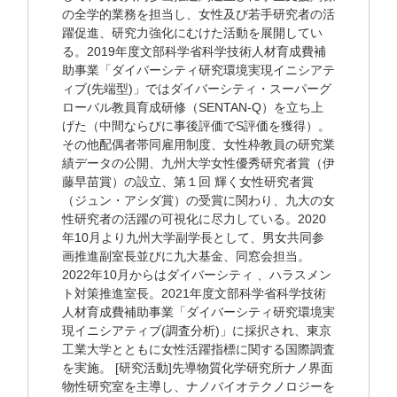
の全学的業務を担当し、女性及び若手研究者の活
躍促進、研究力強化にむけた活動を展開してい
る。2019年度文部科学省科学技術人材育成費補
助事業「ダイバーシティ研究環境実現イニシアテ
ィブ(先端型)」ではダイバーシティ・スーパーグ
ローバル教員育成研修（SENTAN-Q）を立ち上
げた（中間ならびに事後評価でS評価を獲得）。
その他配偶者帯同雇用制度、女性枠教員の研究業
績データの公開、九州大学女性優秀研究者賞（伊
藤早苗賞）の設立、第１回 輝く女性研究者賞
（ジュン・アシダ賞）の受賞に関わり、九大の女
性研究者の活躍の可視化に尽力している。2020
年10月より九州大学副学長として、男女共同参
画推進副室長並びに九大基金、同窓会担当。
2022年10月からはダイバーシティ 、ハラスメン
ト対策推進室長。2021年度文部科学省科学技術
人材育成費補助事業「ダイバーシティ研究環境実
現イニシアティブ(調査分析)」に採択され、東京
工業大学とともに女性活躍指標に関する国際調査
を実施。 [研究活動]先導物質化学研究所ナノ界面
物性研究室を主導し、ナノバイオテクノロジーを