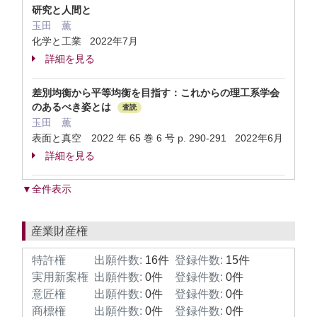
研究と人間と
玉田 薫
化学と工業 2022年7月
詳細を見る
差別均衡から平等均衡を目指す：これからの理工系学会
のあるべき姿とは
査読
玉田 薫
表面と真空 2022 年 65 巻 6 号 p. 290-291 2022年6月
詳細を見る
▼全件表示
産業財産権
特許権
出願件数:
16件
登録件数:
15件
実用新案権
出願件数:
0件
登録件数:
0件
意匠権
出願件数:
0件
登録件数:
0件
商標権
出願件数:
0件
登録件数:
0件