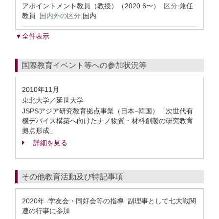
アポイントメント教員（教授）（2020.6〜）
区分:
兼任
教員
国内外の区分:
国内
▼全件表示
国際教育イベント等への参加状況等
2010年11月
東北大学／延世大学
JSPSアジア研究教育拠点事業（日本−韓国）「次世代有
機デバイス構築へ向けたナノ物質・材料創製の研究教育
拠点形成」
詳細を見る
その他教育活動及び特記事項
2020年 学友会・同好会等の指導 副理事として七大戦関
連の行事に参加