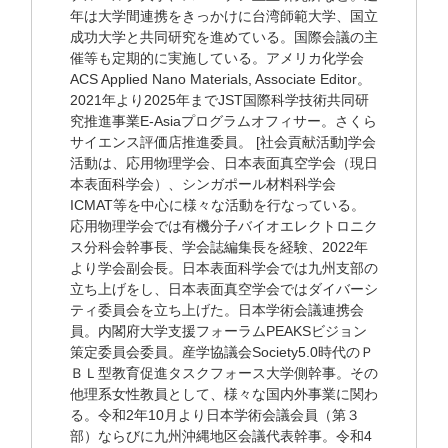
年は大学間連携をきっかけに台湾師範大学、国立
成功大学と共同研究を進めている。国際会議の主
催等も定期的に実施している。アメリカ化学会
ACS Applied Nano Materials, Associate Editor。
2021年より2025年までJST国際科学技術共同研
究推進事業E-Asiaプログラムオフィサー。さくら
サイエンス評価店推進委員。 [社会貢献活動]学会
活動は、応用物理学会、日本表面真空学会（現日
本表面科学会）、シンガポール材料科学会
ICMAT等を中心に様々な活動を行なっている。
応用物理学会では有機分子バイオエレクトロニク
ス分科会幹事長、学会誌編集長を経験、2022年
より学会副会長。日本表面科学会では九州支部の
立ち上げをし、日本表面真空学会ではダイバーシ
ティ委員会を立ち上げた。日本学術会議連携会
員。内閣府大学支援フォーラムPEAKSビジョン
策定委員会委員。産学協議会Society5.0時代のＰ
ＢＬ型教育促進タスクフォース大学側幹事。その
他理系女性教員として、様々な国内外事業に関わ
る。令和2年10月より日本学術会議会員（第３
部）ならびに九州沖縄地区会議代表幹事。令和4