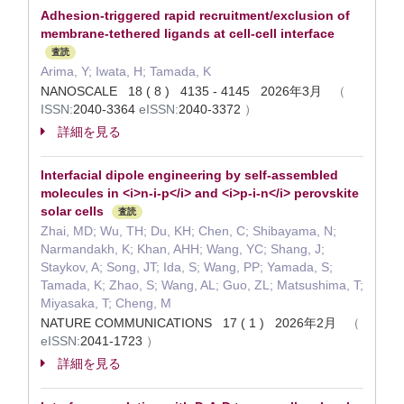
Adhesion-triggered rapid recruitment/exclusion of
membrane-tethered ligands at cell-cell interface
査読
Arima, Y; Iwata, H; Tamada, K
NANOSCALE 18 ( 8 ) 4135 - 4145 2026年3月
（
ISSN:
2040-3364
eISSN:
2040-3372
）
詳細を見る
Interfacial dipole engineering by self-assembled
molecules in <i>n-i-p</i> and <i>p-i-n</i> perovskite
solar cells
査読
Zhai, MD; Wu, TH; Du, KH; Chen, C; Shibayama, N;
Narmandakh, K; Khan, AHH; Wang, YC; Shang, J;
Staykov, A; Song, JT; Ida, S; Wang, PP; Yamada, S;
Tamada, K; Zhao, S; Wang, AL; Guo, ZL; Matsushima, T;
Miyasaka, T; Cheng, M
NATURE COMMUNICATIONS 17 ( 1 ) 2026年2月
（
eISSN:
2041-1723
）
詳細を見る