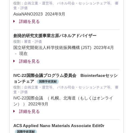
役割：
企画立案・運営等, パネル司会・セッションチェア等, 審
査・評価
AsiaNANO2023
2024年9月
詳細を見る
創発的研究支援事業古原パネルアドバイザー
役割：
審査・評価
国立研究開発法人科学技術振興機構 (JST)
2023年4月
現在
-
詳細を見る
IVC-22国際会議プログラム委員会 Biointerfaceセッシ
ョンチェア
国際学術貢献
役割：
企画立案・運営等, パネル司会・セッションチェア等, 審
査・評価
IVC-22国際会議 （ 札幌、北海道（もしくはオンライ
ン） ）
2022年9月
詳細を見る
ACS Applied Nano Materials Associate Edit0r
国際学術貢献