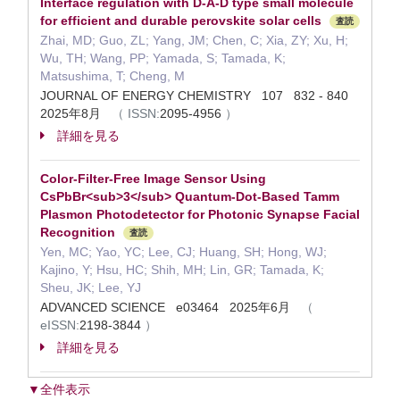
Interface regulation with D-A-D type small molecule
for efficient and durable perovskite solar cells
査読
Zhai, MD; Guo, ZL; Yang, JM; Chen, C; Xia, ZY; Xu, H;
Wu, TH; Wang, PP; Yamada, S; Tamada, K;
Matsushima, T; Cheng, M
JOURNAL OF ENERGY CHEMISTRY 107 832 - 840
2025年8月
（
ISSN:
2095-4956
）
詳細を見る
Color-Filter-Free Image Sensor Using
CsPbBr<sub>3</sub> Quantum-Dot-Based Tamm
Plasmon Photodetector for Photonic Synapse Facial
Recognition
査読
Yen, MC; Yao, YC; Lee, CJ; Huang, SH; Hong, WJ;
Kajino, Y; Hsu, HC; Shih, MH; Lin, GR; Tamada, K;
Sheu, JK; Lee, YJ
ADVANCED SCIENCE e03464 2025年6月
（
eISSN:
2198-3844
）
詳細を見る
▼全件表示