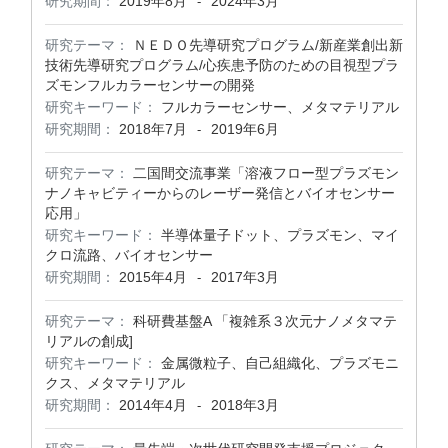
研究期間：
2019年8月
2024年3月
-
研究テーマ：
ＮＥＤＯ先導研究プログラム/新産業創出新
技術先導研究プログラム/心疾患予防のための目視型プラ
ズモンフルカラーセンサーの開発
研究キーワード：
フルカラーセンサー、メタマテリアル
研究期間：
2018年7月
2019年6月
-
研究テーマ：
二国間交流事業「溶液フロー型プラズモン
ナノキャビティーからのレーザー発信とバイオセンサー
応用」
研究キーワード：
半導体量子ドット、プラズモン、マイ
クロ流路、バイオセンサー
研究期間：
2015年4月
2017年3月
-
研究テーマ：
科研費基盤A 「複雑系３次元ナノメタマテ
リアルの創成]
研究キーワード：
金属微粒子、自己組織化、プラズモニ
クス、メタマテリアル
研究期間：
2014年4月
2018年3月
-