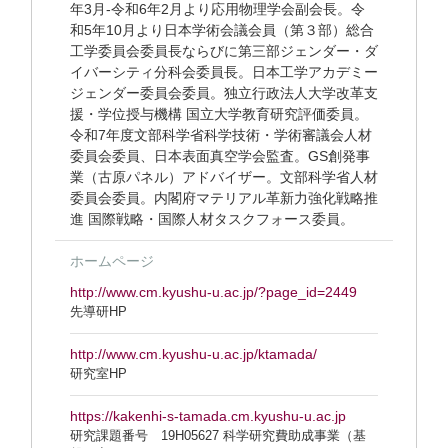
年3月-令和6年2月より応用物理学会副会長。令
和5年10月より日本学術会議会員（第３部）総合
工学委員会委員長ならびに第三部ジェンダー・ダ
イバーシティ分科会委員長。日本工学アカデミー
ジェンダー委員会委員。独立行政法人大学改革支
援・学位授与機構 国立大学教育研究評価委員。
令和7年度文部科学省科学技術・学術審議会人材
委員会委員、日本表面真空学会監査。GS創発事
業（古原パネル）アドバイザー。文部科学省人材
委員会委員。内閣府マテリアル革新力強化戦略推
進 国際戦略・国際人材タスクフォース委員。
ホームページ
http://www.cm.kyushu-u.ac.jp/?page_id=2449
先導研HP
http://www.cm.kyushu-u.ac.jp/ktamada/
研究室HP
https://kakenhi-s-tamada.cm.kyushu-u.ac.jp
研究課題番号 19H05627 科学研究費助成事業（基