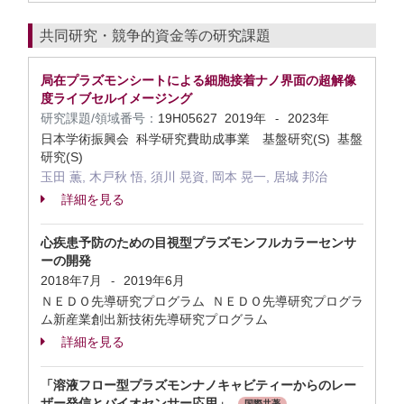
共同研究・競争的資金等の研究課題
局在プラズモンシートによる細胞接着ナノ界面の超解像
度ライブセルイメージング
研究課題/領域番号：
19H05627
2019年
2023年
-
日本学術振興会 科学研究費助成事業 基盤研究(S) 基盤
研究(S)
玉田 薫, 木戸秋 悟, 須川 晃資, 岡本 晃一, 居城 邦治
詳細を見る
心疾患予防のための目視型プラズモンフルカラーセンサ
ーの開発
2018年7月
2019年6月
-
ＮＥＤＯ先導研究プログラム ＮＥＤＯ先導研究プログラ
ム新産業創出新技術先導研究プログラム
詳細を見る
「溶液フロー型プラズモンナノキャビティーからのレー
ザー発信とバイオセンサー応用」
国際共著