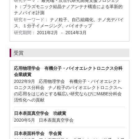
研究テーマ：
最先端・次世代研究開発支援プロジェク
ト：プラズモニック結晶ナノアンテナ構造による革新的
ナノバイオ計測
研究キーワード：
ナノ粒子、自己組織化、ナノ光デバイ
ス、１分子イメージング、バイオチップ
研究期間：
2011年2月
2014年3月
-
受賞
応用物理学会 有機分子・バイオエレクトロニクス分科
会業績賞
2022年9月 応用物理学会 有機分子・バイオエレクト
ロニクス分科会 ナノ粒子のバイオエレクトロニクスへ
の応用をはじめとする幅広い研究ならびにM&BE分科会
活性化への貢献
日本表面真空学会 功績賞
2020年5月 日本表面真空学会
日本表面科学会 学会賞