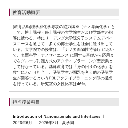
教育活動概要
[教育活動]理学府化学専攻の協力講座（ナノ界面化学）と
して、博士課程・修士課程の大学院生および学部生の指
導に携わる。特にリーデング大学院分子システムデバイ
スコースを通じて、多くの博士学生を社会に送り出して
いる。大学院での授業は、「ナノ界面物性特論I」におい
て、表面科学・ナノサイエンス に関する基礎から応用ま
でをグループ討議方式のアクテイブラーニング型授業と
して行なっている。基幹教育では「身の回りの化学」を
数年にわたり担当し、受講学生が問題を考え他の受講学
生が回答するというPBLアクテイブラーニング型の授業
を行っている。研究室の女性比率は46%。
担当授業科目
Introduction of Nanomaterials and Interfaces Ⅰ
2026年6月
2026年8月
夏学期
-