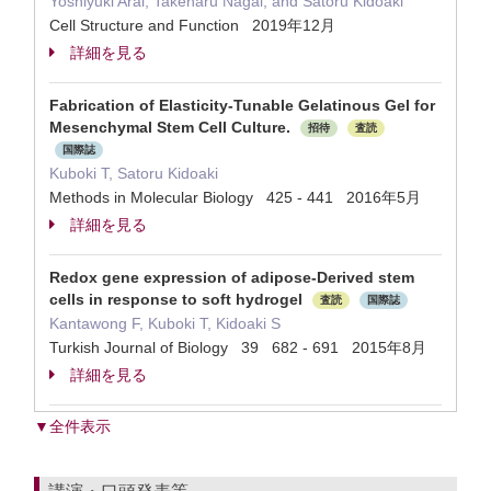
Yoshiyuki Arai, Takeharu Nagai, and Satoru Kidoaki
Cell Structure and Function 2019年12月
詳細を見る
Fabrication of Elasticity-Tunable Gelatinous Gel for
Mesenchymal Stem Cell Culture.
招待
査読
国際誌
Kuboki T, Satoru Kidoaki
Methods in Molecular Biology 425 - 441 2016年5月
詳細を見る
Redox gene expression of adipose-Derived stem
cells in response to soft hydrogel
査読
国際誌
Kantawong F, Kuboki T, Kidoaki S
Turkish Journal of Biology 39 682 - 691 2015年8月
詳細を見る
▼全件表示