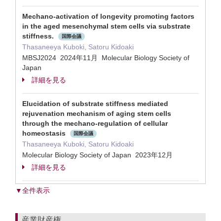
Mechano-activation of longevity promoting factors
in the aged mesenchymal stem cells via substrate
stiffness.
国際会議
Thasaneeya Kuboki, Satoru Kidoaki
MBSJ2024 2024年11月 Molecular Biology Society of
Japan
詳細を見る
Elucidation of substrate stiffness mediated
rejuvenation mechanism of aging stem cells
through the mechano-regulation of cellular
homeostasis
国際会議
Thasaneeya Kuboki, Satoru Kidoaki
Molecular Biology Society of Japan 2023年12月
詳細を見る
▼全件表示
産業財産権