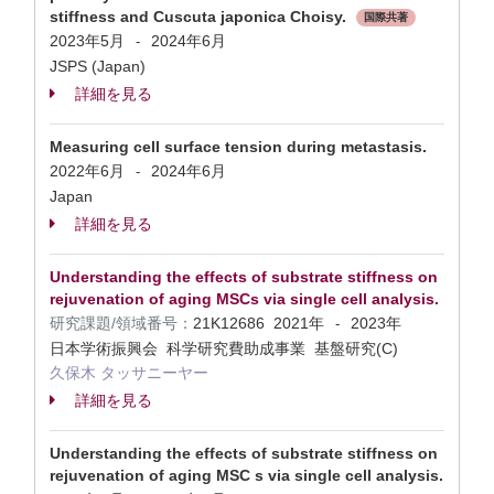
stiffness and Cuscuta japonica Choisy.
国際共著
2023年5月
2024年6月
-
JSPS (Japan)
詳細を見る
Measuring cell surface tension during metastasis.
2022年6月
2024年6月
-
Japan
詳細を見る
Understanding the effects of substrate stiffness on
rejuvenation of aging MSCs via single cell analysis.
研究課題/領域番号：
21K12686
2021年
2023年
-
日本学術振興会 科学研究費助成事業 基盤研究(C)
久保木 タッサニーヤー
詳細を見る
Understanding the effects of substrate stiffness on
rejuvenation of aging MSC s via single cell analysis.