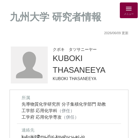
九州大学 研究者情報
メニュー
2026/06/09 更新
クボキ タツサニーヤー
KUBOKI
THASANEEYA
KUBOKI THASANEEYA
所属
先導物質化学研究所 分子集積化学部門 助教
工学部 応用化学科
（併任）
工学府 応用化学専攻
（併任）
連絡先