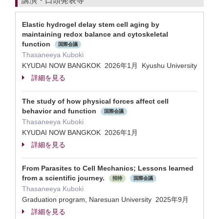
講演・口頭発表等
Elastic hydrogel delay stem cell aging by
maintaining redox balance and cytoskeletal
function
国際会議
Thasaneeya Kuboki
KYUDAI NOW BANGKOK 2026年1月 Kyushu University
詳細を見る
The study of how physical forces affect cell
behavior and function
国際会議
Thasaneeya Kuboki
KYUDAI NOW BANGKOK 2026年1月
詳細を見る
From Parasites to Cell Mechanics; Lessons learned
from a scientific journey.
招待
国際会議
Thasaneeya Kuboki
Graduation program, Naresuan University 2025年9月
詳細を見る