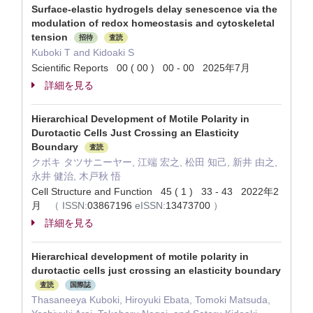
Surface-elastic hydrogels delay senescence via the
modulation of redox homeostasis and cytoskeletal
tension
招待
査読
Kuboki T and Kidoaki S
Scientific Reports 00 ( 00 ) 00 - 00 2025年7月
詳細を見る
Hierarchical Development of Motile Polarity in
Durotactic Cells Just Crossing an Elasticity
Boundary
査読
クボキ タツサニーヤー, 江端 宏之, 松田 知己, 新井 由之,
永井 健治, 木戸秋 悟
Cell Structure and Function 45 ( 1 ) 33 - 43 2022年2
月
（
ISSN:
03867196
eISSN:
13473700
）
詳細を見る
Hierarchical development of motile polarity in
durotactic cells just crossing an elasticity boundary
査読
国際誌
Thasaneeya Kuboki, Hiroyuki Ebata, Tomoki Matsuda,