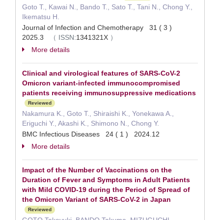
Goto T., Kawai N., Bando T., Sato T., Tani N., Chong Y.,
Ikematsu H.
Journal of Infection and Chemotherapy 31 ( 3 )
2025.3
（
ISSN:
1341321X
）
More details
Clinical and virological features of SARS-CoV-2
Omicron variant-infected immunocompromised
patients receiving immunosuppressive medications
Reviewed
Nakamura K., Goto T., Shiraishi K., Yonekawa A.,
Eriguchi Y., Akashi K., Shimono N., Chong Y.
BMC Infectious Diseases 24 ( 1 ) 2024.12
More details
Impact of the Number of Vaccinations on the
Duration of Fever and Symptoms in Adult Patients
with Mild COVID-19 during the Period of Spread of
the Omicron Variant of SARS-CoV-2 in Japan
Reviewed