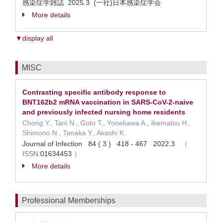
感染症学雑誌 2025.3 (一社)日本感染症学会
More details
▼display all
MISC
Contrasting specific antibody response to
BNT162b2 mRNA vaccination in SARS-CoV-2-naive
and previously infected nursing home residents
Chong Y., Tani N., Goto T., Yonekawa A., Ikematsu H.,
Shimono N., Tanaka Y., Akashi K.
Journal of Infection 84 ( 3 ) 418 - 467 2022.3
（
ISSN:
01634453
）
More details
Professional Memberships