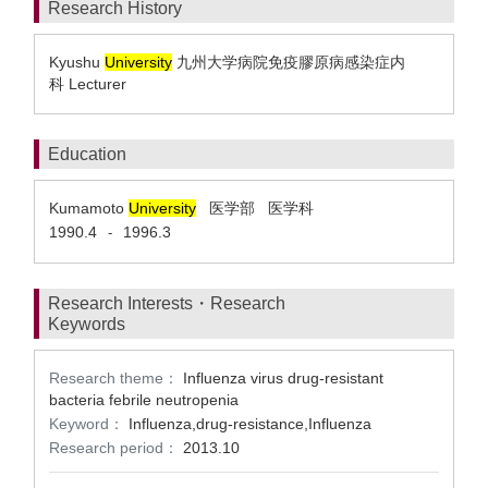
Research History
Kyushu
University
九州大学病院免疫膠原病感染症内
科 Lecturer
Education
Kumamoto
University
医学部 医学科
1990.4
1996.3
-
Research Interests・Research
Keywords
Research theme：
Influenza virus drug-resistant
bacteria febrile neutropenia
Keyword：
Influenza,drug-resistance,Influenza
Research period：
2013.10