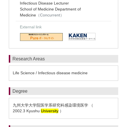
Infectious Disease Lecturer
School of Medicine Department of
Medicine
（Concurrent）
External link
Research Areas
Life Science / Infectious disease medicine
Degree
九州大学大学院医学系研究科感染環境医学 （
2002.3 Kyushu
University
）