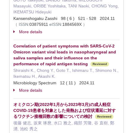
GOTO Takeyuki, BANDO Takuma, MIZUGUCHI
Masayuki, ORIBE Yoshitaka, TANI Naoki, CHONG Yong,
IKEMATSU Hideyuki
Kansenshogaku Zasshi 98 ( 6 ) 521 - 528 2024.11
（
ISSN:
03875911
eISSN:
1884569X
）
More details
Correlation of patient symptoms with SARS-CoV-2
Omicron variant viral loads in nasopharyngeal and
saliva samples and their influence on the
performance of rapid antigen testing
Reviewed
Shiraishi K., Chong Y., Goto T., Ishimaru T., Shimono N.,
Ikematsu H., Akashi K.
Microbiology Spectrum 12 ( 11 ) 2024.11
More details
オミクロン期(2022年1月から2023年3月)の成人軽症
COVID-19患者を対象とした発熱および症状遷延に対す
るワクチン接種回数の影響についての検討
Reviewed
後藤 健志, 坂東 琢麿, 水口 雅之, 織部 芳隆, 谷 直樹, 鄭
湧, 池松 秀之