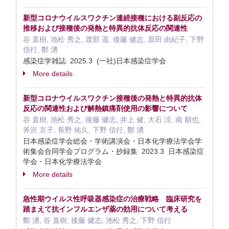
新型コロナウイルスワクチン連続接種における副反応の
推移および接種後の発熱と特異的抗体反応の関連性
谷 直樹, 池松 秀之, 渡部 遥, 後藤 健志, 原田 由紀子, 下野
信行, 鄭 湧
感染症学雑誌 2025.3 (一社)日本感染症学会
More details
新型コロナウイルスワクチン接種後の発熱と特異的抗体
反応の関連性および解熱鎮痛剤使用の影響について
谷 直樹, 池松 秀之, 後藤 健志, 井上 健, 大石 涼, 南 順也,
斧沢 京子, 長野 祐久, 下野 信行, 鄭 湧
日本感染症学会総会・学術講演会・日本化学療法学会学
術集会合同学会プログラム・抄録集 2023.3 日本感染症
学会・日本化学療法学会
More details
急性期ウイルス性呼吸器感染症の治療戦略 臨床研究を
踏まえて抗インフルエンザ薬の効用について考える
鄭 湧, 谷 直樹, 後藤 健志, 池松 秀之, 下野 信行