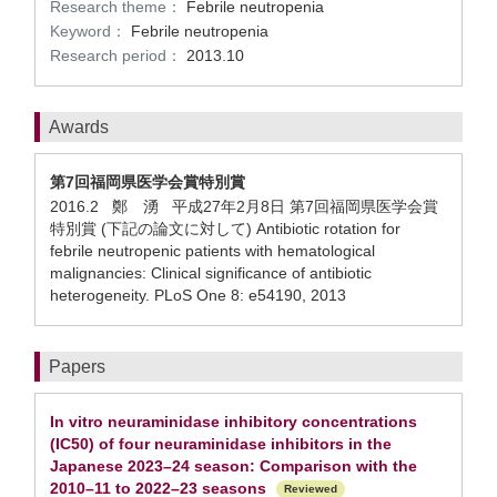
Research theme：
Febrile neutropenia
Keyword：
Febrile neutropenia
Research period：
2013.10
Awards
第7回福岡県医学会賞特別賞
2016.2 鄭 湧 平成27年2月8日 第7回福岡県医学会賞
特別賞 (下記の論文に対して) Antibiotic rotation for
febrile neutropenic patients with hematological
malignancies: Clinical significance of antibiotic
heterogeneity. PLoS One 8: e54190, 2013
Papers
In vitro neuraminidase inhibitory concentrations
(IC50) of four neuraminidase inhibitors in the
Japanese 2023–24 season: Comparison with the
2010–11 to 2022–23 seasons
Reviewed