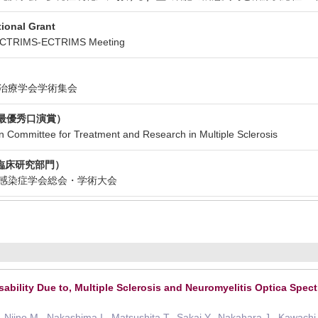
ional Grant
ACTRIMS-ECTRIMS Meeting
神経治療学会学術集会
ard（最優秀口演賞）
ommittee for Treatment and Research in Multiple Sclerosis
臨床研究部門）
神経感染症学会総会・学術大会
sability Due to, Multiple Sclerosis and Neuromyelitis Optica Spec
Niino M., Nakashima I., Matsushita T., Sakai Y., Nakahara J., Kawachi 