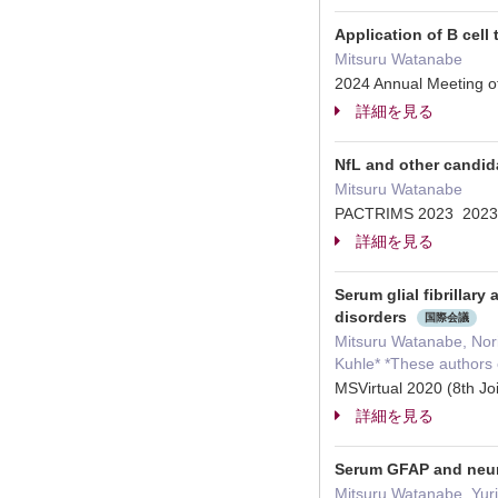
Application of B cel
Mitsuru Watanabe
2024 Annual Meeting 
詳細を見る
NfL and other candi
Mitsuru Watanabe
PACTRIMS 2023 20
詳細を見る
Serum glial fibrillar
disorders
国際会議
Mitsuru Watanabe, Nori
Kuhle* *These authors 
MSVirtual 2020 (8th
詳細を見る
Serum GFAP and neuro
Mitsuru Watanabe, Yuri