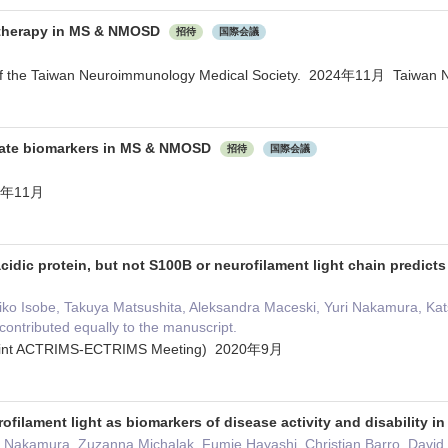
l therapy in MS & NMOSD
招待
国際会議
of the Taiwan Neuroimmunology Medical Society. 2024年11月 Taiwan N
date biomarkers in MS & NMOSD
招待
国際会議
23年11月
y acidic protein, but not S100B or neurofilament light chain predict
ko Isobe, Takuya Matsushita, Aleksandra Maceski, Yuri Nakamura, Katsu
contributed equally to the manuscript.
 Joint ACTRIMS-ECTRIMS Meeting) 2020年9月
filament light as biomarkers of disease activity and disability
 Nakamura, Zuzanna Michalak, Fumie Hayashi, Christian Barro, David 