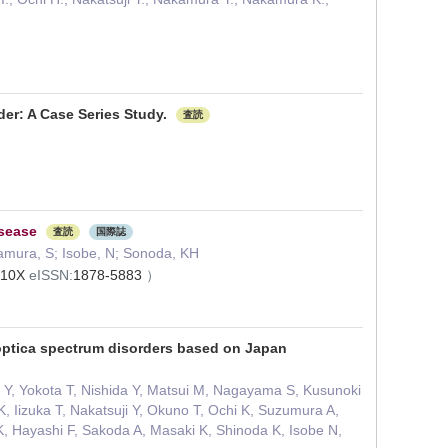
der: A Case Series Study.
査読
isease
査読
国際誌
amura, S; Isobe, N; Sonoda, KH
510X
eISSN:
1878-5883
）
 optica spectrum disorders based on Japan
Y, Yokota T, Nishida Y, Matsui M, Nagayama S, Kusunoki
 Iizuka T, Nakatsuji Y, Okuno T, Ochi K, Suzumura A,
K, Hayashi F, Sakoda A, Masaki K, Shinoda K, Isobe N,