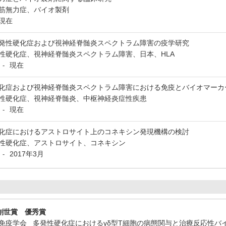
筋無力症、バイオ製剤
現在
発性硬化症および視神経脊髄炎スペクトラム障害の疫学研究
性硬化症、視神経脊髄炎スペクトラム障害、日本、HLA
現在
-
化症および視神経脊髄炎スペクトラム障害における免疫とバイオマーカ
性硬化症、視神経脊髄炎、中枢神経炎症性疾患
現在
-
化症におけるアストロサイト上のコネキシン発現機構の検討
性硬化症、アストロサイト、コネキシン
2017年3月
-
創世賞 優秀賞
神経免疫学会 多発性硬化症におけるγδ型T細胞の病態関与と治療反応性