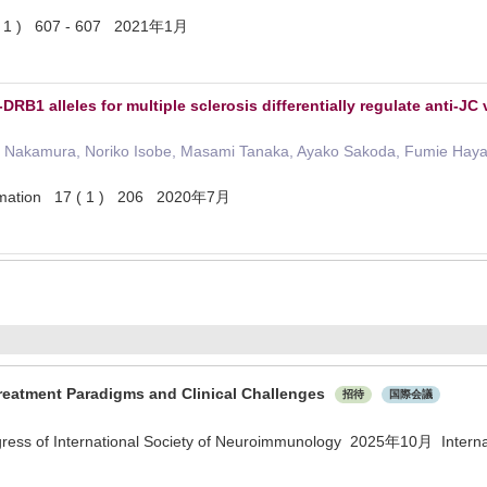
1 ( 1 ) 607 - 607 2021年1月
RB1 alleles for multiple sclerosis differentially regulate anti-JC
i Nakamura, Noriko Isobe, Masami Tanaka, Ayako Sakoda, Fumie Hayas
ammation 17 ( 1 ) 206 2020年7月
reatment Paradigms and Clinical Challenges
招待
国際会議
ngress of International Society of Neuroimmunology 2025年10月 Interna