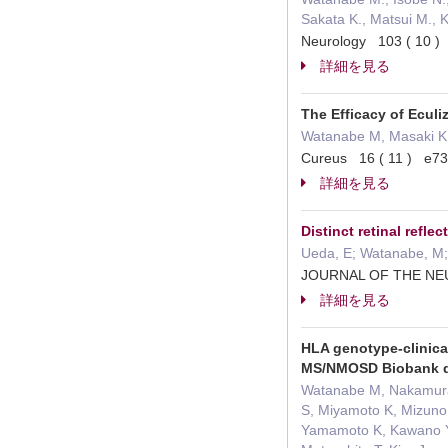
Sakata K., Matsui M., K
Neurology 103 ( 1
詳細を見る
The Efficacy of Ecul
Watanabe M, Masaki K,
Cureus 16 ( 11 ) 
詳細を見る
Distinct retinal refl
Ueda, E; Watanabe, M;
JOURNAL OF THE N
詳細を見る
HLA genotype-clinica
MS/NMOSD Biobank 
Watanabe M, Nakamura 
S, Miyamoto K, Mizuno 
Yamamoto K, Kawano Y, 