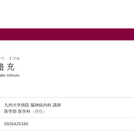
ナベ ミツル
邉 充
abe mitsuru
九州大学病院 脳神経内科 講師
医学部 医学科
（併任）
0926425340