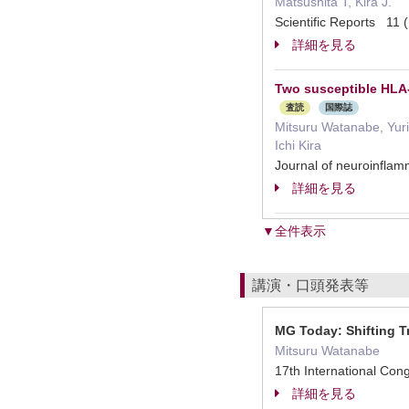
Matsushita T, Kira J.
Scientific Reports 1
詳細を見る
Two susceptible HLA-D
査読
国際誌
Mitsuru Watanabe, Yur
Ichi Kira
Journal of neuroinfl
詳細を見る
▼全件表示
講演・口頭発表等
MG Today: Shifting T
Mitsuru Watanabe
17th International Co
詳細を見る