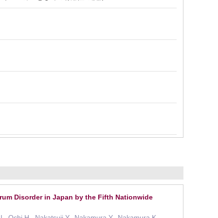
trum Disorder in Japan by the Fifth Nationwide
I., Ochi H., Nakatsuji Y., Nakamura Y., Nakamura K.,