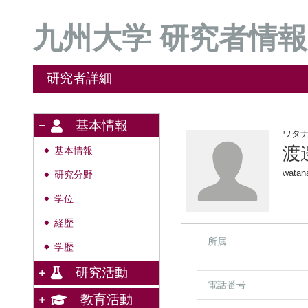
九州大学 研究者情報
研究者詳細
基本情報
ワタ
渡
基本情報
◆
watan
研究分野
◆
学位
◆
経歴
◆
所属
学歴
◆
研究活動
電話番号
教育活動