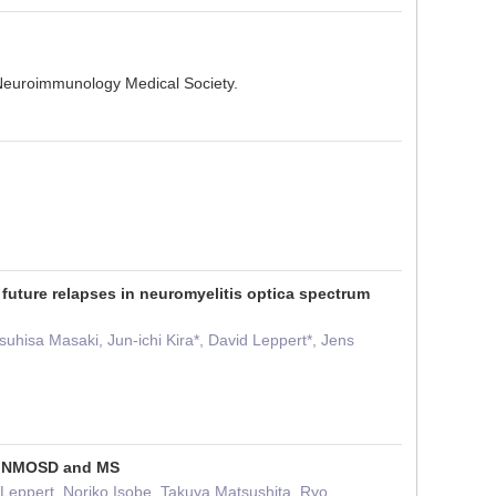
euroimmunology Medical Society.
s future relapses in neuromyelitis optica spectrum
hisa Masaki, Jun-ichi Kira*, David Leppert*, Jens
 in NMOSD and MS
Leppert, Noriko Isobe, Takuya Matsushita, Ryo