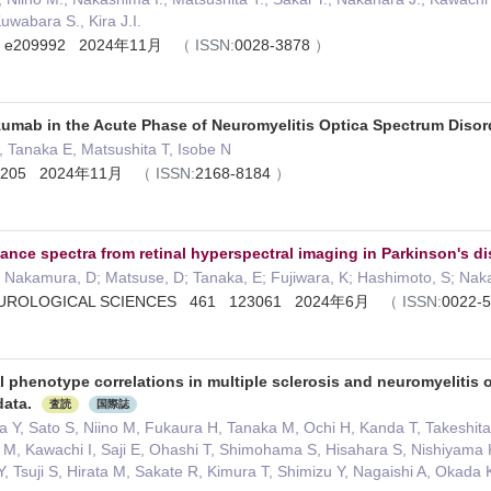
uwabara S., Kira J.I.
0 ) e209992 2024年11月
（
ISSN:
0028-3878
）
izumab in the Acute Phase of Neuromyelitis Optica Spectrum Disor
 Tanaka E, Matsushita T, Isobe N
e73205 2024年11月
（
ISSN:
2168-8184
）
ectance spectra from retinal hyperspectral imaging in Parkinson's d
 Nakamura, D; Matsuse, D; Tanaka, E; Fujiwara, K; Hashimoto, S; Nak
EUROLOGICAL SCIENCES 461 123061 2024年6月
（
ISSN:
0022-
l phenotype correlations in multiple sclerosis and neuromyelitis
data.
査読
国際誌
Y, Sato S, Niino M, Fukaura H, Tanaka M, Ochi H, Kanda T, Takeshita 
M, Kawachi I, Saji E, Ohashi T, Shimohama S, Hisahara S, Nishiyama K,
Tsuji S, Hirata M, Sakate R, Kimura T, Shimizu Y, Nagaishi A, Okada 