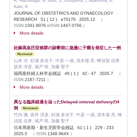
R; Hachisuga, N; Kido, S; Onoyama, I; Asanoma, K;
Kato, K
JOURNAL OF OBSTETRICS AND GYNAECOLOGY
RESEARCH 51 ( 12 ) e70170 2025.12
（
ISSN:
1341-8076
eISSN:
1447-0756
）
More details
妊娠高血圧症候群の診断前に急激に子癇を発症した一例
Reviewed
山本 洋, 杉浦 多佳子, 中原 一成, 清木場 亮, 蜂須賀 信孝,
坂井 淳彦, 城戸 咲, 加藤 聖子
福岡産科婦人科学会雑誌 49 ( 1 ) 42 - 47 2025.7
（
ISSN:
2187-7211
）
More details
異なる臨床経過を辿ったDelayed-interval deliveryの4
例
Reviewed
竹内 優, 坂井 淳彦, 杉浦 多佳子, 中原 一成, 清木場 亮, 蜂
須賀 信孝, 城戸 咲, 加藤 聖子
日本周産期・新生児医学会雑誌 61 ( 1 ) 229 - 233
2025.5
（
ISSN:
1348-964X
）