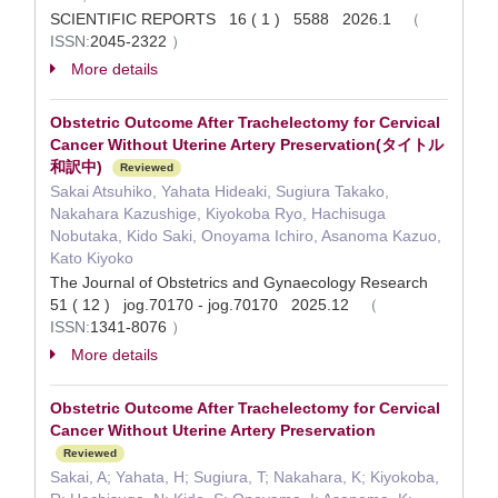
SCIENTIFIC REPORTS 16 ( 1 ) 5588 2026.1
（
ISSN:
2045-2322
）
More details
Obstetric Outcome After Trachelectomy for Cervical
Cancer Without Uterine Artery Preservation(タイトル
和訳中)
Reviewed
Sakai Atsuhiko, Yahata Hideaki, Sugiura Takako,
Nakahara Kazushige, Kiyokoba Ryo, Hachisuga
Nobutaka, Kido Saki, Onoyama Ichiro, Asanoma Kazuo,
Kato Kiyoko
The Journal of Obstetrics and Gynaecology Research
51 ( 12 ) jog.70170 - jog.70170 2025.12
（
ISSN:
1341-8076
）
More details
Obstetric Outcome After Trachelectomy for Cervical
Cancer Without Uterine Artery Preservation
Reviewed
Sakai, A; Yahata, H; Sugiura, T; Nakahara, K; Kiyokoba,