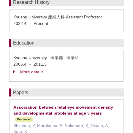
Research History
Kyushu University 産婦人科 Assistant Professor
2022.4
Present
-
Education
Kyushu University 医学部 医学科
2005.4
2011.3
-
More details
Papers
Association between fetal eye movement density
and developmental problems at age 3 years
Reviewed
Shimada, Y; Morokuma, S; Nakahara, K; Okuno, A;
Kato, K