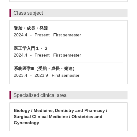
Class subject
受胎・成長・発達
2024.4
Present
First semester
-
医工学入門１・２
2024.4
Present
First semester
-
系統医学Ⅲ（受胎・成長・発達）
2023.4
2023.9
First semester
-
Specialized clinical area
Biology / Medicine, Dentistry and Pharmacy /
Surgical Clinical Medicine / Obstetrics and
Gynecology