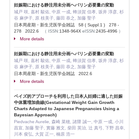
妊娠期における静注用未分画ヘパリン必要量の変動
城戸 咲, 嘉村 駿佑, 中原 一成, 蜂須賀 信孝, 坂井 淳彦, 杉
谷 麻伊子, 原 枝美子, 藤田 恭之, 加藤 聖子
日本周産期・新生児医学会雑誌 58 ( Suppl.1 ) 278 -
278 2022.6
（
ISSN:
1348-964X
eISSN:
2435-4996
）
More details
妊娠期における静注用未分画ヘパリン必要量の変動
城戸 咲, 嘉村 駿佑, 中原 一成, 蜂須賀 信孝, 坂井 淳彦, 杉
谷 麻伊子, 原 枝美子, 藤田 恭之, 加藤 聖子
日本周産期・新生児医学会雑誌 2022.6
More details
ベイズ的アプローチを利用した日本人妊婦に適した妊娠
中体重増加曲線(Gestational Weight Gain Growth
Charts Adapted to Japanese Pregnancies Using a
Bayesian Approach)
Piedvache Aurelie, 森崎 菜穂, 諸隈 誠一, 中原 一成, 小川
昌宣, 加藤 聖子, 實藤 雅文, 柴田 英治, 辻 真弓, 下野 昌幸,
川本 俊弘, 大賀 正一, 楠原 浩一