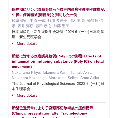
胎児期にリンパ管腫を疑った腹腔内多房性嚢胞性腫瘤が,
生後に停留精巣(卵精巣)と判明した一例
松崎 聖司, 中原 一成, 杉浦 多佳子, 清木場 亮, 蜂須賀 信
孝, 坂井 淳彦, 藤田 恭之, 加藤 聖子
日本周産期・新生児医学会雑誌 2024.6 (一社)日本周産
期・新生児医学会
More details
胎動に対する炎症誘発物質(Poly IC)の影響(Effects of
inflammation-inducing substance (Poly IC) on fetal
movement)
Nakahama Kikyo, Takemura Karin, Tamaki Akira,
Nakahara Kazushige, Morokuma Seiichi, Arata Akiko
The Journal of Physiological Sciences 2023.5 (一社)日
本生理学会
More details
胎盤位置異常により子宮頸部切除術後の症例提示
(Clinical presentation after Trachelectomy