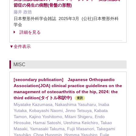
節症の発生の病態(骨盤の形態)
藤井 政徳
日本整形外科学会雑誌 2025年3月 (公社)日本整形外科
学会
詳細を見る
▼全件表示
MISC
[secondary publication] Japanese Orthopaedic
Association(JOA) clinical practice guidelines on the
management of osteoarthritis of the hip, 2024: the
third edition(タイトル和訳中)
査読
Miyatake Kazumasa, Nakashima Yasuharu, Inaba
Yutaka, Kobayashi Naomi, Jinno Tetsuya, Kabata
Tamon, Kajino Yoshitomo, Mitani Shigeru, Endo
Hirosuke, Hamai Satoshi, Ueshima Keiichiro, Takao
Masaki, Yamasaki Takuma, Fujii Masanori, Takegami
Yasuhiko, Choe Hyonmin, Homma Yasuhiro, Fujie