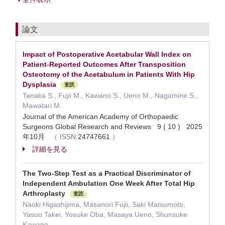
論文
Impact of Postoperative Acetabular Wall Index on
Patient-Reported Outcomes After Transposition
Osteotomy of the Acetabulum in Patients With Hip
Dysplasia
査読
Tanaka S., Fujii M., Kawano S., Ueno M., Nagamine S.,
Mawatari M.
Journal of the American Academy of Orthopaedic
Surgeons Global Research and Reviews 9 ( 10 ) 2025
年10月
（
ISSN:
24747661
）
詳細を見る
The Two-Step Test as a Practical Discriminator of
Independent Ambulation One Week After Total Hip
Arthroplasty
査読
Naoki Higashijima, Masanori Fujii, Saki Matsumoto,
Yasuo Takei, Yosuke Oba, Masaya Ueno, Shunsuke
Kawano