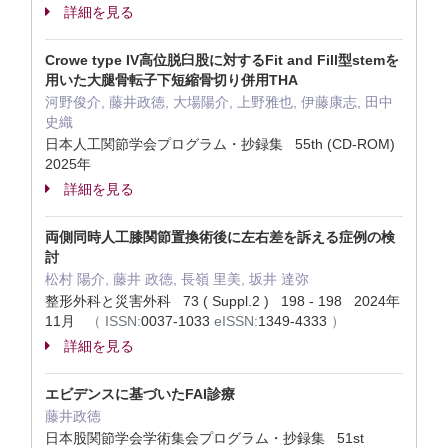
詳細を見る
Crowe type IV高位脱臼股に対するFit and Fill型stemを
用いた大腿骨転子下短縮骨切り併用THA
河野俊介, 藤井政徳, 大場陽介, 上野雅也, 伊藤康志, 田中
史織
日本人工関節学会プログラム・抄録集 55th (CD-ROM)
2025年
詳細を見る
両側同時人工膝関節置換術後に左右差を訴える症例の検
討
松村 陽介, 藤井 政徳, 長嶺 里美, 坂井 達弥
整形外科と災害外科 73 ( Suppl.2 ) 198 - 198 2024年
11月
（
ISSN:
0037-1033
eISSN:
1349-4333
）
詳細を見る
エビデンスに基づいたFAI診療
藤井政徳
日本股関節学会学術集会プログラム・抄録集 51st