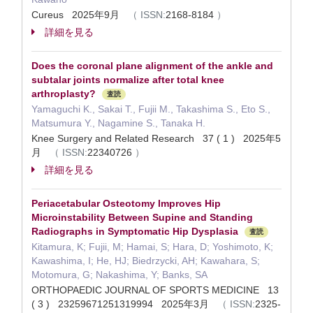
Cureus 2025年9月
（
ISSN:
2168-8184
）
詳細を見る
Does the coronal plane alignment of the ankle and
subtalar joints normalize after total knee
arthroplasty?
査読
Yamaguchi K., Sakai T., Fujii M., Takashima S., Eto S.,
Matsumura Y., Nagamine S., Tanaka H.
Knee Surgery and Related Research 37 ( 1 ) 2025年5
月
（
ISSN:
22340726
）
詳細を見る
Periacetabular Osteotomy Improves Hip
Microinstability Between Supine and Standing
Radiographs in Symptomatic Hip Dysplasia
査読
Kitamura, K; Fujii, M; Hamai, S; Hara, D; Yoshimoto, K;
Kawashima, I; He, HJ; Biedrzycki, AH; Kawahara, S;
Motomura, G; Nakashima, Y; Banks, SA
ORTHOPAEDIC JOURNAL OF SPORTS MEDICINE 13
( 3 ) 23259671251319994 2025年3月
（
ISSN:
2325-