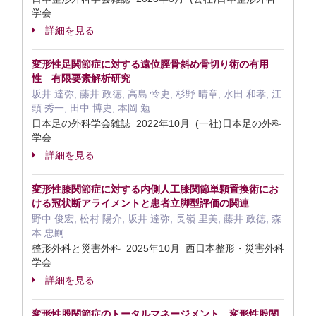
学会
詳細を見る
変形性足関節症に対する遠位脛骨斜め骨切り術の有用
性 有限要素解析研究
坂井 達弥, 藤井 政徳, 高島 怜史, 杉野 晴章, 水田 和孝, 江
頭 秀一, 田中 博史, 本岡 勉
日本足の外科学会雑誌 2022年10月 (一社)日本足の外科
学会
詳細を見る
変形性膝関節症に対する内側人工膝関節単顆置換術にお
ける冠状断アライメントと患者立脚型評価の関連
野中 俊宏, 松村 陽介, 坂井 達弥, 長嶺 里美, 藤井 政徳, 森
本 忠嗣
整形外科と災害外科 2025年10月 西日本整形・災害外科
学会
詳細を見る
変形性股関節症のトータルマネージメント 変形性股関