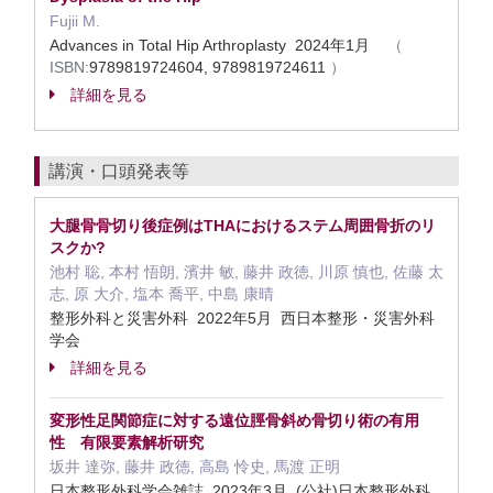
Fujii M.
Advances in Total Hip Arthroplasty 2024年1月
（
ISBN:
9789819724604, 9789819724611
）
詳細を見る
講演・口頭発表等
大腿骨骨切り後症例はTHAにおけるステム周囲骨折のリ
スクか?
池村 聡, 本村 悟朗, 濱井 敏, 藤井 政徳, 川原 慎也, 佐藤 太
志, 原 大介, 塩本 喬平, 中島 康晴
整形外科と災害外科 2022年5月 西日本整形・災害外科
学会
詳細を見る
変形性足関節症に対する遠位脛骨斜め骨切り術の有用
性 有限要素解析研究
坂井 達弥, 藤井 政徳, 高島 怜史, 馬渡 正明
日本整形外科学会雑誌 2023年3月 (公社)日本整形外科