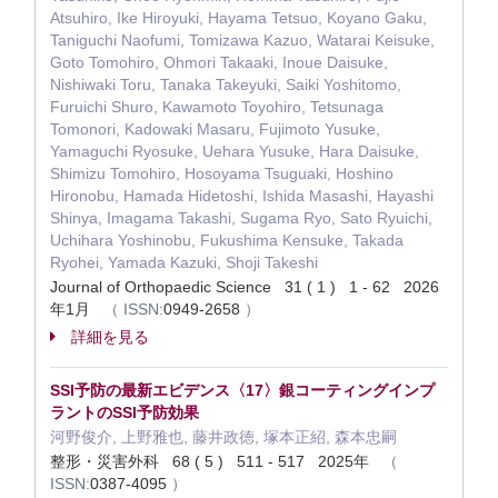
Atsuhiro, Ike Hiroyuki, Hayama Tetsuo, Koyano Gaku,
Taniguchi Naofumi, Tomizawa Kazuo, Watarai Keisuke,
Goto Tomohiro, Ohmori Takaaki, Inoue Daisuke,
Nishiwaki Toru, Tanaka Takeyuki, Saiki Yoshitomo,
Furuichi Shuro, Kawamoto Toyohiro, Tetsunaga
Tomonori, Kadowaki Masaru, Fujimoto Yusuke,
Yamaguchi Ryosuke, Uehara Yusuke, Hara Daisuke,
Shimizu Tomohiro, Hosoyama Tsuguaki, Hoshino
Hironobu, Hamada Hidetoshi, Ishida Masashi, Hayashi
Shinya, Imagama Takashi, Sugama Ryo, Sato Ryuichi,
Uchihara Yoshinobu, Fukushima Kensuke, Takada
Ryohei, Yamada Kazuki, Shoji Takeshi
Journal of Orthopaedic Science 31 ( 1 ) 1 - 62 2026
年1月
（
ISSN:
0949-2658
）
詳細を見る
SSI予防の最新エビデンス〈17〉銀コーティングインプ
ラントのSSI予防効果
河野俊介, 上野雅也, 藤井政徳, 塚本正紹, 森本忠嗣
整形・災害外科 68 ( 5 ) 511 - 517 2025年
（
ISSN:
0387-4095
）