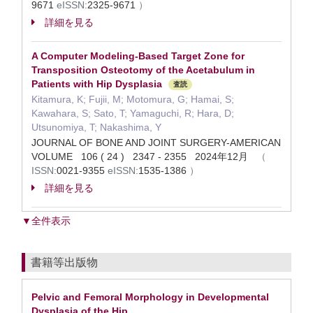
9671
eISSN:
2325-9671
）
詳細を見る
A Computer Modeling-Based Target Zone for
Transposition Osteotomy of the Acetabulum in
Patients with Hip Dysplasia
査読
Kitamura, K; Fujii, M; Motomura, G; Hamai, S;
Kawahara, S; Sato, T; Yamaguchi, R; Hara, D;
Utsunomiya, T; Nakashima, Y
JOURNAL OF BONE AND JOINT SURGERY-AMERICAN
VOLUME 106 ( 24 ) 2347 - 2355 2024年12月
（
ISSN:
0021-9355
eISSN:
1535-1386
）
詳細を見る
▼全件表示
書籍等出版物
Pelvic and Femoral Morphology in Developmental
Dysplasia of the Hip