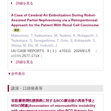
詳細を見る
A Case of Cerebral Air Embolization During Robot-
Assisted Partial Nephrectomy via a Retroperitoneal
Approach for the Patient With Renal Cell Carcinoma
査読
Matsumoto, T; Kaitsumaru, M; Tsukino, K; Mutaguchi, J;
Tsukahara, S; Tanegashima, T; Goto, S; Kobayashi, S;
Shiota, M; Eto, M; Inokuchi, J
IJU CASE REPORTS 9 ( 1 ) e70111 2026年1月
（
eISSN:
2577-171X
）
詳細を見る
▼全件表示
講演・口頭発表等
非筋層浸潤性膀胱癌に対するBCG療法後の再発予後と
MSIの関連(Association of microsatellite instability
with recurrence prognosis after BCG therapy for