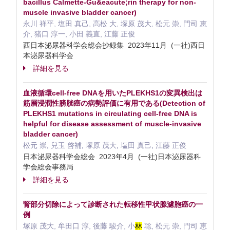
bacillus Calmette-Gu&eacute;rin therapy for non-
muscle invasive bladder cancer)
永川 祥平, 塩田 真己, 高松 大, 塚原 茂大, 松元 崇, 門司 恵
介, 猪口 淳一, 小田 義直, 江藤 正俊
西日本泌尿器科学会総会抄録集 2023年11月 (一社)西日
本泌尿器科学会
詳細を見る
血液循環cell-free DNAを用いたPLEKHS1の変異検出は
筋層浸潤性膀胱癌の病勢評価に有用である(Detection of
PLEKHS1 mutations in circulating cell-free DNA is
helpful for disease assessment of muscle-invasive
bladder cancer)
松元 崇, 兒玉 啓補, 塚原 茂大, 塩田 真己, 江藤 正俊
日本泌尿器科学会総会 2023年4月 (一社)日本泌尿器科
学会総会事務局
詳細を見る
腎部分切除によって診断された転移性甲状腺濾胞癌の一
例
塚原 茂大, 牟田口 淳, 後藤 駿介, 小
林
聡, 松元 崇, 門司 恵