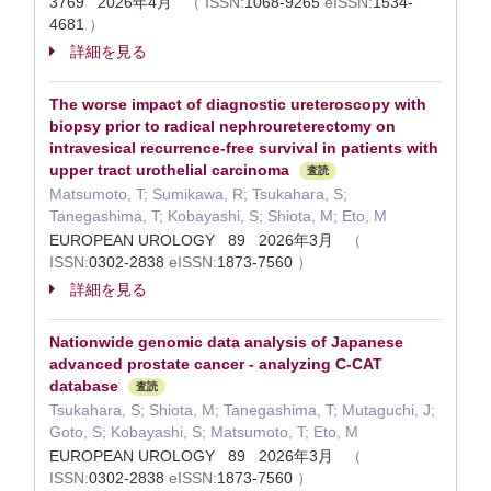
3769 2026年4月
（
ISSN:
1068-9265
eISSN:
1534-
4681
）
詳細を見る
The worse impact of diagnostic ureteroscopy with
biopsy prior to radical nephroureterectomy on
intravesical recurrence-free survival in patients with
upper tract urothelial carcinoma
査読
Matsumoto, T; Sumikawa, R; Tsukahara, S;
Tanegashima, T; Kobayashi, S; Shiota, M; Eto, M
EUROPEAN UROLOGY 89 2026年3月
（
ISSN:
0302-2838
eISSN:
1873-7560
）
詳細を見る
Nationwide genomic data analysis of Japanese
advanced prostate cancer - analyzing C-CAT
database
査読
Tsukahara, S; Shiota, M; Tanegashima, T; Mutaguchi, J;
Goto, S; Kobayashi, S; Matsumoto, T; Eto, M
EUROPEAN UROLOGY 89 2026年3月
（
ISSN:
0302-2838
eISSN:
1873-7560
）