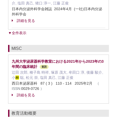
介, 塩田 真己, 猪口 淳一, 江藤 正俊
日本内分泌外科学会雑誌 2024年4月 (一社)日本内分泌
外科学会
詳細を見る
▼全件表示
MISC
九州大学泌尿器科学教室における2021年から2023年の3
年間の臨床統計
査読
辻田 次郎, 種子島 時祥, 塚原 茂大, 牟田口 淳, 後藤 駿介,
小
林
聡, 松元 崇, 塩田 真己, 江藤 正俊
西日本泌尿器科 87 ( 3 ) 110 - 114 2025年2月
（
ISSN:
0029-0726
）
詳細を見る
教育活動概要