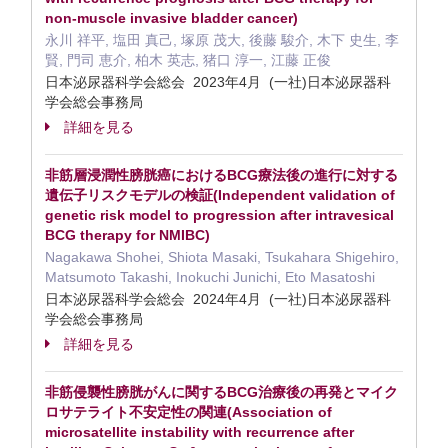
non-muscle invasive bladder cancer)
永川 祥平, 塩田 真己, 塚原 茂大, 後藤 駿介, 木下 史生, 李
賢, 門司 恵介, 柏木 英志, 猪口 淳一, 江藤 正俊
日本泌尿器科学会総会 2023年4月 (一社)日本泌尿器科
学会総会事務局
詳細を見る
非筋層浸潤性膀胱癌におけるBCG療法後の進行に対する
遺伝子リスクモデルの検証(Independent validation of
genetic risk model to progression after intravesical
BCG therapy for NMIBC)
Nagakawa Shohei, Shiota Masaki, Tsukahara Shigehiro,
Matsumoto Takashi, Inokuchi Junichi, Eto Masatoshi
日本泌尿器科学会総会 2024年4月 (一社)日本泌尿器科
学会総会事務局
詳細を見る
非筋侵襲性膀胱がんに関するBCG治療後の再発とマイク
ロサテライト不安定性の関連(Association of
microsatellite instability with recurrence after