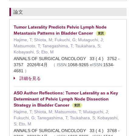
論文
Tumor Laterality Predicts Pelvic Lymph Node
Metastasis Patterns in Bladder Cancer
査読
Hajime, T; Shiota, M; Fukuchi, G; Mutaguchi, J;
Matsumoto, T; Tanegashima, T; Tsukahara, S;
Kobayashi, S; Eto, M
ANNALS OF SURGICAL ONCOLOGY 33 ( 4 ) 3752 -
3757 2026年4月
（
ISSN:
1068-9265
eISSN:
1534-
4681
）
詳細を見る
ASO Author Reflections: Tumor Laterality as a Key
Determinant of Pelvic Lymph Node Dissection
Strategy in Bladder Cancer
査読
Hajime, T; Shiota, M; Matsumoto, T; Mutaguchi, J;
Fukuchi, G; Tanegashima, T; Tsukahara, S; Kobayashi,
S; Eto, M
ANNALS OF SURGICAL ONCOLOGY 33 ( 4 ) 3768 -