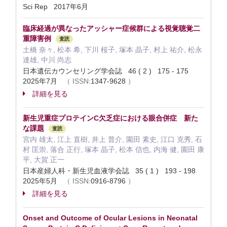
Sci Rep 2017年6月
臨床経過が異なったアッシャー症候群による視覚聴覚二
重障害例
査読
土橋 奈々, 松本 希, 下川 桜子, 塚本 晶子, 村上 祐介, 松永
達雄, 中川 尚志
日本遺伝カウンセリング学会誌 46 ( 2 ) 175 - 175
2025年7月
（
ISSN:
1347-9628
）
詳細を見る
新生児重症プロテインC欠乏症における眼合併症 新た
な課題
査読
宮内 雄太, 江上 直樹, 井上 普介, 園田 素史, 江口 克秀, 石
村 匡崇, 落合 正行, 塚本 晶子, 松本 信也, 内海 健, 園田 康
平, 大賀 正一
日本産婦人科・新生児血液学会誌 35 ( 1 ) 193 - 198
2025年5月
（
ISSN:
0916-8796
）
詳細を見る
Onset and Outcome of Ocular Lesions in Neonatal