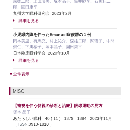
森雄二郎、上田瑛美、塚本晶子、筒井紗季、石川桂二
郎、園田康平
九州大学眼科研究会 2023年2月
詳細を見る
小児緑内障を伴ったEmanuel症候群の１例
岡本美里、有馬充、村上祐介、森雄二郎、関瑛子、中間
崇仁、下川桜子、塚本晶子、園田康平
日本臨床眼科学会 2020年10月
詳細を見る
▼全件表示
MISC
【複視を伴う斜視の診断と治療】眼球運動の見方
塚本 晶子
あたらしい眼科 40 ( 11 ) 1379 - 1384 2023年11月
（
ISSN:
0910-1810
）