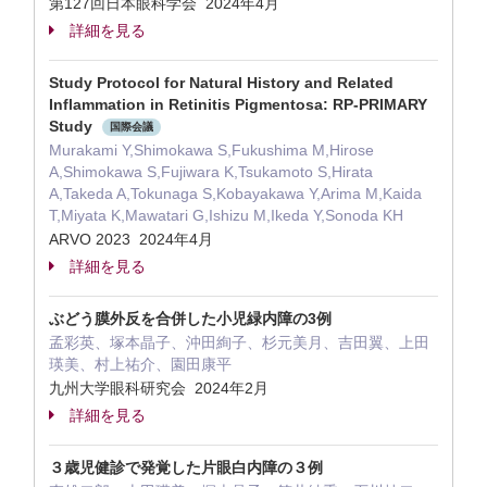
第127回日本眼科学会 2024年4月
詳細を見る
Study Protocol for Natural History and Related
Inflammation in Retinitis Pigmentosa: RP-PRIMARY
Study
国際会議
Murakami Y,Shimokawa S,Fukushima M,Hirose
A,Shimokawa S,Fujiwara K,Tsukamoto S,Hirata
A,Takeda A,Tokunaga S,Kobayakawa Y,Arima M,Kaida
T,Miyata K,Mawatari G,Ishizu M,Ikeda Y,Sonoda KH
ARVO 2023 2024年4月
詳細を見る
ぶどう膜外反を合併した小児緑内障の3例
孟彩英、塚本晶子、沖田絢子、杉元美月、吉田翼、上田
瑛美、村上祐介、園田康平
九州大学眼科研究会 2024年2月
詳細を見る
３歳児健診で発覚した片眼白内障の３例