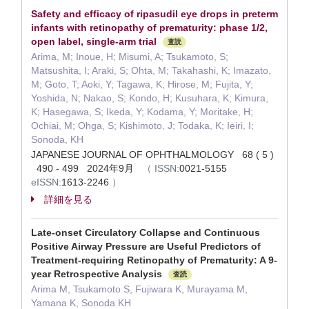
Safety and efficacy of ripasudil eye drops in preterm
infants with retinopathy of prematurity: phase 1/2,
open label, single-arm trial
査読
Arima, M; Inoue, H; Misumi, A; Tsukamoto, S;
Matsushita, I; Araki, S; Ohta, M; Takahashi, K; Imazato,
M; Goto, T; Aoki, Y; Tagawa, K; Hirose, M; Fujita, Y;
Yoshida, N; Nakao, S; Kondo, H; Kusuhara, K; Kimura,
K; Hasegawa, S; Ikeda, Y; Kodama, Y; Moritake, H;
Ochiai, M; Ohga, S; Kishimoto, J; Todaka, K; Ieiri, I;
Sonoda, KH
JAPANESE JOURNAL OF OPHTHALMOLOGY 68 ( 5 )
490 - 499 2024年9月
（
ISSN:
0021-5155
eISSN:
1613-2246
）
詳細を見る
Late-onset Circulatory Collapse and Continuous
Positive Airway Pressure are Useful Predictors of
Treatment-requiring Retinopathy of Prematurity: A 9-
year Retrospective Analysis
査読
Arima M, Tsukamoto S, Fujiwara K, Murayama M,
Yamana K, Sonoda KH