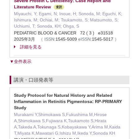
Severe Protein C Deficiency: Case Report and
Literature Review
査読
Miyauchi, Y; Egami, N; Inoue, H; Sonoda, M; Eguchi, K;
Ishimura, M; Ochiai, M; Tsukamoto, S; Matsumoto, S;
Uchiumi, T; Sonoda, KH; Ohga, S
PEDIATRIC BLOOD & CANCER 72 ( 3 ) e31518
2025年3月
（
ISSN:
1545-5009
eISSN:
1545-5017
）
詳細を見る
▼全件表示
講演・口頭発表等
Study Protocol for Natural History and Related
Inflammation in Retinitis Pigmentosa: RP-PRIMARY
Study
Murakami Y,Shimokawa S,Fukushima M,Hirose
A,Shimokawa S,Fujiwara K,Tsukamoto S,Hirata
A,Takeda A,Tokunaga S,Kobayakawa Y,Arima M,Kaida
T,Miyata K,Mawatari G,Ishizu M,Ikeda Y,Sonoda KH