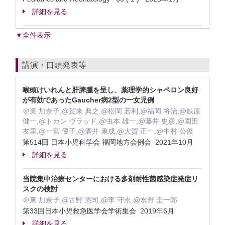
詳細を見る
▼全件表示
講演・口頭発表等
喉頭けいれんと肝脾腫を呈し、薬理学的シャペロン良好
が有効であったGaucher病2型の一女児例
＠東 加奈子,@賀来 典之,@松岡 若利,@福岡 将治,@鉄原
健一,@トカン ヴラッド,@虫本 雄一,@藤井 史彦,@園田
友里,@一宮 優子,@酒井 康成,@大賀 正一,@中村 公俊
第514回 日本小児科学会 福岡地方会例会 2021年10月
詳細を見る
当院集中治療センターにおける多剤耐性菌感染症発症リ
スクの検討
＠東 加奈子,@古野 憲司,@李 守永,@水野 圭一郎
第33回日本小児救急医学会学術集会 2019年6月
詳細を見る