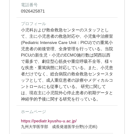
電話番号
0926425871
プロフィール
小児科および救命救急センターのスタッフとし
て、主に小児患者の救急対応や、小児集中治療室
(Pediatric Intensive Care Unit：PICU)での重篤小
児患者の術後管理、全身管理を行っている。当院
PICUの新生児・小児のECMO施行数は関西以西
で最多で、劇症型心筋炎や重症呼吸不全等、様々
な疾患・重篤病態に対応している。また、小児患
者だけでなく、総合病院の救命救急センタースタ
ッフとして、成人重症患者の診療やメディカルコ
ントロールにも従事している。 研究に関して
は、現在主に小児院外心停止患者の初期データと
神経学的予後に関する研究を行っている。
ホームページ
https://pediatr.kyushu-u.ac.jp/
九州大学医学部 成長発達医学分野(小児科)