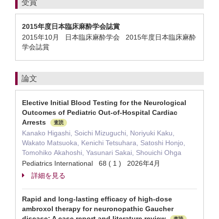
受賞
2015年度日本臨床麻酔学会誌賞
2015年10月 日本臨床麻酔学会 2015年度日本臨床麻酔
学会誌賞
論文
Elective Initial Blood Testing for the Neurological
Outcomes of Pediatric Out-of-Hospital Cardiac
Arrests
査読
Kanako Higashi, Soichi Mizuguchi, Noriyuki Kaku,
Wakato Matsuoka, Kenichi Tetsuhara, Satoshi Honjo,
Tomohiko Akahoshi, Yasunari Sakai, Shouichi Ohga
Pediatrics International 68 ( 1 ) 2026年4月
詳細を見る
Rapid and long-lasting efficacy of high-dose
ambroxol therapy for neuronopathic Gaucher
disease: A case report and literature review
査読