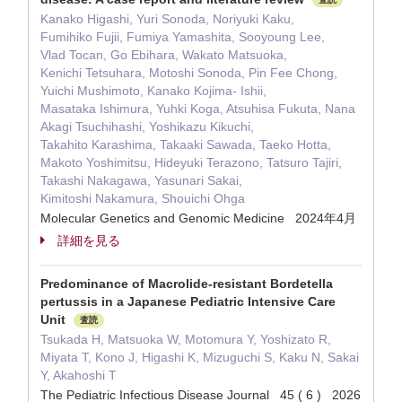
Kanako Higashi, Yuri Sonoda, Noriyuki Kaku,
Fumihiko Fujii, Fumiya Yamashita, Sooyoung Lee,
Vlad Tocan, Go Ebihara, Wakato Matsuoka,
Kenichi Tetsuhara, Motoshi Sonoda, Pin Fee Chong,
Yuichi Mushimoto, Kanako Kojima- Ishii,
Masataka Ishimura, Yuhki Koga, Atsuhisa Fukuta, Nana
Akagi Tsuchihashi, Yoshikazu Kikuchi,
Takahito Karashima, Takaaki Sawada, Taeko Hotta,
Makoto Yoshimitsu, Hideyuki Terazono, Tatsuro Tajiri,
Takashi Nakagawa, Yasunari Sakai,
Kimitoshi Nakamura, Shouichi Ohga
Molecular Genetics and Genomic Medicine 2024年4月
詳細を見る
Predominance of Macrolide-resistant Bordetella
pertussis in a Japanese Pediatric Intensive Care
Unit
査読
Tsukada H, Matsuoka W, Motomura Y, Yoshizato R,
Miyata T, Kono J, Higashi K, Mizuguchi S, Kaku N, Sakai
Y, Akahoshi T
The Pediatric Infectious Disease Journal 45 ( 6 ) 2026