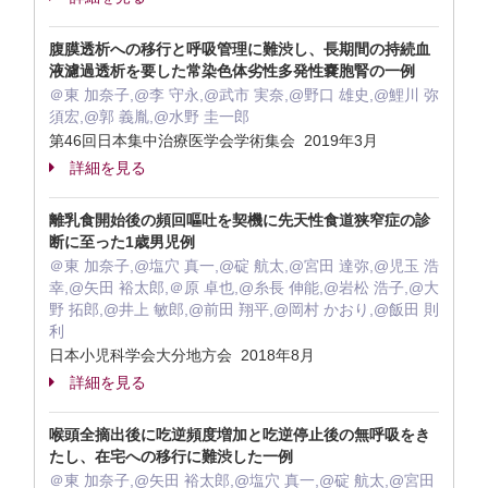
腹膜透析への移行と呼吸管理に難渋し、長期間の持続血
液濾過透析を要した常染色体劣性多発性嚢胞腎の一例
＠東 加奈子,@李 守永,@武市 実奈,@野口 雄史,@鯉川 弥
須宏,@郭 義胤,@水野 圭一郎
第46回日本集中治療医学会学術集会 2019年3月
詳細を見る
離乳食開始後の頻回嘔吐を契機に先天性食道狭窄症の診
断に至った1歳男児例
＠東 加奈子,@塩穴 真一,@碇 航太,@宮田 達弥,@児玉 浩
幸,@矢田 裕太郎,＠原 卓也,@糸長 伸能,@岩松 浩子,@大
野 拓郎,@井上 敏郎,@前田 翔平,@岡村 かおり,@飯田 則
利
日本小児科学会大分地方会 2018年8月
詳細を見る
喉頭全摘出後に吃逆頻度増加と吃逆停止後の無呼吸をき
たし、在宅への移行に難渋した一例
＠東 加奈子,@矢田 裕太郎,@塩穴 真一,@碇 航太,@宮田