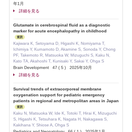
年1月
詳細を見る
Glutamate in cerebrospinal fluid as a diagnostic
marker for acute encephalopathy in childhood
査読
Kajiwara K, Setoyama D, Higashi K, Nomiyama T,
Ichimiya Y, Kumamoto D, Akamine S, Sonoda Y, Chong
PF, Takemoto R, Matsuoka W, Mizuguchi S, Kaku N,
Kato TA, Akahoshi T, Kunisaki Y, Sakai Y, Ohga S
Brain Development 47 ( 5 ) 2025年10月
詳細を見る
Survival trends of extracorporeal membrane
oxygenation support for pediatric emergency
patients in regional and metropolitan areas in Japan
査読
Kaku N, Matsuoka W, Ide K, Totoki T, Hirai K, Mizuguchi
S, Higashi K, Tetsuhara K, Nagata H, Nakagawa S,
Kakihana Y, Shiose A, Ohga S
Pediatrics and Neonatology 66 ( 1 ) 2025年1月