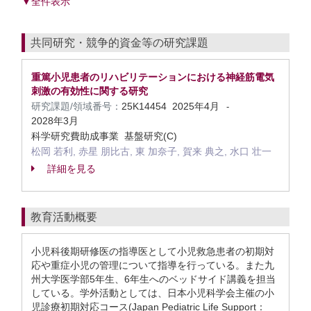
▼全件表示
共同研究・競争的資金等の研究課題
重篤小児患者のリハビリテーションにおける神経筋電気
刺激の有効性に関する研究
研究課題/領域番号：
25K14454
2025年4月
-
2028年3月
科学研究費助成事業 基盤研究(C)
松岡 若利, 赤星 朋比古, 東 加奈子, 賀来 典之, 水口 壮一
詳細を見る
教育活動概要
小児科後期研修医の指導医として小児救急患者の初期対
応や重症小児の管理について指導を行っている。また九
州大学医学部5年生、6年生へのベッドサイド講義を担当
している。学外活動としては、日本小児科学会主催の小
児診療初期対応コース(Japan Pediatric Life Support：