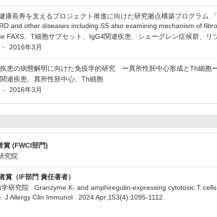
長寿を支えるプロジェクト推進に向けた研究拠点構築プログラム 「Perform further 
-RD and other diseases including SS also examining mechanism of fibr
ssue FAXS、T細胞サブセット、IgG4関連疾患、シェーグレン症候群、
2016年3月
-
関連疾患の病態解明に向けた免疫学的研究 ー異所性胚中心形成とTh細胞
G4関連疾患、異所性胚中心、Th細胞
2016年3月
-
 (FWCI部門)
学研究院
者賞（IF部門 責任著者）
anzyme K- and amphiregulin-expressing cytotoxic T cells and acti
e. J Allergy Clin Immunol . 2024 Apr;153(4):1095-1112.