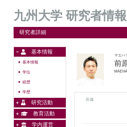
九州大学 研究者情報
研究者詳細
基本情報
マエハ
前原
基本情報
◆
MAEHA
学位
◆
経歴
◆
学歴
◆
所属
研究活動
教育活動
学内運営