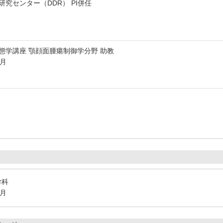
研究センター（DDR） PI併任
態学講座 顎顔面腫瘍制御学分野 助教
3月
学科
3月