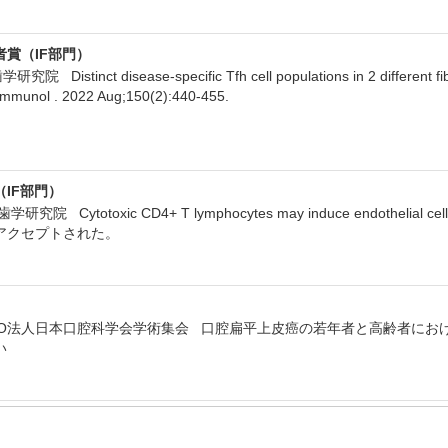
賞（IF部門）
tinct disease-specific Tfh cell populations in 2 different fibro
n Immunol . 2022 Aug;150(2):440-455.
IF部門）
ytotoxic CD4+ T lymphocytes may induce endothelial cell apoptos
に論文がアクセプトされた。
回NPO法人日本口腔科学会学術集会 口腔扁平上皮癌の若年者と高齢者に
い