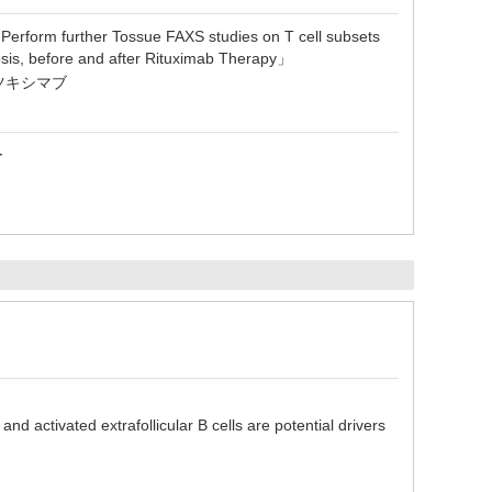
Tossue FAXS studies on T cell subsets
osis, before and after Rituximab Therapy」
リツキシマブ
ー
vated extrafollicular B cells are potential drivers