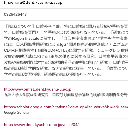
0926426447
【臨床について】口腔外科全般、特に口腔癌に関わる診療や手術を専
て、口腔癌を専門として手術および治療を行なっている。 【研究につい
学のRagon Instituteに留学し、『自己免疫疾患および慢性炎症
には、日米国際共同研究によるIgG4関連疾患の病態形成メカニズムの
CD4+細胞障害性T 細胞(CD4+CTLs)に関する研究。シェーグレ
皮症の病態形成におけるT細胞の働きに関する研究。口腔扁平苔癬の
皮癌や前癌病変に対する治療標的分子の解明に向けた研究） 口腔扁
癌の臨床統計学的な研究。などの研究に従事している。 【教育につ
学生の臨床実習指導、研修医の臨床指導を行っている。
http://www.omfs1.dent.kyushu-u.ac.jp
九州大学大学院歯学研究院 口腔顎顔面病態学講座 顎顔面腫瘍制御学分野
https://scholar.google.com/citations?view_op=list_works&hl=ja&u
Google Scholar
https://www.dent.kyushu-u.ac.jp/voice/04/