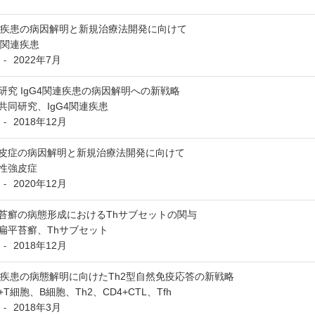
関連疾患の病因解明と新規治療法開発に向けて
G4関連疾患
2022年7月
-
研究 IgG4関連疾患の病因解明への新戦略
共同研究、IgG4関連疾患
2018年12月
-
皮症の病因解明と新規治療法開発に向けて
性強皮症
2020年12月
-
苔癬の病態形成におけるThサブセットの関与
扁平苔癬、Thサブセット
2018年12月
-
関連疾患の病態解明に向けたTh2型自然免疫応答の新戦略
+T細胞、B細胞、Th2、CD4+CTL、Tfh
2018年3月
-