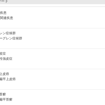
ワード
連疾患
G4関連疾患
レン症候群
ーグレン症候群
皮症
性強皮症
上皮癌
扁平上皮癌
苔癬
扁平苔癬