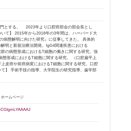
門とする。 2023年より口腔癌部会の部会長とし
て】 2015年から2018年の3年間は、ハーバード大
性疾患の病態解明に向けた研究』に従事してきた。 具体的
解明と新規治療法開発。IgG4関連疾患における
ン症候群の病態形成におけるT細胞の働きに関する研究。強
病態形成におけるT細胞に関する研究。 （口腔扁平上
平上皮癌や前癌病変におけるT細胞に関する研究。口腔
いて】 手術手技の指導、大学院生の研究指導、歯学部
 ホームページ
ser=CGlgmLYAAAAJ