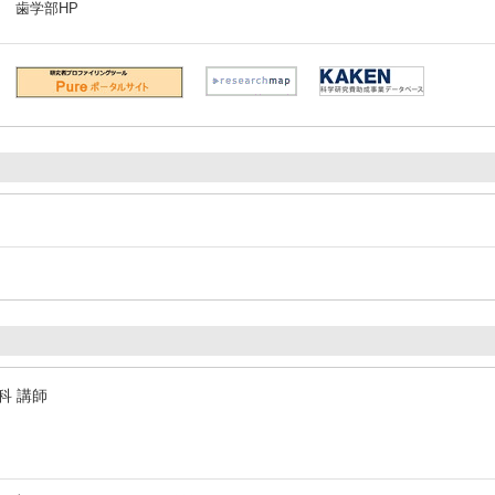
歯学部HP
科 講師