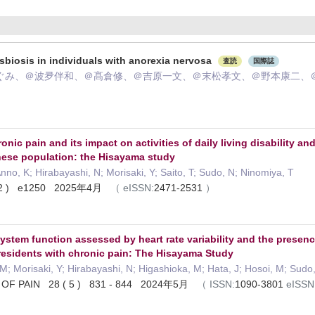
sbiosis in individuals with anorexia nervosa
査読
国際誌
ぐみ、＠波夛伴和、＠髙倉修、＠吉原一文、＠末松孝文、＠野本康二、
onic pain and its impact on activities of daily living disability 
anese population: the Hisayama study
nno, K; Hirabayashi, N; Morisaki, Y; Saito, T; Sudo, N; Ninomiya, T
( 2 ) e1250 2025年4月
（
eISSN:
2471-2531
）
tem function assessed by heart rate variability and the presence 
esidents with chronic pain: The Hisayama Study
M; Morisaki, Y; Hirabayashi, N; Higashioka, M; Hata, J; Hosoi, M; Sudo
OF PAIN 28 ( 5 ) 831 - 844 2024年5月
（
ISSN:
1090-3801
eISSN