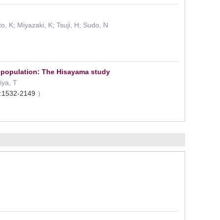
, K; Miyazaki, K; Tsuji, H; Sudo, N
e population: The Hisayama study
iya, T
:
1532-2149
）