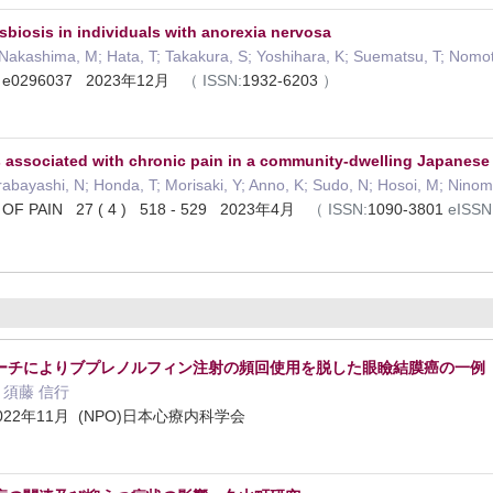
sbiosis in individuals with anorexia nervosa
 Nakashima, M; Hata, T; Takakura, S; Yoshihara, K; Suematsu, T; Nomoto
 ) e0296037 2023年12月
（
ISSN:
1932-6203
）
s associated with chronic pain in a community-dwelling Japanes
irabayashi, N; Honda, T; Morisaki, Y; Anno, K; Sudo, N; Hosoi, M; Ninom
OF PAIN 27 ( 4 ) 518 - 529 2023年4月
（
ISSN:
1090-3801
eISSN
ーチによりブプレノルフィン注射の頻回使用を脱した眼瞼結膜癌の一例
 須藤 信行
22年11月 (NPO)日本心療内科学会