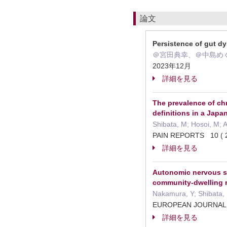
論文
Persistence of gut dy
＠宮田典幸、＠中島め
2023年12月
詳細を見る
The prevalence of chr
definitions in a Jap
Shibata, M; Hosoi, M; A
PAIN REPORTS 10 
詳細を見る
Autonomic nervous sys
community-dwelling r
Nakamura, Y; Shibata, 
EUROPEAN JOURNAL 
詳細を見る