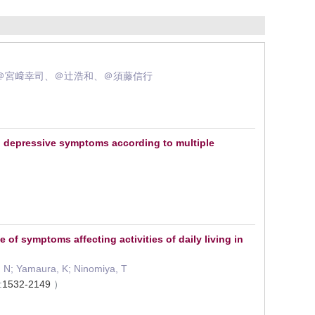
＠宮﨑幸司、＠辻浩和、＠須藤信行
and depressive symptoms according to multiple
of symptoms affecting activities of daily living in
, N; Yamaura, K; Ninomiya, T
:
1532-2149
）