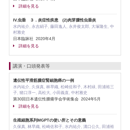
詳細を見る
IV.虫垂 ３．炎症性疾患 (2)肉芽腫性虫垂炎
水内祐介, 永吉絹子, 藤田逸人, 永井俊太郎, 大塚隆生, 中
村雅史
日本臨牀社 2020年4月
詳細を見る
講演・口頭発表等
遺伝性平滑筋腫症腎細胞癌の一例
水内祐介, 久保真, 林早織, 松崎佐和子, 木村緑, 田浦裕三
子, 猪口淳一, 高松大, 小田義直, 中村雅史
第30回日本遺伝性腫瘍学会学術集会 2024年5月
詳細を見る
生殖細胞系列MGPTの使い所とその意義
久保真, 林早織, 松崎佐和子, 水内祐介, 溝口公久, 田浦裕