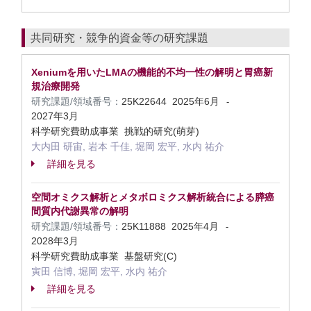
共同研究・競争的資金等の研究課題
Xeniumを用いたLMAの機能的不均一性の解明と胃癌新
規治療開発
研究課題/領域番号：
25K22644
2025年6月
-
2027年3月
科学研究費助成事業 挑戦的研究(萌芽)
大内田 研宙, 岩本 千佳, 堀岡 宏平, 水内 祐介
詳細を見る
空間オミクス解析とメタボロミクス解析統合による膵癌
間質内代謝異常の解明
研究課題/領域番号：
25K11888
2025年4月
-
2028年3月
科学研究費助成事業 基盤研究(C)
寅田 信博, 堀岡 宏平, 水内 祐介
詳細を見る