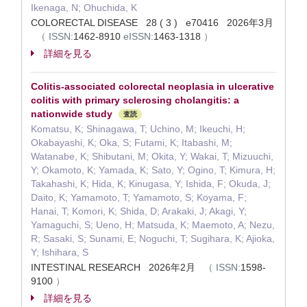
Ikenaga, N; Ohuchida, K
COLORECTAL DISEASE 28 ( 3 ) e70416 2026年3月
（
ISSN:
1462-8910
eISSN:
1463-1318
）
詳細を見る
Colitis-associated colorectal neoplasia in ulcerative
colitis with primary sclerosing cholangitis: a
nationwide study
査読
Komatsu, K; Shinagawa, T; Uchino, M; Ikeuchi, H;
Okabayashi, K; Oka, S; Futami, K; Itabashi, M;
Watanabe, K; Shibutani, M; Okita, Y; Wakai, T; Mizuuchi,
Y; Okamoto, K; Yamada, K; Sato, Y; Ogino, T; Kimura, H;
Takahashi, K; Hida, K; Kinugasa, Y; Ishida, F; Okuda, J;
Daito, K; Yamamoto, T; Yamamoto, S; Koyama, F;
Hanai, T; Komori, K; Shida, D; Arakaki, J; Akagi, Y;
Yamaguchi, S; Ueno, H; Matsuda, K; Maemoto, A; Nezu,
R; Sasaki, S; Sunami, E; Noguchi, T; Sugihara, K; Ajioka,
Y; Ishihara, S
INTESTINAL RESEARCH 2026年2月
（
ISSN:
1598-
9100
）
詳細を見る