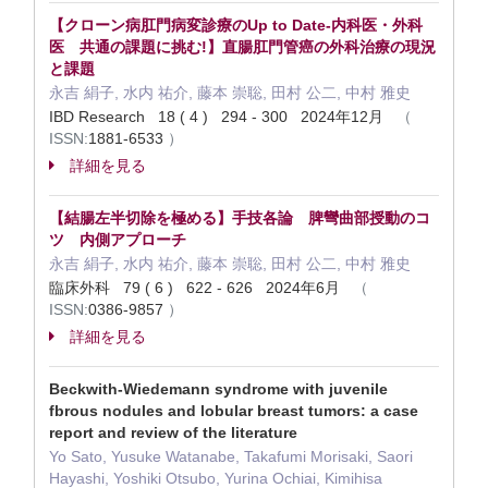
【クローン病肛門病変診療のUp to Date-内科医・外科
医 共通の課題に挑む!】直腸肛門管癌の外科治療の現況
と課題
永吉 絹子, 水内 祐介, 藤本 崇聡, 田村 公二, 中村 雅史
IBD Research 18 ( 4 ) 294 - 300 2024年12月
（
ISSN:
1881-6533
）
詳細を見る
【結腸左半切除を極める】手技各論 脾彎曲部授動のコ
ツ 内側アプローチ
永吉 絹子, 水内 祐介, 藤本 崇聡, 田村 公二, 中村 雅史
臨床外科 79 ( 6 ) 622 - 626 2024年6月
（
ISSN:
0386-9857
）
詳細を見る
Beckwith-Wiedemann syndrome with juvenile
fbrous nodules and lobular breast tumors: a case
report and review of the literature
Yo Sato, Yusuke Watanabe, Takafumi Morisaki, Saori
Hayashi, Yoshiki Otsubo, Yurina Ochiai, Kimihisa