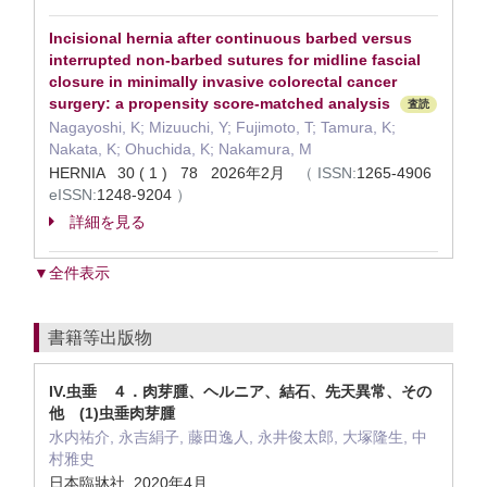
Incisional hernia after continuous barbed versus
interrupted non-barbed sutures for midline fascial
closure in minimally invasive colorectal cancer
surgery: a propensity score-matched analysis
査読
Nagayoshi, K; Mizuuchi, Y; Fujimoto, T; Tamura, K;
Nakata, K; Ohuchida, K; Nakamura, M
HERNIA 30 ( 1 ) 78 2026年2月
（
ISSN:
1265-4906
eISSN:
1248-9204
）
詳細を見る
▼全件表示
書籍等出版物
IV.虫垂 ４．肉芽腫、ヘルニア、結石、先天異常、その
他 (1)虫垂肉芽腫
水内祐介, 永吉絹子, 藤田逸人, 永井俊太郎, 大塚隆生, 中
村雅史
日本臨牀社 2020年4月