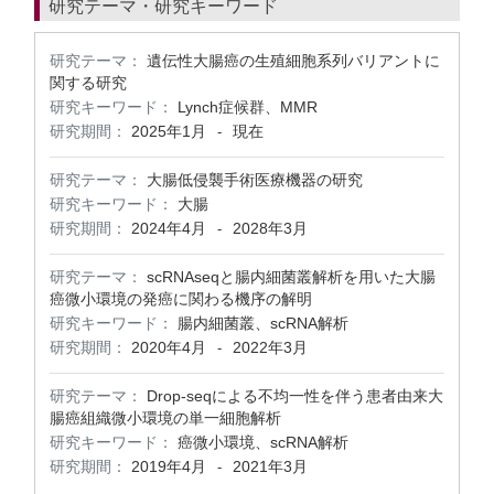
研究テーマ・研究キーワード
研究テーマ：
遺伝性大腸癌の生殖細胞系列バリアントに
関する研究
研究キーワード：
Lynch症候群、MMR
研究期間：
2025年1月
現在
-
研究テーマ：
大腸低侵襲手術医療機器の研究
研究キーワード：
大腸
研究期間：
2024年4月
2028年3月
-
研究テーマ：
scRNAseqと腸内細菌叢解析を用いた大腸
癌微小環境の発癌に関わる機序の解明
研究キーワード：
腸内細菌叢、scRNA解析
研究期間：
2020年4月
2022年3月
-
研究テーマ：
Drop-seqによる不均一性を伴う患者由来大
腸癌組織微小環境の単一細胞解析
研究キーワード：
癌微小環境、scRNA解析
研究期間：
2019年4月
2021年3月
-