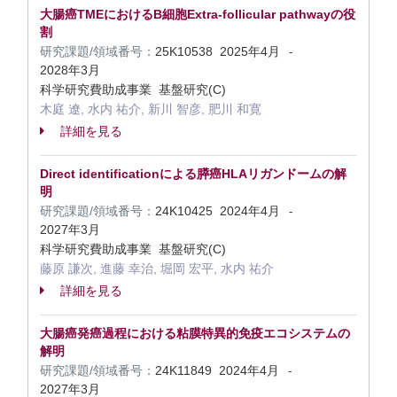
大腸癌TMEにおけるB細胞Extra-follicular pathwayの役
割
研究課題/領域番号：
25K10538
2025年4月
-
2028年3月
科学研究費助成事業 基盤研究(C)
木庭 遼, 水内 祐介, 新川 智彦, 肥川 和寛
詳細を見る
Direct identificationによる膵癌HLAリガンドームの解
明
研究課題/領域番号：
24K10425
2024年4月
-
2027年3月
科学研究費助成事業 基盤研究(C)
藤原 謙次, 進藤 幸治, 堀岡 宏平, 水内 祐介
詳細を見る
大腸癌発癌過程における粘膜特異的免疫エコシステムの
解明
研究課題/領域番号：
24K11849
2024年4月
-
2027年3月