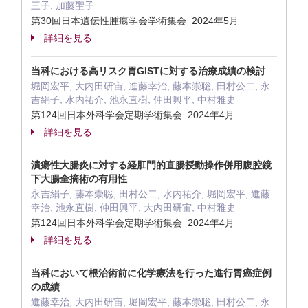
三子, 加藤聖子
第30回日本遺伝性腫瘍学会学術集会 2024年5月
詳細を見る
当科における高リスク胃GISTに対する治療成績の検討
堀岡宏平, 大内田研宙, 進藤幸治, 藤本崇聡, 田村公二, 永
吉絹子, 水内祐介, 池永直樹, 仲田興平, 中村雅史
第124回日本外科学会定期学術集会 2024年4月
詳細を見る
潰瘍性大腸炎に対する経肛門的直腸授動操作併用腹腔鏡
下大腸全摘術の有用性
永吉絹子, 藤本崇聡, 田村公二, 水内祐介, 堀岡宏平, 進藤
幸治, 池永直樹, 仲田興平, 大内田研宙, 中村雅史
第124回日本外科学会定期学術集会 2024年4月
詳細を見る
当科において根治術前に化学療法を行った進行胃癌症例
の成績
進藤幸治, 大内田研宙, 堀岡宏平, 藤本崇聡, 田村公二, 永