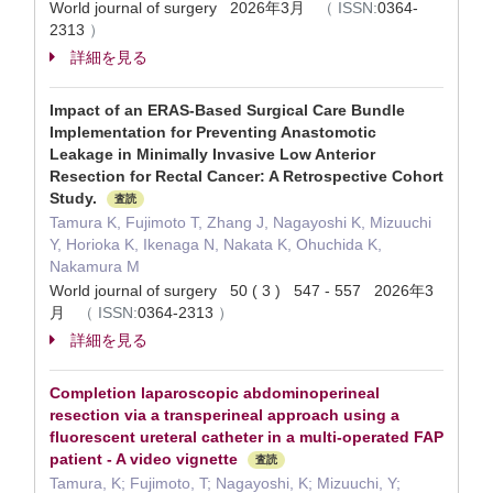
World journal of surgery 2026年3月
（
ISSN:
0364-
2313
）
詳細を見る
Impact of an ERAS-Based Surgical Care Bundle
Implementation for Preventing Anastomotic
Leakage in Minimally Invasive Low Anterior
Resection for Rectal Cancer: A Retrospective Cohort
Study.
査読
Tamura K, Fujimoto T, Zhang J, Nagayoshi K, Mizuuchi
Y, Horioka K, Ikenaga N, Nakata K, Ohuchida K,
Nakamura M
World journal of surgery 50 ( 3 ) 547 - 557 2026年3
月
（
ISSN:
0364-2313
）
詳細を見る
Completion laparoscopic abdominoperineal
resection via a transperineal approach using a
fluorescent ureteral catheter in a multi-operated FAP
patient - A video vignette
査読
Tamura, K; Fujimoto, T; Nagayoshi, K; Mizuuchi, Y;