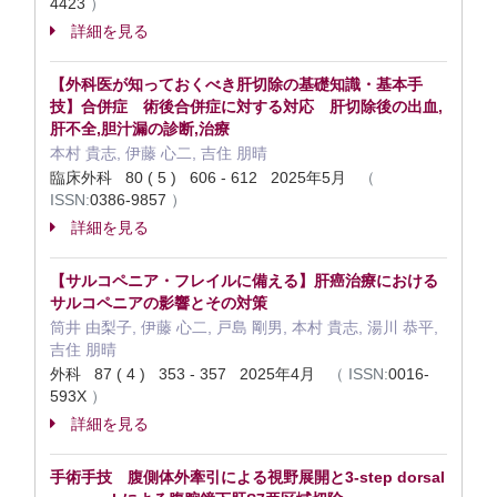
4423
）
詳細を見る
【外科医が知っておくべき肝切除の基礎知識・基本手
技】合併症 術後合併症に対する対応 肝切除後の出血,
肝不全,胆汁漏の診断,治療
本村 貴志, 伊藤 心二, 吉住 朋晴
臨床外科 80 ( 5 ) 606 - 612 2025年5月
（
ISSN:
0386-9857
）
詳細を見る
【サルコペニア・フレイルに備える】肝癌治療における
サルコペニアの影響とその対策
筒井 由梨子, 伊藤 心二, 戸島 剛男, 本村 貴志, 湯川 恭平,
吉住 朋晴
外科 87 ( 4 ) 353 - 357 2025年4月
（
ISSN:
0016-
593X
）
詳細を見る
手術手技 腹側体外牽引による視野展開と3-step dorsal