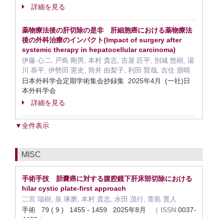
詳細を見る
薬物療法後の肝切除の是非 肝細胞癌における薬物療法
後の外科治療のインパクト(Impact of surgery after
systemic therapy in hepatocellular carcinoma)
伊藤 心二, 戸島 剛男, 本村 貴志, 吉屋 匠平, 別城 悠樹, 湯
川 恭平, 伊勢田 憲史, 筒井 由梨子, 利田 賢哉, 吉住 朋晴
日本外科学会定期学術集会抄録集 2025年4月 (一社)日
本外科学会
詳細を見る
▼全件表示
MISC
手術手技 胆嚢癌に対する腹腔鏡下肝床部切除における
hilar cystic plate-first approach
二宮 瑞樹, 泉 琢磨, 本村 貴志, 永田 茂行, 萱島 寛人
手術 79 ( 9 ) 1455 - 1459 2025年8月
（
ISSN:
0037-