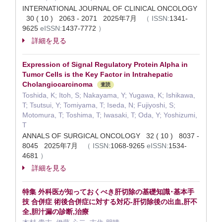
INTERNATIONAL JOURNAL OF CLINICAL ONCOLOGY
30 ( 10 ) 2063 - 2071 2025年7月
（
ISSN:
1341-
9625
eISSN:
1437-7772
）
詳細を見る
Expression of Signal Regulatory Protein Alpha in
Tumor Cells is the Key Factor in Intrahepatic
Cholangiocarcinoma
査読
Toshida, K; Itoh, S; Nakayama, Y; Yugawa, K; Ishikawa,
T; Tsutsui, Y; Tomiyama, T; Iseda, N; Fujiyoshi, S;
Motomura, T; Toshima, T; Iwasaki, T; Oda, Y; Yoshizumi,
T
ANNALS OF SURGICAL ONCOLOGY 32 ( 10 ) 8037 -
8045 2025年7月
（
ISSN:
1068-9265
eISSN:
1534-
4681
）
詳細を見る
特集 外科医が知っておくべき肝切除の基礎知識･基本手
技 合併症 術後合併症に対する対応-肝切除後の出血,肝不
全,胆汁漏の診断,治療