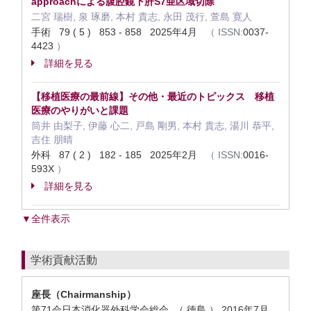
approachによる腹腔鏡下肝S7亜区域切除
二宮 瑞樹, 泉 琢磨, 本村 貴志, 永田 茂行, 萱島 寛人
手術 79 ( 5 ) 853 - 858 2025年4月
（
ISSN:
0037-
4423
）
詳細を見る
【移植医療の最前線】その他・最近のトピックス 移植
医療のやりがいと課題
筒井 由梨子, 伊藤 心二, 戸島 剛男, 本村 貴志, 湯川 恭平,
吉住 朋晴
外科 87 ( 2 ) 182 - 185 2025年2月
（
ISSN:
0016-
593X
）
詳細を見る
▼全件表示
学術貢献活動
座長（Chairmanship）
第71会日本消化器外科学会総会 （ 徳島 ）
2016年7月