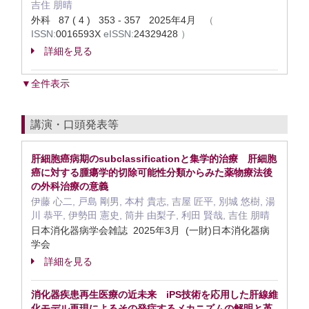
吉住 朋晴
外科 87 ( 4 ) 353 - 357 2025年4月
（
ISSN:
0016593X
eISSN:
24329428
）
詳細を見る
▼全件表示
講演・口頭発表等
肝細胞癌病期のsubclassificationと集学的治療 肝細胞
癌に対する腫瘍学的切除可能性分類からみた薬物療法後
の外科治療の意義
伊藤 心二, 戸島 剛男, 本村 貴志, 吉屋 匠平, 別城 悠樹, 湯
川 恭平, 伊勢田 憲史, 筒井 由梨子, 利田 賢哉, 吉住 朋晴
日本消化器病学会雑誌 2025年3月 (一財)日本消化器病
学会
詳細を見る
消化器疾患再生医療の近未来 iPS技術を応用した肝線維
化モデル再現によるその発症するメカニズムの解明と革