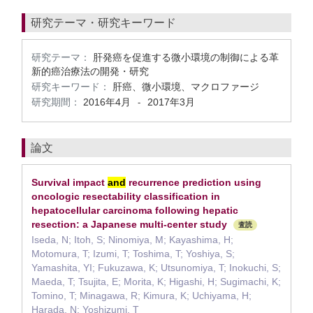
研究テーマ・研究キーワード
研究テーマ：
肝発癌を促進する微小環境の制御による革
新的癌治療法の開発・研究
研究キーワード：
肝癌、微小環境、マクロファージ
研究期間：
2016年4月
2017年3月
-
論文
Survival impact
and
recurrence prediction using
oncologic resectability classification in
hepatocellular carcinoma following hepatic
resection: a Japanese multi-center study
査読
Iseda, N; Itoh, S; Ninomiya, M; Kayashima, H;
Motomura, T; Izumi, T; Toshima, T; Yoshiya, S;
Yamashita, YI; Fukuzawa, K; Utsunomiya, T; Inokuchi, S;
Maeda, T; Tsujita, E; Morita, K; Higashi, H; Sugimachi, K;
Tomino, T; Minagawa, R; Kimura, K; Uchiyama, H;
Harada, N; Yoshizumi, T