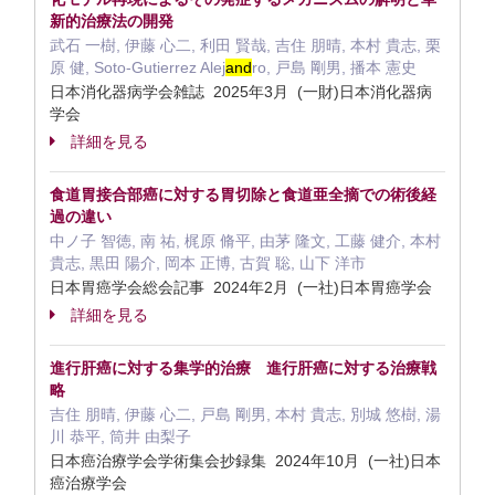
新的治療法の開発
武石 一樹, 伊藤 心二, 利田 賢哉, 吉住 朋晴, 本村 貴志, 栗
原 健, Soto-Gutierrez Alej
and
ro, 戸島 剛男, 播本 憲史
日本消化器病学会雑誌 2025年3月 (一財)日本消化器病
学会
詳細を見る
食道胃接合部癌に対する胃切除と食道亜全摘での術後経
過の違い
中ノ子 智徳, 南 祐, 梶原 脩平, 由茅 隆文, 工藤 健介, 本村
貴志, 黒田 陽介, 岡本 正博, 古賀 聡, 山下 洋市
日本胃癌学会総会記事 2024年2月 (一社)日本胃癌学会
詳細を見る
進行肝癌に対する集学的治療 進行肝癌に対する治療戦
略
吉住 朋晴, 伊藤 心二, 戸島 剛男, 本村 貴志, 別城 悠樹, 湯
川 恭平, 筒井 由梨子
日本癌治療学会学術集会抄録集 2024年10月 (一社)日本
癌治療学会