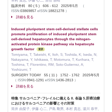
本村 貴志, 伊藤 心二, 吉住 朋晴
臨床外科 80 ( 5 ) 606 - 612 2025年5月
（
ISSN:
03869857
eISSN:
18821278
）
詳細を見る
Induced pluripotent stem cell-derived stellate cells
promote proliferation of induced pluripotent stem
cell-derived hepatocytes through the mitogen-
activated protein kinase pathway via hepatocyte
growth factor
査読
Tomiyama, T; Takeishi, K; Itoh, S; Toshida, K; Iseda, N;
Nakayama, Y; Ishikawa, T; Motomura, T; Kurihara, T;
Toshima, T; Florentino, RM; Soto-Gutierrez, A;
Yoshizumi, T
SURGERY TODAY 55 ( 11 ) 1752 - 1762 2025年5月
（
ISSN:
0941-1291
eISSN:
1436-2813
）
詳細を見る
特集 サルコペニア･フレイルに備える II. 各論 5.肝癌治療
におけるサルコペニアの影響とその対策
筒井 由梨子, 伊藤 心二, 戸島 剛男, 本村 貴志, 湯川 恭平,