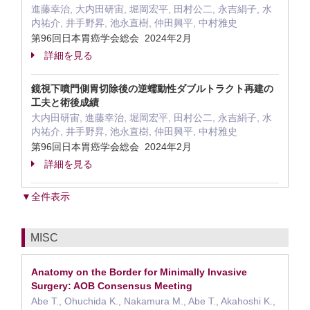
進藤幸治, 大内田研宙, 堀岡宏平, 田村公二, 永吉絹子, 水
内祐介, 井手野昇, 池永直樹, 仲田興平, 中村雅史
第96回日本胃癌学会総会 2024年2月
詳細を見る
鏡視下噴門側胃切除後の逆蠕動性ダブルトラクト再建の
工夫と術後成績
大内田研宙, 進藤幸治, 堀岡宏平, 田村公二, 永吉絹子, 水
内祐介, 井手野昇, 池永直樹, 仲田興平, 中村雅史
第96回日本胃癌学会総会 2024年2月
詳細を見る
▼全件表示
MISC
Anatomy on the Border for Minimally Invasive
Surgery: AOB Consensus Meeting
Abe T., Ohuchida K., Nakamura M., Abe T., Akahoshi K.,