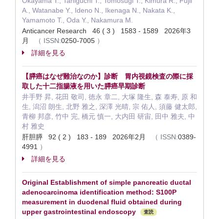
Okayama T., Taniguchi T., Tomosugi T., Kimura R., Fujii
A., Watanabe Y., Ideno N., Ikenaga N., Nakata K.,
Yamamoto T., Oda Y., Nakamura M.
Anticancer Research 46 ( 3 ) 1583 - 1589 2026年3
月
（
ISSN:
0250-7005
）
詳細を見る
【膵癌はなぜ難治なのか】診断 胃内視鏡検査の際に採
取した十二指腸液を用いた膵癌早期診断
井手野 昇, 花田 敬司, 徳永 章二, 大塚 隆生, 森 泰寿, 原 和
生, 潟沼 朗生, 北野 雅之, 深澤 光晴, 宗 佑人, 須藤 健太郎,
青柳 邦彦, 竹中 完, 橋元 慎一, 大内田 研宙, 田中 雅夫, 中
村 雅史
肝胆膵 92 ( 2 ) 183 - 189 2026年2月
（
ISSN:
0389-
4991
）
詳細を見る
Original Establishment of simple pancreatic ductal
adenocarcinoma identification method: S100P
measurement in duodenal fluid obtained during
upper gastrointestinal endoscopy
査読