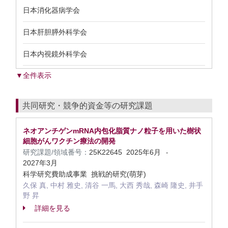
日本消化器病学会
日本肝胆膵外科学会
日本内視鏡外科学会
▼全件表示
共同研究・競争的資金等の研究課題
ネオアンチゲンmRNA内包化脂質ナノ粒子を用いた樹状
細胞がんワクチン療法の開発
研究課題/領域番号：
25K22645
2025年6月
-
2027年3月
科学研究費助成事業 挑戦的研究(萌芽)
久保 真, 中村 雅史, 清谷 一馬, 大西 秀哉, 森崎 隆史, 井手
野 昇
詳細を見る