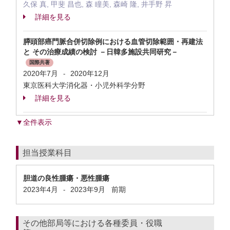
久保 真, 甲斐 昌也, 森 瞳美, 森崎 隆, 井手野 昇
詳細を見る
膵頭部癌門脈合併切除例における血管切除範囲・再建法
と その治療成績の検討 －日韓多施設共同研究－
国際共著
2020年7月
2020年12月
-
東京医科大学消化器・小児外科学分野
詳細を見る
▼全件表示
担当授業科目
胆道の良性腫瘍・悪性腫瘍
2023年4月
2023年9月
前期
-
その他部局等における各種委員・役職