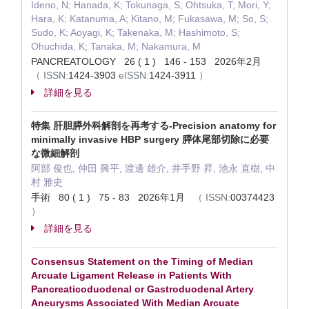
Ideno, N; Hanada, K; Tokunaga, S; Ohtsuka, T; Mori, Y;
Hara, K; Katanuma, A; Kitano, M; Fukasawa, M; So, S;
Sudo, K; Aoyagi, K; Takenaka, M; Hashimoto, S;
Ohuchida, K; Tanaka, M; Nakamura, M
PANCREATOLOGY 26 ( 1 ) 146 - 153 2026年2月
（
ISSN:
1424-3903
eISSN:
1424-3911
）
詳細を見る
特集 肝胆膵外科解剖を再考する-Precision anatomy for
minimally invasive HBP surgery 膵体尾部切除に必要
な微細解剖
阿部 俊也, 仲田 興平, 渡邊 雄介, 井手野 昇, 池永 直樹, 中
村 雅史
手術 80 ( 1 ) 75 - 83 2026年1月
（
ISSN:
00374423
）
詳細を見る
Consensus Statement on the Timing of Median
Arcuate Ligament Release in Patients With
Pancreaticoduodenal or Gastroduodenal Artery
Aneurysms Associated With Median Arcuate