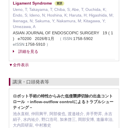
Ligament Syndrome
査読
Ueno, T; Takayama, T; Chiba, S; Abe, T; Ouchida, K;
Endo, S; Ideno, N; Hoshina, K; Haruta, H; Higashida, M;
Ikenaga, N; Sakuma, Y; Nakamura, M; Kitagawa, Y;
Umezawa, A
ASIAN JOURNAL OF ENDOSCOPIC SURGERY 19 ( 1
) e70200 2026年1月
（
ISSN:
1758-5902
eISSN:
1758-5910
）
詳細を見る
▼全件表示
講演・口頭発表等
ロボット手術の特性からみた低侵襲膵切除の出血コント
ロール －inflow-outflow controlによるトラブルシュー
ティング－
池永直樹, 仲田興平, 阿部俊也, 渡邉雄介, 井手野昇, 永吉
絹子, 水内祐介, 野口浩司, 加来啓三, 岡部安博, 進藤幸治,
大内田研宙, 中村雅史