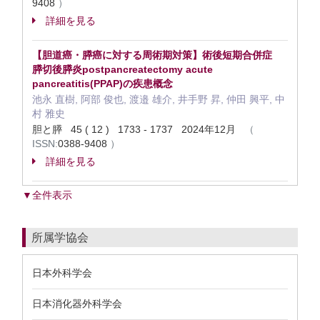
9408
）
詳細を見る
【胆道癌・膵癌に対する周術期対策】術後短期合併症
膵切後膵炎postpancreatectomy acute
pancreatitis(PPAP)の疾患概念
池永 直樹, 阿部 俊也, 渡邉 雄介, 井手野 昇, 仲田 興平, 中
村 雅史
胆と膵 45 ( 12 ) 1733 - 1737 2024年12月
（
ISSN:
0388-9408
）
詳細を見る
▼全件表示
所属学協会
日本外科学会
日本消化器外科学会