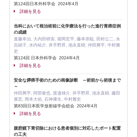
第124回日本外科学会 2024年4月
詳細を見る
当科において根治術前に化学療法を行った進行胃癌症例
の成績
進藤幸治, 大内田研宙, 堀岡宏平, 藤本崇聡, 田村公二, 永
吉絹子, 水内祐介, 井手野昇, 池永直樹, 仲田興平, 中村雅
史
第124回 日本外科学会 2024年4月
詳細を見る
安全な膵癌手術のための画像診断 ～術前から術後まで
～
仲田興平, 阿部俊也, 渡邉雄介, 井手野昇, 池永直樹, 藤田
展宏, 岡本大佑, 石神康生, 中村雅史
第83回日本医学放射線学会総会 2024年4月
詳細を見る
腹腔鏡下胃切除における患者個別に対応したポート配置
の工夫