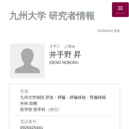
九州大学 研究者情報
メニュー
2026/06/23 更新
イデノ ノボル
井手野 昇
IDENO NOBORU
所属
九州大学病院 胆道・膵臓・膵臓移植・腎臓移植
外科 助教
医学部 医学科
（併任）
電話番号
0926425441