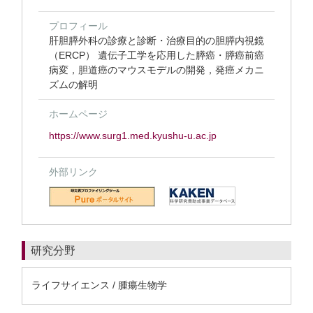
プロフィール
肝胆膵外科の診療と診断・治療目的の胆膵内視鏡
（ERCP） 遺伝子工学を応用した膵癌・膵癌前癌
病変，胆道癌のマウスモデルの開発，発癌メカニ
ズムの解明
ホームページ
https://www.surg1.med.kyushu-u.ac.jp
外部リンク
研究分野
ライフサイエンス / 腫瘍生物学