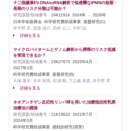
十二指腸液EV-DNA/mRNA解析で低侵襲なIPMNの短期・
長期のリスク分類は可能か？
研究課題/領域番号：
24K11914
2024年
2026年
-
日本学術振興会 科学研究費助成事業 基盤研究(C)
井手野 昇, 渡邉 雄介, 田村 公二, 中村 聡
詳細を見る
マイクロバイオームとゲノム解析から膵癌のリスク低減
を実現できるか？
研究課題/領域番号：
23K27675
2023年4月
-
2027年3月
科学研究費助成事業 基盤研究(B)
大塚 隆生, 谷本 昭英, 杉浦 剛, 下之薗 将貴, 井手野 昇
詳細を見る
ネオアンチゲン反応性リンパ球を用いた治療抵抗性乳癌
治療法の開発
研究課題/領域番号：
21K19532
2021年7月
-
2024年3月
科学研究費助成事業 挑戦的研究(萌芽)