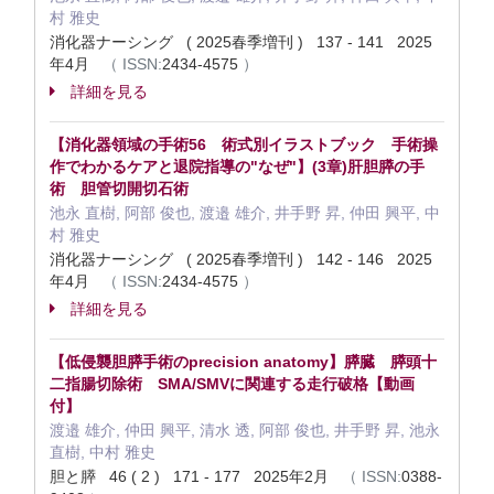
村 雅史
消化器ナーシング ( 2025春季増刊 ) 137 - 141 2025
年4月
（
ISSN:
2434-4575
）
詳細を見る
【消化器領域の手術56 術式別イラストブック 手術操
作でわかるケアと退院指導の"なぜ"】(3章)肝胆膵の手
術 胆管切開切石術
池永 直樹, 阿部 俊也, 渡邉 雄介, 井手野 昇, 仲田 興平, 中
村 雅史
消化器ナーシング ( 2025春季増刊 ) 142 - 146 2025
年4月
（
ISSN:
2434-4575
）
詳細を見る
【低侵襲胆膵手術のprecision anatomy】膵臓 膵頭十
二指腸切除術 SMA/SMVに関連する走行破格【動画
付】
渡邉 雄介, 仲田 興平, 清水 透, 阿部 俊也, 井手野 昇, 池永
直樹, 中村 雅史
胆と膵 46 ( 2 ) 171 - 177 2025年2月
（
ISSN:
0388-