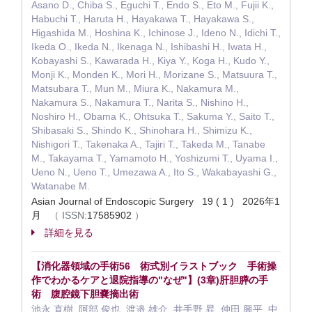
Asano D., Chiba S., Eguchi T., Endo S., Eto M., Fujii K.,
Habuchi T., Haruta H., Hayakawa T., Hayakawa S.,
Higashida M., Hoshina K., Ichinose J., Ideno N., Idichi T.,
Ikeda O., Ikeda N., Ikenaga N., Ishibashi H., Iwata H.,
Kobayashi S., Kawarada H., Kiya Y., Koga H., Kudo Y.,
Monji K., Monden K., Mori H., Morizane S., Matsuura T.,
Matsubara T., Mun M., Miura K., Nakamura M.,
Nakamura S., Nakamura T., Narita S., Nishino H.,
Noshiro H., Obama K., Ohtsuka T., Sakuma Y., Saito T.,
Shibasaki S., Shindo K., Shinohara H., Shimizu K.,
Nishigori T., Takenaka A., Tajiri T., Takeda M., Tanabe
M., Takayama T., Yamamoto H., Yoshizumi T., Uyama I.,
Ueno N., Ueno T., Umezawa A., Ito S., Wakabayashi G.,
Watanabe M.
Asian Journal of Endoscopic Surgery 19 ( 1 ) 2026年1
月
（
ISSN:
17585902
）
詳細を見る
【消化器領域の手術56 術式別イラストブック 手術操
作でわかるケアと退院指導の"なぜ"】(3章)肝胆膵の手
術 腹腔鏡下胆嚢摘出術
池永 直樹, 阿部 俊也, 渡邉 雄介, 井手野 昇, 仲田 興平, 中