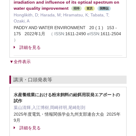
irradiation and influence of its optical spectrum on
water quality improvement
招待
査読
国際誌
Honglikith, D; Harada, M; Hiramatsu, K; Tabata, T;
Ozaki, A
PADDY AND WATER ENVIRONMENT 20 ( 1 ) 153 -
175 2022年1月
（
ISSN:
1611-2490
eISSN:
1611-2504
）
詳細を見る
▼全件表示
講演・口頭発表等
水産養殖業における粉末飼料の給餌用双発エアボートの
試作
葉山清輝,入江博樹,岡崎祥明,尾崎彰則
2025年度電気・情報関係学会九州支部連合大会 2025年
9月
詳細を見る