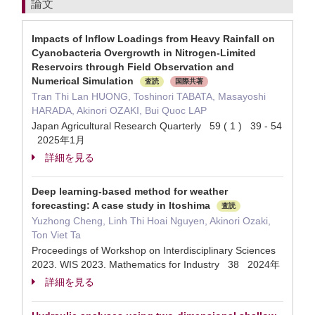
論文
Impacts of Inflow Loadings from Heavy Rainfall on
Cyanobacteria Overgrowth in Nitrogen-Limited
Reservoirs through Field Observation and
Numerical Simulation
査読
国際共著
Tran Thi Lan HUONG, Toshinori TABATA, Masayoshi
HARADA, Akinori OZAKI, Bui Quoc LAP
Japan Agricultural Research Quarterly 59 ( 1 ) 39 - 54
2025年1月
詳細を見る
Deep learning-based method for weather
forecasting: A case study in Itoshima
査読
Yuzhong Cheng, Linh Thi Hoai Nguyen, Akinori Ozaki,
Ton Viet Ta
Proceedings of Workshop on Interdisciplinary Sciences
2023. WIS 2023. Mathematics for Industry 38 2024年
詳細を見る