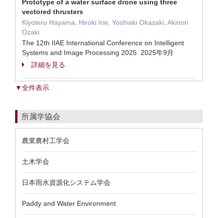
Prototype of a water surface drone using three
vectored thrusters
Kiyoteru Hayama, Hiroki Irie, Yoshiaki Okazaki, Akinori
Ozaki
The 12th IIAE International Conference on Intelligent
Systems and Image Processing 2025 2025年9月
詳細を見る
▼全件表示
所属学協会
農業農村工学会
土木学会
日本雨水資源化システム学会
Paddy and Water Environment