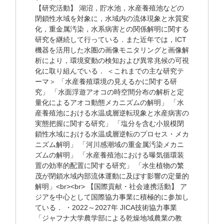
【研究活動】 湖沼，貯水池，水産養殖池などの
閉鎖性水域を対象に，水域内の流体現象と水質変
化，重金属汚染，水系病害との関係解明に関する
研究を継続して行っている．また近年では，ICT
機器を活用した水圏の画像モニタリングと画像解
析により，環境変動の検知および異常兆候の可視
化に取り組んでいる． ＜これまでの主な研究テ
ーマ＞ 「水産養殖環境の見えるかに関する研
究」 「水面浮遊アオコの時空間分布の解析と定
量化によるアオコ動態メカニズムの解明」 「水
産養殖池における水温成層逆転現象と水産病害の
実態把握に関する研究」 「塩分を含む小規模閉
鎖性水域における水温成層逆転のプロセス・メカ
ニズム解明」 「河川感潮域の重金属汚染メカニ
ズムの解明」 「水産養殖池における曝気循環装
置の効率的配置に関する研究」 「水生植物の繁
茂が閉鎖水域内部流体運動に及ぼす影響の定量的
解明」<br><br> 【国際貢献・社会連携活動】 ア
ジアを中心として国際協力事業に積極的に参加し
ている． ・2022～2027年 JICA技術協力事業
「ジャフナ大学農学部による乾燥地域農業の教