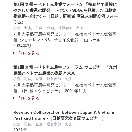
第2回 九州－ベトナム農業フォーラム 「持続的で環境に
やさしい農業の開発」 ～ポストSDGsを見据えた日越協
働連携へ向けて～（日越，研究者-産業人材間交流フォー
ラム）
役割：
出演, 司会, 企画, 運営参加・支援
九州大学熱帯農学研究センター・在福岡ベトナム総領事
館 ジョナサン・KS・チョイ文化館 中山ホール
2024年3月
詳細を見る
第1回 九州－ベトナム農学フォーラム ウェビナー「九州
農業とベトナム農業の課題と未来」
役割：
司会, 企画, 運営参加・支援
九州大学熱帯農学研究センター・在福岡ベトナム総領事
館 （日-越間ウェビナー）
2021年11月
詳細を見る
Research Collaboration between Japan & Vietnam -
Past and Future -（日越研究者交流ウェビナー）
役割：
司会, 企画, 運営参加・支援
2021年