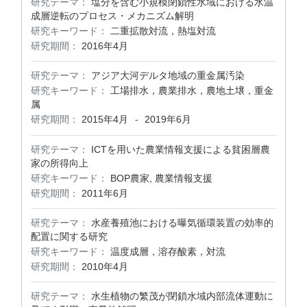
研究テーマ：
塩分を含む小規模閉鎖性水域における水温
成層逆転のプロセス・メカニズム解明
研究キーワード：
二重拡散対流，熱塩対流
研究期間：
2016年4月
研究テーマ：
アジア大河デルタ地域の重金属汚染
研究キーワード：
工場排水，農業排水，農地土壌，重金
属
研究期間：
2015年4月
2019年6月
-
研究テーマ：
ICTを用いた農業情報支援による貧困層農
家の所得向上
研究キーワード：
BOP農家, 農業情報支援
研究期間：
2011年6月
研究テーマ：
水産養殖池における曝気循環装置の効率的
配置に関する研究
研究キーワード：
温度成層，溶存酸素，対流
研究期間：
2010年4月
研究テーマ：
水生植物の繁茂が閉鎖水域内部流体運動に