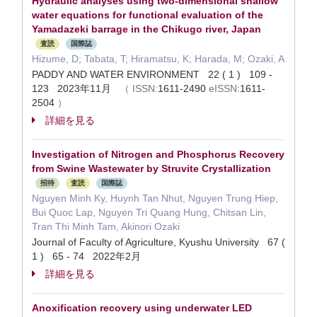
Hydraulic analyses using two‑dimensional shallow
water equations for functional evaluation of the
Yamadazeki barrage in the Chikugo river, Japan
査読
国際誌
Hizume, D; Tabata, T; Hiramatsu, K; Harada, M; Ozaki, A
PADDY AND WATER ENVIRONMENT 22 ( 1 ) 109 -
123 2023年11月
（
ISSN:
1611-2490
eISSN:
1611-
2504
）
詳細を見る
Investigation of Nitrogen and Phosphorus Recovery
from Swine Wastewater by Struvite Crystallization
招待
査読
国際誌
Nguyen Minh Ky, Huynh Tan Nhut, Nguyen Trung Hiep,
Bui Quoc Lap, Nguyen Tri Quang Hung, Chitsan Lin,
Tran Thi Minh Tam, Akinori Ozaki
Journal of Faculty of Agriculture, Kyushu University 67 (
1 ) 65 - 74 2022年2月
詳細を見る
Anoxification recovery using underwater LED