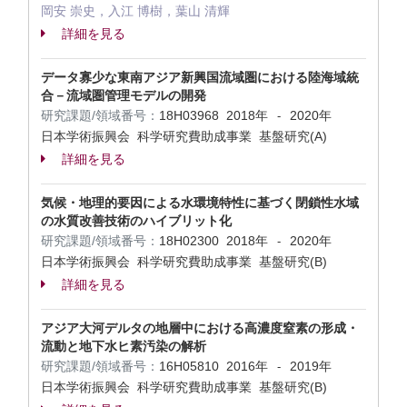
岡安 崇史，入江 博樹，葉山 清輝
詳細を見る
データ寡少な東南アジア新興国流域圏における陸海域統
合－流域圏管理モデルの開発
研究課題/領域番号：
18H03968
2018年
2020年
-
日本学術振興会 科学研究費助成事業 基盤研究(A)
詳細を見る
気候・地理的要因による水環境特性に基づく閉鎖性水域
の水質改善技術のハイブリット化
研究課題/領域番号：
18H02300
2018年
2020年
-
日本学術振興会 科学研究費助成事業 基盤研究(B)
詳細を見る
アジア大河デルタの地層中における高濃度窒素の形成・
流動と地下水ヒ素汚染の解析
研究課題/領域番号：
16H05810
2016年
2019年
-
日本学術振興会 科学研究費助成事業 基盤研究(B)