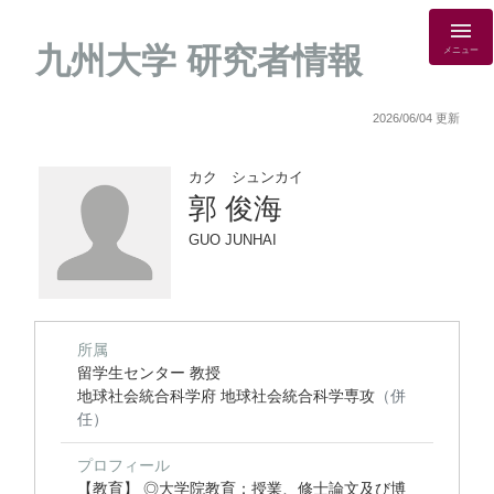
九州大学 研究者情報
メニュー
2026/06/04 更新
カク シュンカイ
郭 俊海
GUO JUNHAI
所属
留学生センター 教授
地球社会統合科学府 地球社会統合科学専攻
（併
任）
プロフィール
【教育】 ◎大学院教育：授業、修士論文及び博