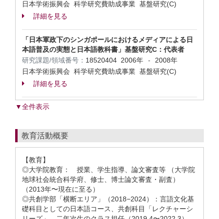
日本学術振興会 科学研究費助成事業 基盤研究(C)
詳細を見る
「日本軍政下のシンガポールにおけるメディアによる日
本語普及の実態と日本語教科書」基盤研究C：代表者
研究課題/領域番号：
18520404
2006年
2008年
-
日本学術振興会 科学研究費助成事業 基盤研究(C)
詳細を見る
▼全件表示
教育活動概要
【教育】
◎大学院教育： 授業、学生指導、論文審査等 （大学院
地球社会統合科学府、修士、博士論文審査・副査）
（2013年〜現在に至る）
◎共創学部「横断エリア」（2018−2024）：言語文化基
礎科目としての日本語コース、共創科目「レクチャーシ
リーズ」、二年次生のクラス担任（2019.4〜2022.3）、