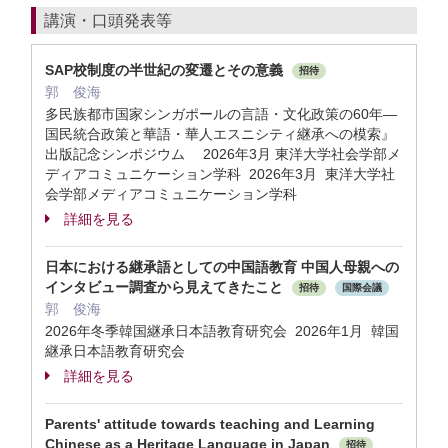
講演・口頭発表等
SAP校制度の半世紀の変遷とその意義
招待
郭 俊海
多民族都市国家シンガポールの言語・文化政策の60年―
国民統合政策と華語・華人エスニシティ継承への模索』
出版記念シンポジウム 2026年3月 東洋大学社会学部メ
ディアコミュニケーション学科 2026年3月 東洋大学社
会学部メディアコミュニケーション学科
詳細を見る
⽇本における継承語としての中国語教育 中国⼈⺟親への
インタビュー調査から⾒えてきたこと
招待
国際会議
郭 俊海
2026年冬季韓国継承日本語教育研究会 2026年1月 韓国
継承日本語教育研究会
詳細を見る
Parents' attitude towards teaching and Learning
Chinese as a Heritage Language in Japan
招待