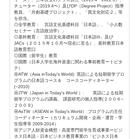
チューター（2019.4〜）及びDP（Degree Project）指導
教員、「共創基礎プロジェクト」、「異文化対応２」等
を担当。
◎全学教育： 言語文化基礎科目「日本語」、「小人数
セミナー（言語政治学）」
◎基幹教育： 言語文化基礎科目「日本語III」及び
JACs（２０１５年１０月〜現在に至る）、基幹教育日本
語教育窓口
◎国際（留学生）教育
◎国際（日本人学生海外派遣に関わる事前教育ートビタ
テ）
⦿ATW（Asia inToday's World): 英語による短期留学プロ
グラムの日本語コース＆ コースコーディネーター
(~2010)
⦿JTW（Japan in Today's World ）: 英語による短期
留学プログラムの講義、 課題研究の個人指導(２００６~
２００９)
⦿AsTW（ASEAN in Today's World）:プログラムの主任
コーディネーター（カリキュラム開発・企画・運営・学
生指導等 2009-2014）
⦿アジア人財資金構想・高度専門留学生育成事業ービジ
ネス日本語・日本ビジネス教育事業の「ビジネス日本