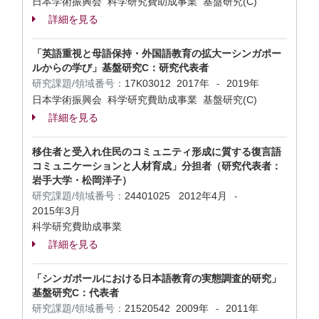
日本学術振興会 科学研究費助成事業 基盤研究(C)
詳細を見る
「英語重視と母語保持・外国語教育の拡大ーシンガポー
ルからの学び」基盤研究C：研究代表者
研究課題/領域番号：
17K03012
2017年
2019年
-
日本学術振興会 科学研究費助成事業 基盤研究(C)
詳細を見る
移住者と受入れ住民のコミュニティ形成に質する復言語
コミュニケーションと人材育成」分担者（研究代表者：
岩手大学・松岡洋子）
研究課題/領域番号：
24401025
2012年4月
-
2015年3月
科学研究費助成事業
詳細を見る
「シンガポールにおける日本語教育の実態調査的研究」
基盤研究C：代表者
研究課題/領域番号：
21520542
2009年
2011年
-