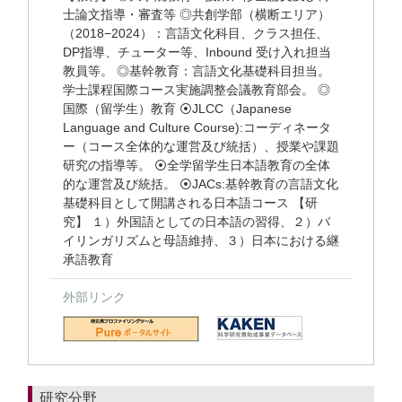
士論文指導・審査等 ◎共創学部（横断エリア）
（2018−2024）：言語文化科目、クラス担任、
DP指導、チューター等、Inbound 受け入れ担当
教員等。 ◎基幹教育：言語文化基礎科目担当。
学士課程国際コース実施調整会議教育部会。 ◎
国際（留学生）教育 ⦿JLCC（Japanese
Language and Culture Course):コーディネータ
ー（コース全体的な運営及び統括）、授業や課題
研究の指導等。 ⦿全学留学生日本語教育の全体
的な運営及び統括。 ⦿JACs:基幹教育の言語文化
基礎科目として開講される日本語コース 【研
究】 １）外国語としての日本語の習得、２）バ
イリンガリズムと母語維持、３）日本における継
承語教育
外部リンク
研究分野