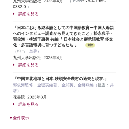
九州大学出版社 2025年4月
（
ISBN:
978-4-7985-
0382-0
）
詳細を見る
「日本における継承語としての中国語教育ー中国人母親
へのインタビュー調査から見えてきたこと」松永典子・
郭俊海・柳瀬千惠美 共編『 日本社会と継承語教育 多文
化・多言語環境に育つ子どもたち 』
査読
（
担当：
単著）
九州大学出版社 2025年4月
詳細を見る
『中国東北地域と日本-鉄嶺安全農村の過去と現在-』
郭俊海監修、金珽実編著、金武英、金鋌燕編（
担当：
共
著）
花書院 2023年3月
詳細を見る
▼全件表示