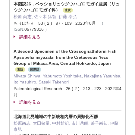
本図説26．ベッショリュウグウハゴロモガイ亜属（リュ
ウグウハゴロモガイ科）
査読
松原 尚志, 佐々木 猛智, 伊藤 泰弘
ちりぼたん 53 ( 2 ) 97 - 109 2023年8月
（
ISSN:
05779316
）
詳細を見る
A Second Specimen of the Crossognathiform Fish
Apsopelix miyazakii from the Cretaceous Yezo
Group of Mikasa Area, Central Hokkaido, Japan
査読
国際誌
Miyata Shinya, Yabumoto Yoshitaka, Nakajima Yasuhisa,
Ito Yasuhiro, Sasaki Takenori
Paleontological Research 26 ( 2 ) 213 - 223 2022年4
月
詳細を見る
北海道北見地域の中新統相内層の貝類化石群
松原尚志, 太田敏量, 中村雄紀, 市川岳朗, 兼子尚知, 伊藤
泰弘