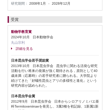
研究期間：
2008年1月
2028年12月
-
受賞
動物学教育賞
2024年10月 日本動物学会
丸山宗利
詳細を見る
日本昆虫学会若手奨励賞
2013年10月 日本昆虫学会 昆虫学に関わる活発な研究
活動を行い将来の発展が強く期待される，原則として40
歳未満（応募時）の若手研究者に贈られる。大学院より
続けてきた「好蟻性昆虫とアリの多様性と進化」という
研究内容が認められた。
日本昆虫学会賞
2012年9月 日本昆虫学会 日本からシロアリノミバエ亜
科Termitoxeniinaeを発見し、3属3種を初記録、1新属1新