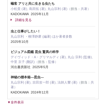
蟻客 アリと共に生きる虫たち
小松貴 (著), 島田拓 (著), 丸山宗利 (著)（
担当：
共著）
KADOKAWA 2025年11月
詳細を見る
虫と仕事がしたい！
丸山宗利 ・柳澤静磨 (編著) ほか著者多数
2025年10月
ビジュアル図鑑 昆虫 驚異の科学
デイヴィッド・A・グリマルディ (著), 丸山 宗利 (監修),
中里 京子 (翻訳)（
担当：
監修）
河出書房新社 2025年5月
神秘の標本箱―昆虫―
丸山宗利 (著), 吉田攻一郎 (著), 法師人響 (著)（
担当：
共
著）
KADOKAWA 2024年12月
▼全件表示