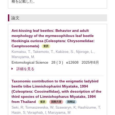
種を記載した。
論文
Ant-kissing leaf beetles: Behavior and adult
morphology of the myrmecophilous leaf beetle
Hockingia curiosa (Coleoptera: Chrysomelidae:
Camptosomata)
査読
Komatsu, T., Takemoto, T., Kakizoe, S., Njoroge, L.,
Maruyama, M.
Entomological Science 28 ( 3 ) e12608 2025年8月
詳細を見る
Taxonomic contribution to the enigmatic ladybird
beetle tribe Limnichopharini Miyatake, 1994
(Coleoptera: Coccinellidae), with description of the
third species of Limnichopharus Miyatake, 1994
from Thailand
査読
国際共著
国際誌
Seki, R; Tomaszewska, W; Szawaryn, K; Hashizume, T;
Hasin, S; Voraphab, I; Maruyama, M