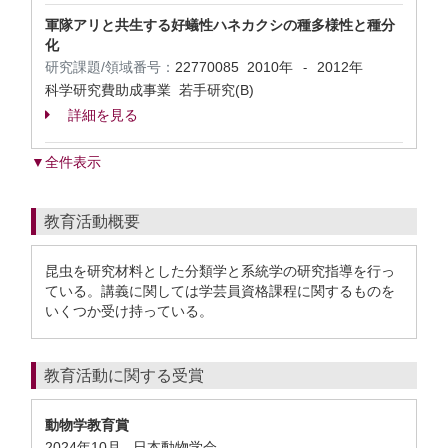
軍隊アリと共生する好蟻性ハネカクシの種多様性と種分
化
研究課題/領域番号：
22770085
2010年
2012年
-
科学研究費助成事業 若手研究(B)
詳細を見る
▼全件表示
教育活動概要
昆虫を研究材料とした分類学と系統学の研究指導を行っ
ている。講義に関しては学芸員資格課程に関するものを
いくつか受け持っている。
教育活動に関する受賞
動物学教育賞
2024年10月 日本動物学会