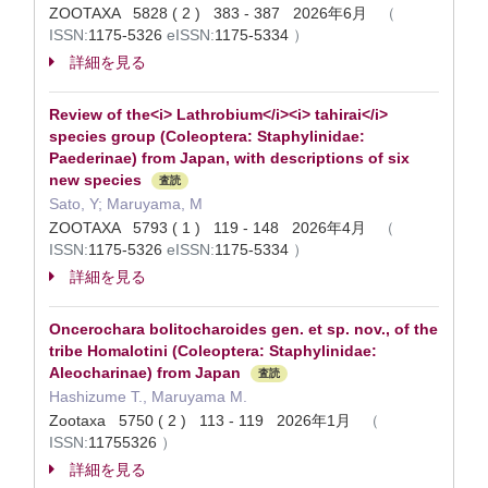
ZOOTAXA 5828 ( 2 ) 383 - 387 2026年6月
（
ISSN:
1175-5326
eISSN:
1175-5334
）
詳細を見る
Review of the<i> Lathrobium</i><i> tahirai</i>
species group (Coleoptera: Staphylinidae:
Paederinae) from Japan, with descriptions of six
new species
査読
Sato, Y; Maruyama, M
ZOOTAXA 5793 ( 1 ) 119 - 148 2026年4月
（
ISSN:
1175-5326
eISSN:
1175-5334
）
詳細を見る
Oncerochara bolitocharoides gen. et sp. nov., of the
tribe Homalotini (Coleoptera: Staphylinidae:
Aleocharinae) from Japan
査読
Hashizume T., Maruyama M.
Zootaxa 5750 ( 2 ) 113 - 119 2026年1月
（
ISSN:
11755326
）
詳細を見る