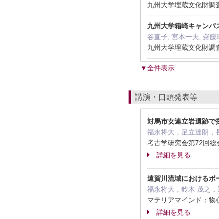
九州大学埋蔵文化財調査
九州大学箱崎キャンパス発
谷直子, 宮本一夫, 齋藤
九州大学埋蔵文化財調査
▼全件表示
講演・口頭発表等
対馬市女連立岩遺跡で
福永将大，足立達朗，
考古学研究会第72回総会
詳細を見る
遠賀川流域におけるボ
福永将大，鈴木 茂之，
マテリアマインド：物心
詳細を見る