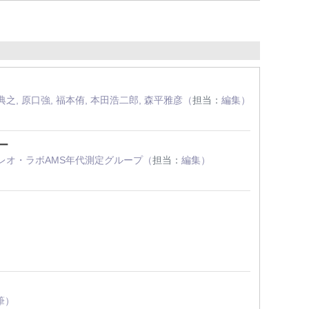
典之, 原口強, 福本侑, 本田浩二郎, 森平雅彦（
担当：
編集）
点ー
パレオ・ラボAMS年代測定グループ（
担当：
編集）
筆）