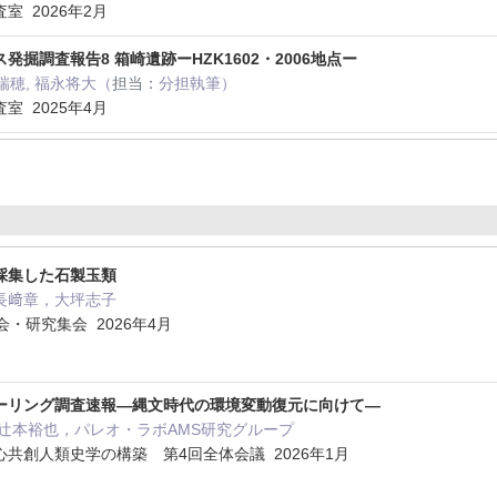
室 2026年2月
掘調査報告8 箱崎遺跡ーHZK1602・2006地点ー
瑞穂, 福永将大（
担当：
分担執筆）
室 2025年4月
採集した石製玉類
長﨑章，大坪志子
・研究集会 2026年4月
ーリング調査速報―縄文時代の環境変動復元に向けて―
辻本裕也，パレオ・ラボAMS研究グループ
共創人類史学の構築 第4回全体会議 2026年1月