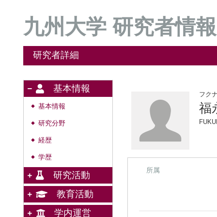
九州大学 研究者情報
研究者詳細
基本情報
フク
福
基本情報
◆
FUKU
研究分野
◆
経歴
◆
学歴
◆
所属
研究活動
教育活動
学内運営