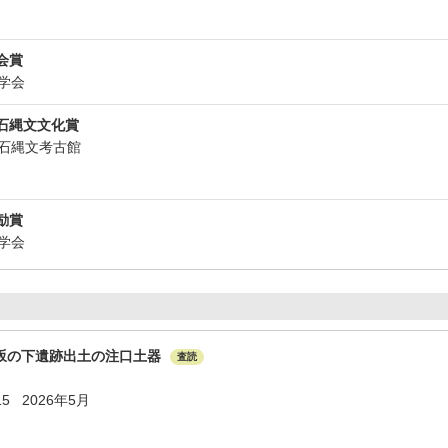
会賞
古学会
石縄文文化賞
市尖石縄文考古館
励賞
古学会
坂の下遺跡出土の注口土器
査読
15 2026年5月