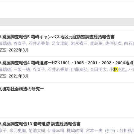
ス発掘調査報告5 箱崎キャンパス地区元寇防塁調査総括報告書
藤瑞穂, 谷直子, 石井若香菜, 足立達朗, 岩永省三, 鹿島薫, 佐伯弘次, 白石
室 2022年3月
調査報告4 箱崎遺跡ーHZK1901・1905・2001・2002・2004地
藤瑞穂, 三阪一徳, 谷直子, 石井若香菜, 伊藤泰弘, 金田明大, 小
林
克也, 
室 2021年3月
文後期社会構造の研究ー
）
発掘調査報告13 箱崎遺跡 調査総括報告書
京子, 米元史織, 菊池大樹, 伊藤幸司, 梶嶋政司, 宮本一夫（
担当：
分担執