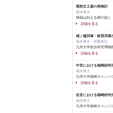
箆削文土器の再検討
福永将大
禍福は糾える縄の如し 千
詳細を見る
城ノ越貝塚・岐宿貝塚
福永将大・伊藤泰弘
九州大学総合研究博物館研究
詳細を見る
中世における箱崎砂州
福永将大
九州大学箱崎キャンパス発
詳細を見る
近世における箱崎砂州
福永将大
九州大学箱崎キャンパス発