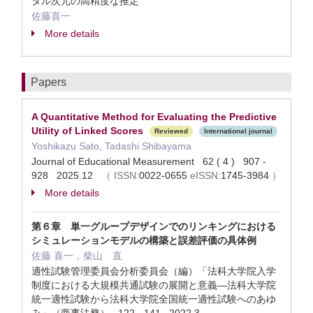
タル次元の高精度な推定
佐藤喜一
More details
Papers
A Quantitative Method for Evaluating the Predictive
Utility of Linked Scores
Reviewed
International journal
Yoshikazu Sato, Tadashi Shibayama
Journal of Educational Measurement 62 ( 4 ) 907 -
928 2025.12
（
ISSN:
0022-0655
eISSN:
1745-3984
）
More details
第６章 単一グループデザインでのリンキングにおける
シミュレーションモデルの構築と誤差評価の具体例
佐藤 喜一，柴山 直
適性試験管理委員会分析委員会（編）「法科大学院入学
制度における大規模共通試験の展開と意義―法科大学院
統一適性試験から法科大学院全国統一適性試験へのあゆ