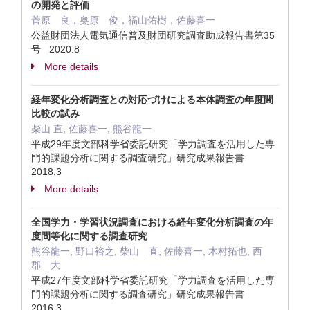
の開発と評価
菅原 良，奥原 俊，福山佑樹，佐藤喜一
公益財団法人電気通信普及財団研究調査助成報告書第35
号 2020.8
More details
経年変化分析調査との対応づけによる本体調査の年度間
比較の試み
柴山 直, 佐藤喜一, 熊谷龍一
平成29年度文部科学省委託研究「学力調査を活用した専
門的課題分析に関する調査研究」研究成果報告書
2018.3
More details
全国学力・学習状況調査における経年変化分析調査の年
度間等化に関する調査研究
熊谷龍一, 野口裕之, 柴山 直, 佐藤喜一, 木村拓也, 西
郡 大
平成27年度文部科学省委託研究「学力調査を活用した専
門的課題分析に関する調査研究」研究成果報告書
2016.3