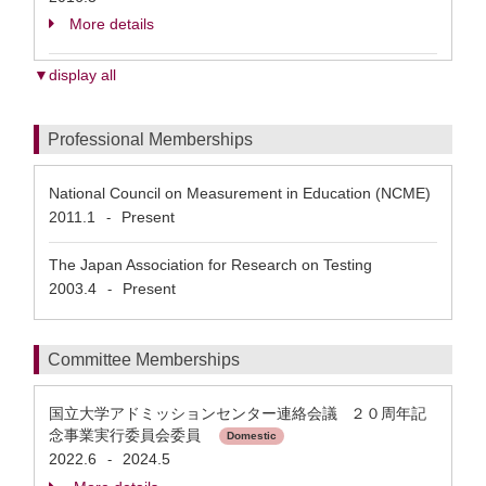
More details
▼display all
Professional Memberships
National Council on Measurement in Education (NCME)
2011.1
Present
-
The Japan Association for Research on Testing
2003.4
Present
-
Committee Memberships
国立大学アドミッションセンター連絡会議 ２０周年記
念事業実行委員会委員
Domestic
2022.6
2024.5
-