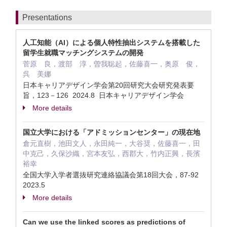
Presentations
人工知能（AI）による個人特性抽出システムを搭載した
留学生就職マッチングシステムの開発
菅原 良，渡部 淳，曽我聡起，佐藤喜一，奥原 俊，
呉 美娜
日本キャリアデザイン学会第20回研究大会研究発表要
旨，123－126 2024.8 日本キャリアデザイン学会
More details
国立大学における「アドミッションセンター」の現在地
倉元直樹，池田文人，永田純一，大谷奨，佐藤喜一，田
中克己，久保沙織，宮本友弘，西郡大，竹内正興，長濱
裕幸
全国大学入学者選抜研究連絡協議会第18回大会，87-92
2023.5
More details
Can we use the linked scores as predictions of