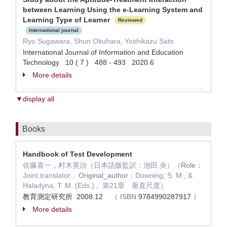
between Learning Using the e-Learning System and
Learning Type of Learner
Reviewed
International journal
Ryo Sugawara, Shun Okuhara, Yoshikazu Sato
International Journal of Information and Education
Technology 10 ( 7 ) 488 - 493 2020.6
More details
▼display all
Books
Handbook of Test Development
佐藤喜一，村木英治（日本語版監訳：池田 央）（
Role：
Joint translator ,
Original_author：
Downing, S. M., &
Haladyna, T. M. (Eds.) , 第21章 垂直尺度）
教育測定研究所 2008.12
（
ISBN:
9784990287917
）
More details