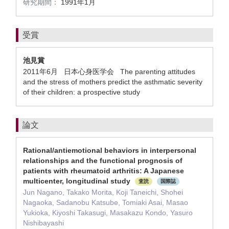
研究期間：
1991年1月
受賞
池見賞
2011年6月 日本心身医学会 The parenting attitudes
and the stress of mothers predict the asthmatic severity
of their children: a prospective study
論文
Rational/antiemotional behaviors in interpersonal
relationships and the functional prognosis of
patients with rheumatoid arthritis: A Japanese
multicenter, longitudinal study
査読
国際誌
Jun Nagano, Takako Morita, Koji Taneichi, Shohei
Nagaoka, Sadanobu Katsube, Tomiaki Asai, Masao
Yukioka, Kiyoshi Takasugi, Masakazu Kondo, Yasuro
Nishibayashi