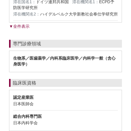
滞在国名1：
ドイツ連邦共和国
滞在機関名1：
ECPD予
防医学研究所
滞在機関名2：
ハイデルベルク大学新教社会奉仕学研究所
▼全件表示
専門診療領域
生物系／医歯薬学／内科系臨床医学／内科学一般（含心
身医学）
臨床医資格
認定産業医
日本医師会
総合内科専門医
日本内科学会