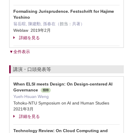
Formalising Jurisprudence. Festschrift for Hajime
Yoshino
翁岳暄, 陳建勳, 孫春在（
担当：
共著）
Weblaw 2019年2月
詳細を見る
▼全件表示
講演・口頭発表等
When ELSI meets Design: On Design-centered AI
Governance
招待
Yueh-Hsuan Weng
Tohoku-NTU Symposium on AI and Human Studies
2021年3月
詳細を見る
Technology Review: On Cloud Computing and