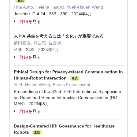
査読
Hilja Autto, Helena Haapio, Yueh-Hsuan Weng
Jusletter IT 4.24 383 - 390 2024年4月
詳細を見る
人とAI共生を考えるには「文化」が重要である
前田春香, 翁岳暄, 佐倉統
科学 24/2 2024年2月
詳細を見る
Ethical Design for Privacy-related Communication in
Human-Robot Interaction
査読
Yueh-Hsuan Weng, Enrico Francesconi
Proceedings of the 32nd IEEE International Symposium
on Robot and Human Interactive Communication (RO-
MAN) 2023年8月
詳細を見る
Design-Centered HRI Governance for Healthcare
Robots
査読