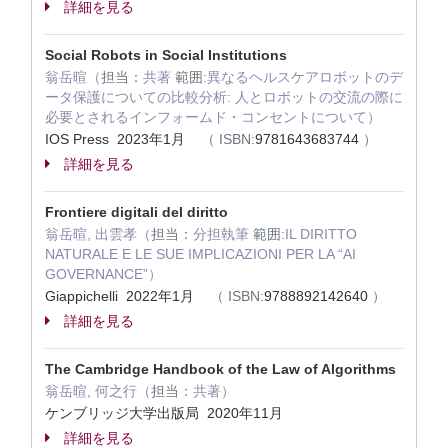
詳細を見る
Social Robots in Social Institutions
翁岳暄（
担当：
共著
範囲:
異なるヘルスケアロボットのデ
ータ保護についての比較分析: 人とロボットの交流の際に
必要とされるインフォームド・コンセントについて）
IOS Press 2023年1月
（
ISBN:
9781643683744
）
詳細を見る
Frontiere digitali del diritto
翁岳暄, 出雲孝（
担当：
分担執筆
範囲:
IL DIRITTO
NATURALE E LE SUE IMPLICAZIONI PER LA “AI
GOVERNANCE”）
Giappichelli 2022年1月
（
ISBN:
9788892142640
）
詳細を見る
The Cambridge Handbook of the Law of Algorithms
翁岳暄, 何之行（
担当：
共著）
ケンブリッジ大学出版局 2020年11月
詳細を見る