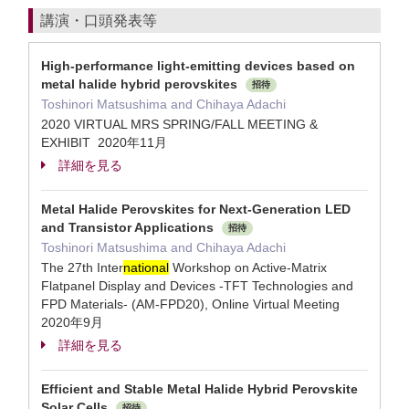
講演・口頭発表等
High-performance light-emitting devices based on
metal halide hybrid perovskites
招待
Toshinori Matsushima and Chihaya Adachi
2020 VIRTUAL MRS SPRING/FALL MEETING &
EXHIBIT 2020年11月
詳細を見る
Metal Halide Perovskites for Next-Generation LED
and Transistor Applications
招待
Toshinori Matsushima and Chihaya Adachi
The 27th Inter
national
Workshop on Active-Matrix
Flatpanel Display and Devices -TFT Technologies and
FPD Materials- (AM-FPD20), Online Virtual Meeting
2020年9月
詳細を見る
Efficient and Stable Metal Halide Hybrid Perovskite
Solar Cells
招待