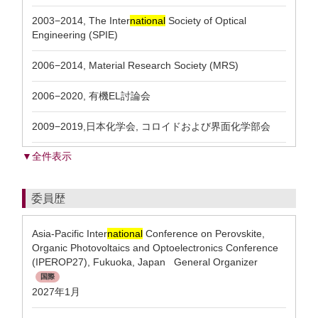
2003−2014, The Inter
national
Society of Optical
Engineering (SPIE)
2006−2014, Material Research Society (MRS)
2006−2020, 有機EL討論会
2009−2019,日本化学会, コロイドおよび界面化学部会
▼全件表示
委員歴
Asia-Pacific Inter
national
Conference on Perovskite,
Organic Photovoltaics and Optoelectronics Conference
(IPEROP27), Fukuoka, Japan General Organizer
国際
2027年1月