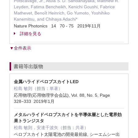
Potscavage, Jr., Atula S. D. Sandanayaka, Matthew R.
Leyden, Fatima Bencheikh, Kenichi Goushi, Fabrice
Mathevet, Benoît Heinrich, Go Yumoto, Yoshihiko
Kanemitsu, and Chihaya Adachi*
Nature Photonics 14 70 - 75 2019年11月
詳細を見る
▼全件表示
書籍等出版物
金属ハライドペロブスカイトLED
松島 敏則（
担当：
単著）
応用物理(応用物理学会会誌), Vol. 88, No. 5, Page
328−333 2019年1月
メタルハライドペロブスカイトを半導体層とした電界効
果トランジスタ
松島 敏則，安達千波矢（
担当：
共著）
ペロブスカイト太陽電池の開発最前線, シーエムシー出