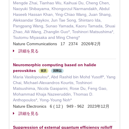
Mengde Zhai, Tianhao Wu, Kaihuai Du, Cheng Chen,
Naoyuki Shibayama, Khongorzul Narmandakh, Abdul
Haseeb Hassan Khan, Ying-Chiao Wang, Juan Shang,
Aleksandar Staykov, Jun Tae Song, Shintaro Ida,
Pangpang Wang, Sunao Yamada, Kaoru Tamada, Shuai
Zhao, Aili Wang, Zhanglin Guo*, Toshinori Matsushima*,
Tsutomu Miyasaka and Ming Cheng*
Nature Communications 17 2374 2026年2月
詳細を見る
Neuromorphic computing based on halide
perovskites
査読
国際誌
Maria Vasilopoulou*, Abd Rashid bin Mohd Yusoff*, Yang
Chai, Michael-Alexandros Kourtis, Toshinori
Matsushima, Nicola Gasparini, Rose Du, Feng Gao,
Mohammad Khaja Nazeeruddin, Thomas D.
Anthopoulos*, Yong-Young Noh*
Nature Electronics 6 ( 12 ) 949 - 962 2023年12月
詳細を見る
Suppression of external quantum efficiency rolloff