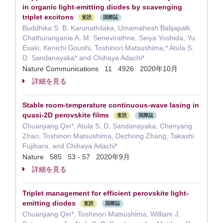
in organic light-emitting diodes by scavenging
triplet excitons
査読
国際誌
Buddhika S. B. Karunathilaka, Umamahesh Balijapalli,
Chathuranganie A. M. Senevirathne, Seiya Yoshida, Yu
Esaki, Kenichi Goushi, Toshinori Matsushima,* Atula S.
D. Sandanayaka* and Chihaya Adachi*
Nature Communications 11 4926 2020年10月
詳細を見る
Stable room-temperature continuous-wave lasing in
quasi-2D perovskite films
査読
国際誌
Chuanjiang Qin*, Atula S. D. Sandanayaka, Chenyang
Zhao, Toshinori Matsushima, Dezhong Zhang, Takashi
Fujihara, and Chihaya Adachi*
Nature 585 53 - 57 2020年9月
詳細を見る
Triplet management for efficient perovskite light-
emitting diodes
査読
国際誌
Chuanjiang Qin*, Toshinori Matsushima, William J.