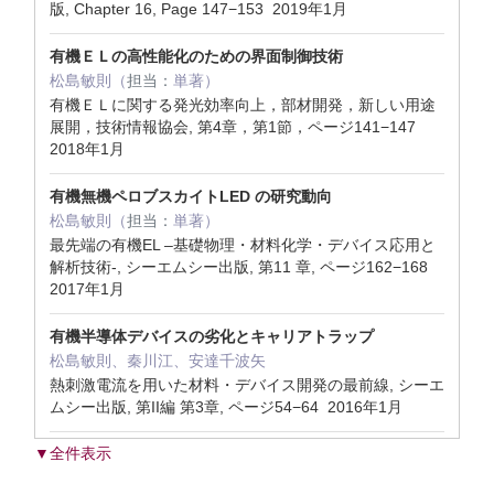
版, Chapter 16, Page 147−153 2019年1月
有機ＥＬの高性能化のための界面制御技術
松島敏則（
担当：
単著）
有機ＥＬに関する発光効率向上，部材開発，新しい用途
展開，技術情報協会, 第4章，第1節，ページ141−147
2018年1月
有機無機ペロブスカイトLED の研究動向
松島敏則（
担当：
単著）
最先端の有機EL –基礎物理・材料化学・デバイス応用と
解析技術-, シーエムシー出版, 第11 章, ページ162−168
2017年1月
有機半導体デバイスの劣化とキャリアトラップ
松島敏則、秦川江、安達千波矢
熱刺激電流を用いた材料・デバイス開発の最前線, シーエ
ムシー出版, 第II編 第3章, ページ54−64 2016年1月
▼全件表示