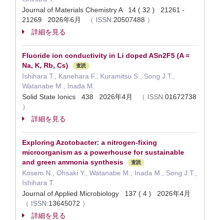
Journal of Materials Chemistry A 14 ( 32 ) 21261 -
21269 2026年6月
（
ISSN:
20507488
）
詳細を見る
Fluoride ion conductivity in Li doped ASn2F5 (A =
Na, K, Rb, Cs)
査読
Ishihara T., Kanehara F., Kuramitsu S., Song J.T.,
Watanabe M., Inada M.
Solid State Ionics 438 2026年4月
（
ISSN:
01672738
）
詳細を見る
Exploring Azotobacter: a nitrogen-fixing
microorganism as a powerhouse for sustainable
and green ammonia synthesis
査読
Kosem N., Ohsaki Y., Watanabe M., Inada M., Song J.T.,
Ishihara T.
Journal of Applied Microbiology 137 ( 4 ) 2026年4月
（
ISSN:
13645072
）
詳細を見る