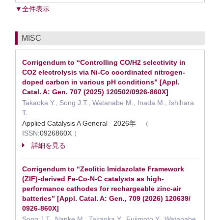
▼全件表示
MISC
Corrigendum to “Controlling CO/H2 selectivity in
CO2 electrolysis via Ni-Co coordinated nitrogen-
doped carbon in various pH conditions” [Appl.
Catal. A: Gen. 707 (2025) 120502/0926-860X]
Takaoka Y., Song J.T., Watanabe M., Inada M., Ishihara
T.
Applied Catalysis A General 2026年
（
ISSN:
0926860X
）
詳細を見る
Corrigendum to “Zeolitic Imidazolate Framework
(ZIF)-derived Fe-Co-N-C catalysts as high-
performance cathodes for rechargeable zinc-air
batteries” [Appl. Catal. A: Gen., 709 (2026) 120639/
0926-860X]
Song J.T., Nanke M., Takaoka Y., Fujimoto Y., Watanabe