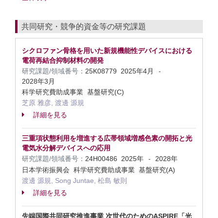
共同研究・競争的資金等の研究課題
シクロファン骨格を用いた新規機能性デバイスにおける
電荷再結合抑制材料の開発
研究課題/領域番号：
25K08779
2025年4月
-
2028年3月
科学研究費助成事業 基盤研究(C)
芝原 雅彦, 渡邊 源規
詳細を見る
三重項状態利用を増進する広帯領域増感色素の開拓と光
電気水分解デバイスへの応用
研究課題/領域番号：
24H00486
2025年
2028年
-
日本学術振興会 科学研究費助成事業 基盤研究(A)
渡邊 源規, Song Juntae, 松島 敏則
詳細を見る
先端国際共同研究推進事業 次世代のためのASPIRE「光