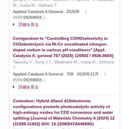
M., Inada M., Ishihara T.
Applied Catalysis A General 2026年
（
ISSN:
0926860X
）
詳細を見る
Corrigendum to “Controlling CO/H2selectivity in
CO2electrolysis via Ni-Co coordinated nitrogen-
doped carbon in various pH conditions” [Appl.
Catalysis A: general 707 (2025) 120502 / 0926-860X]
Takaoka Y., Song J.T., Watanabe M., Inada M., Ishihara
T.
Applied Catalysis A General 708 2025年12月
（
ISSN:
0926860X
）
詳細を見る
Correction: Hybrid d0and d10electronic
configurations promote photocatalytic activity of
high-entropy oxides for CO2 conversion and water
splitting (Journal of Materials Chemistry A (2024) 12
(31589-31602) DOI: 10.1039/D4TA04689G)