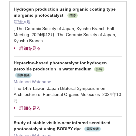
Hydrogen production using organic coating type
inorganic photocatalyst,
招待
渡邊源規
, The Ceramic Society of Japan, Kyushu Branch Fall
Meeting 2024年12月 The Ceramic Society of Japan,
Kyushu Branch
詳細を見る
Heptazine-based photocatalyst for hydrogen
peroxide production in water medium
招待
国際会議
Motonori Watanabe
The 14th Taiwan-Japan Bilateral Symposium on
Architecture of Functional Organic Molecules 2024年10
月
詳細を見る
Study of stable visible-near infrared sensitized
photocatalyst using BODIPY dye
国際会議
Motonori Watanabe