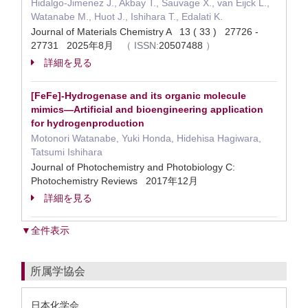
Hidalgo-Jimenez J., Akbay T., Sauvage X., van Eijck L.,
Watanabe M., Huot J., Ishihara T., Edalati K.
Journal of Materials Chemistry A 13 ( 33 ) 27726 -
27731 2025年8月
（
ISSN:
20507488
）
詳細を見る
[FeFe]-Hydrogenase and its organic molecule
mimics—Artificial and bioengineering application
for hydrogenproduction
Motonori Watanabe, Yuki Honda, Hidehisa Hagiwara,
Tatsumi Ishihara
Journal of Photochemistry and Photobiology C:
Photochemistry Reviews 2017年12月
詳細を見る
▼全件表示
所属学協会
日本化学会