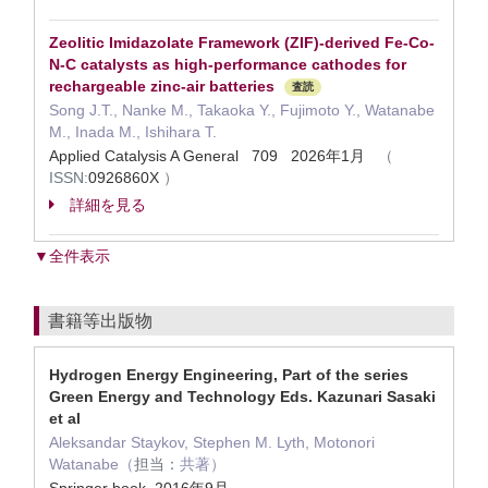
Zeolitic Imidazolate Framework (ZIF)-derived Fe-Co-
N-C catalysts as high-performance cathodes for
rechargeable zinc-air batteries
査読
Song J.T., Nanke M., Takaoka Y., Fujimoto Y., Watanabe
M., Inada M., Ishihara T.
Applied Catalysis A General 709 2026年1月
（
ISSN:
0926860X
）
詳細を見る
▼全件表示
書籍等出版物
Hydrogen Energy Engineering, Part of the series
Green Energy and Technology Eds. Kazunari Sasaki
et al
Aleksandar Staykov, Stephen M. Lyth, Motonori
Watanabe（
担当：
共著）