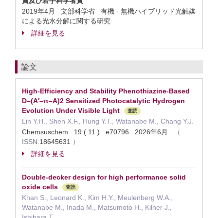
賞及び若手科学者賞
2019年4月 文部科学省 有機 - 無機ハイブリッド光触媒
による光水分解に関する研究
詳細を見る
論文
High-Efficiency and Stability Phenothiazine-Based
D–(A′–π–A)2 Sensitized Photocatalytic Hydrogen
Evolution Under Visible Light
査読
Lin Y.H., Shen X.F., Hung Y.T., Watanabe M., Chang Y.J.
Chemsuschem 19 ( 11 ) e70796 2026年6月
（
ISSN:
18645631
）
詳細を見る
Double-decker design for high performance solid
oxide cells
査読
Khan S., Leonard K., Kim H.Y., Meulenberg W.A.,
Watanabe M., Inada M., Matsumoto H., Kilner J.,
Ishihara T.