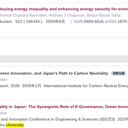
ducing energy inequality and enhancing energy security for envir
hamal Chandra Karmaker, Andrew J Chapman, Bidyut Baran Saha
Production 522 ( 146344 ) 2025年8月
（
ISSN:
0959-6526
eISSN:
1879
Green Innovation, and Japan’s Path to Carbon Neutrality
国際会議
aker
ium, 2026 2026年1月 International Institute for Carbon-Neutral Ene
ity in Japan: The Synergistic Role of E-Governance, Green Innova
aker
e and Innovation Conference in Engineering & Sciences (IEICES) 2025
shu
University