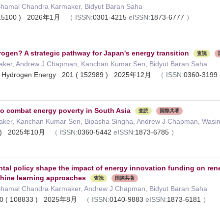
hamal Chandra Karmaker, Bidyut Baran Saha
( 115100 ) 2026年1月
（
ISSN:
0301-4215
eISSN:
1873-6777
）
drogen? A strategic pathway for Japan's energy transition
査読
ker, Andrew J Chapman, Kanchan Kumar Sen, Bidyut Baran Saha
l of Hydrogen Energy 201 ( 152989 ) 2025年12月
（
ISSN:
0360-3199
 combat energy poverty in South Asia
査読
国際共著
ker, Kanchan Kumar Sen, Bipasha Singha, Andrew J Chapman, Wasimu
65 ) 2025年10月
（
ISSN:
0360-5442
eISSN:
1873-6785
）
al policy shape the impact of energy innovation funding on re
hine learning approaches
査読
国際共著
hamal Chandra Karmaker, Andrew J Chapman, Bidyut Baran Saha
50 ( 108833 ) 2025年8月
（
ISSN:
0140-9883
eISSN:
1873-6181
）