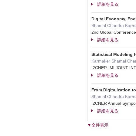
詳細を見る
Digital Economy, Ene
Shamal Chandra Karm
2nd Global Conference 
詳細を見る
Statistical Modeling 
Karmaker Shamal Cha
I2CNER-IMI JOINT I
詳細を見る
From Digitalization 
Shamal Chandra Karm
I2CNER Annual Sympos
詳細を見る
▼全件表示