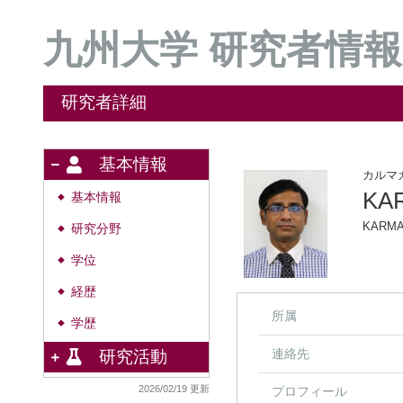
九州大学 研究者情報
研究者詳細
基本情報
カルマ
KA
基本情報
◆
KARMA
研究分野
◆
学位
◆
経歴
◆
所属
学歴
◆
連絡先
研究活動
2026/02/19 更新
プロフィール