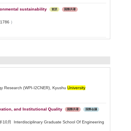
onmental sustainability
査読
国際共著
-1786
）
rgy Research (WPI-I2CNER), Kyushu
University
tion, and Institutional Quality
国際共著
国際会議
年10月 Interdisciplinary Graduate School Of Engineering