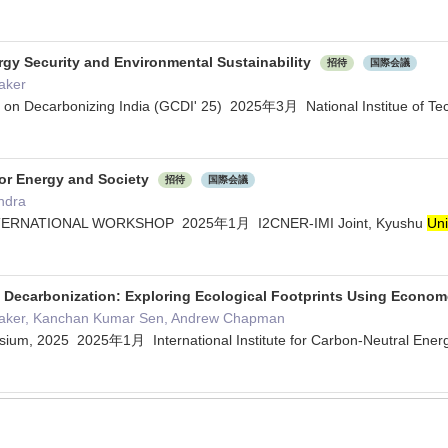
rgy Security and Environmental Sustainability
招待
国際会議
aker
on Decarbonizing India (GCDI' 25) 2025年3月 National Institue of Tech
for Energy and Society
招待
国際会議
ndra
NTERNATIONAL WORKSHOP 2025年1月 I2CNER-IMI Joint, Kyushu
Uni
to Decarbonization: Exploring Ecological Footprints Using Econo
aker, Kanchan Kumar Sen, Andrew Chapman
ium, 2025 2025年1月 International Institute for Carbon-Neutral Ene