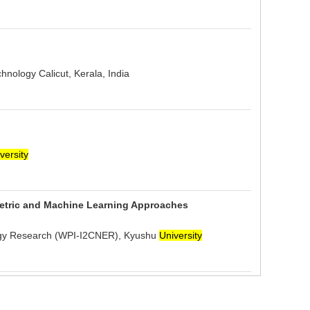
nology Calicut, Kerala, India
versity
metric and Machine Learning Approaches
rgy Research (WPI-I2CNER), Kyushu
University