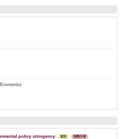
 Economics
nmental policy stringency
査読
国際共著