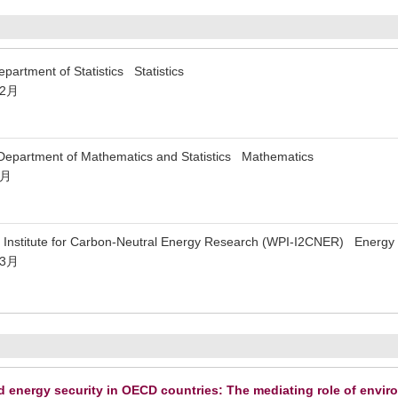
artment of Statistics Statistics
12月
partment of Mathematics and Statistics Mathematics
5月
nstitute for Carbon-Neutral Energy Research (WPI-I2CNER) Energy
年3月
energy security in OECD countries: The mediating role of enviro