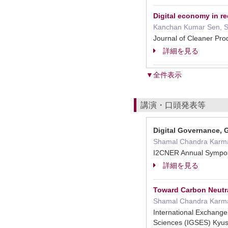
Digital economy in re
Kanchan Kumar Sen, S
Journal of Cleaner 
詳細を見る
▼全件表示
講演・口頭発表等
Digital Governance, 
Shamal Chandra Karm
I2CNER Annual Sympos
詳細を見る
Toward Carbon Neutral
Shamal Chandra Karm
International Exchang
Sciences (IGSES) Kyu