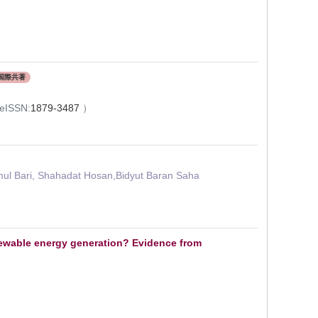
国際共著
eISSN:
1879-3487
）
l Bari, Shahadat Hosan,Bidyut Baran Saha
newable energy generation? Evidence from