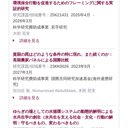
環境保全行動を促進するためのフレーミングに関する実
証的研究
研究課題/領域番号：
25K21431
2025年4月
-
2028年3月
科学研究費助成事業 若手研究
木附 晃実
詳細を見る
貧困の罠はどのような条件の時に現れ、また続くのか：
長期農家パネルによる国際比較
研究課題/領域番号：
23KK0026
2023年9月
-
2027年3月
科学研究費助成事業 国際共同研究加速基金(海外連携研
究)
加治佐 敬, Mohammad AbdulMalek, 木附 晃実
詳細を見る
ゆらぎの場としての水循環システムの動態的解明による
水共生学の創生（水共生を支える社会・文化・行動の解
明：守るべきもの、変わるべきもの）