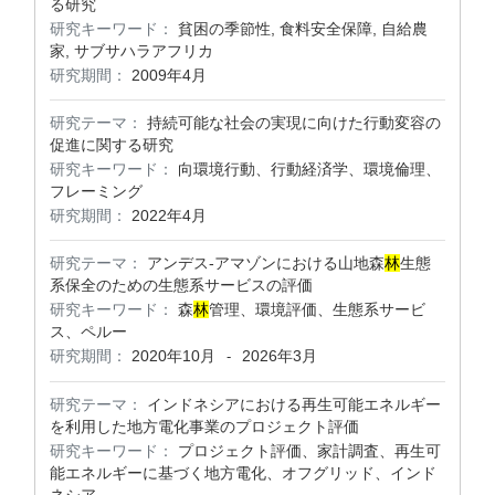
る研究
研究キーワード：
貧困の季節性, 食料安全保障, 自給農
家, サブサハラアフリカ
研究期間：
2009年4月
研究テーマ：
持続可能な社会の実現に向けた行動変容の
促進に関する研究
研究キーワード：
向環境行動、行動経済学、環境倫理、
フレーミング
研究期間：
2022年4月
研究テーマ：
アンデス-アマゾンにおける山地森
林
生態
系保全のための生態系サービスの評価
研究キーワード：
森
林
管理、環境評価、生態系サービ
ス、ペルー
研究期間：
2020年10月
2026年3月
-
研究テーマ：
インドネシアにおける再生可能エネルギー
を利用した地方電化事業のプロジェクト評価
研究キーワード：
プロジェクト評価、家計調査、再生可
能エネルギーに基づく地方電化、オフグリッド、インド