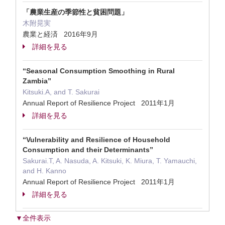
「農業生産の季節性と貧困問題」
木附晃実
農業と経済 2016年9月
詳細を見る
“Seasonal Consumption Smoothing in Rural
Zambia”
Kitsuki.A, and T. Sakurai
Annual Report of Resilience Project 2011年1月
詳細を見る
“Vulnerability and Resilience of Household
Consumption and their Determinants”
Sakurai.T, A. Nasuda, A. Kitsuki, K. Miura, T. Yamauchi,
and H. Kanno
Annual Report of Resilience Project 2011年1月
詳細を見る
▼全件表示