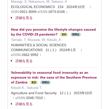
Managi, S; Nakamuro, M; Sakano, A
ECOLOGICAL ECONOMICS 224 2024年10月
（
ISSN:
0921-8009
eISSN:
1873-6106
）
詳細を見る
How did you perceive the lifestyle changes caused
by the COVID-19 pandemic?
査読
国際誌
Tamaki, T; Nozawa, W; Kitsuki, A
HUMANITIES & SOCIAL SCIENCES
COMMUNICATIONS 11 ( 1 ) 2024年1月
（
eISSN:
2662-9992
）
詳細を見る
Vulnerability to seasonal food insecurity as an
exposure to risk: the case of the Southern Province
of Zambia
査読
国際誌
Kitsuki A., Sakurai T.
Agriculture and Food Security 12 ( 1 ) 2023年10月
（
eISSN:
2048-7010
）
詳細を見る