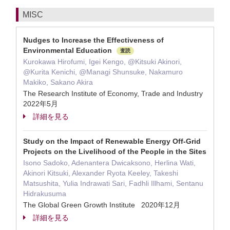
MISC
Nudges to Increase the Effectiveness of
Environmental Education
査読
Kurokawa Hirofumi, Igei Kengo, @Kitsuki Akinori,
@Kurita Kenichi, @Managi Shunsuke, Nakamuro
Makiko, Sakano Akira
The Research Institute of Economy, Trade and Industry
2022年5月
詳細を見る
Study on the Impact of Renewable Energy Off-Grid
Projects on the Livelihood of the People in the Sites
Isono Sadoko, Adenantera Dwicaksono, Herlina Wati,
Akinori Kitsuki, Alexander Ryota Keeley, Takeshi
Matsushita, Yulia Indrawati Sari, Fadhli Illhami, Sentanu
Hidrakusuma
The Global Green Growth Institute 2020年12月
詳細を見る