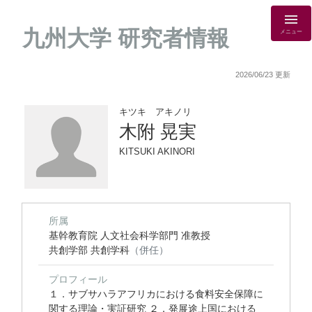
九州大学 研究者情報
メニュー
2026/06/23 更新
キツキ アキノリ
木附 晃実
KITSUKI AKINORI
所属
基幹教育院 人文社会科学部門 准教授
共創学部 共創学科
（併任）
プロフィール
１．サブサハラアフリカにおける食料安全保障に
関する理論・実証研究 ２．発展途上国における