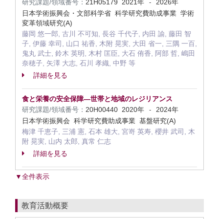
研究課題/領域番号：
21H05179
2021年
2026年
-
日本学術振興会・文部科学省 科学研究費助成事業 学術
変革領域研究(A)
藤岡 悠一郎, 古川 不可知, 長谷 千代子, 内田 諭, 藤田 智
子, 伊藤 幸司, 山口 祐香, 木附 晃実, 大田 省一, 三隅 一百,
鬼丸 武士, 鈴木 英明, 木村 匡臣, 大石 侑香, 阿部 哲, 嶋田
奈穂子, 矢澤 大志, 石川 孝織, 中野 等
詳細を見る
食と栄養の安全保障―世帯と地域のレジリアンス
研究課題/領域番号：
20H00440
2020年
2024年
-
日本学術振興会 科学研究費助成事業 基盤研究(A)
梅津 千恵子, 三浦 憲, 石本 雄大, 宮嵜 英寿, 櫻井 武司, 木
附 晃実, 山内 太郎, 真常 仁志
詳細を見る
▼全件表示
教育活動概要