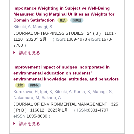
Importance Weighting in Subjective Well-Being
Measures: Using Marginal Utilities as Weights for
Domain Satisfaction
査読
国際誌
Kitsuki, A; Managi, S
JOURNAL OF HAPPINESS STUDIES 24 ( 3 ) 1101 -
1120 2023年2月
（
ISSN:
1389-4978
eISSN:
1573-
7780
）
詳細を見る
Improvement impact of nudges incorporated in
environmental education on students’
environmental knowledge, attitudes, and behaviors
査読
国際誌
Kurokawa, H; Igei, K; Kitsuki, A; Kurita, K; Managi, S;
Nakamuro, M; Sakano, A
JOURNAL OF ENVIRONMENTAL MANAGEMENT 325
( Pt B ) 116612 2023年1月
（
ISSN:
0301-4797
eISSN:
1095-8630
）
詳細を見る