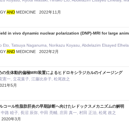
zu Koyasu, Ryota Iwasaki, Hinako Eto, Abdelazim Elsayed Elhelaly, M
OGY
AND
MEDICINE 2022年11月
eld in vivo dynamic nuclear polarization (DNP)-MRI for large ani
o Eto, Tatsuya Naganuma, Norikazu Koyasu, Abdelazim Elsayed Elhel
OGY
AND
MEDICINE 2022年2月
めの生体動的偏極MRI装置によるヒドロキシラジカルのイメージング
安憲一, 立花葉子, 江藤比奈子, 松尾政之
21年5月
非アルコール性脂肪肝炎の早期診断へ向けたレドックスメカニズムの解明
 中路 睦子, 長沼 辰弥, 中田 亮輔, 庄田 真一, 村田 正治, 松尾 政之
020年3月