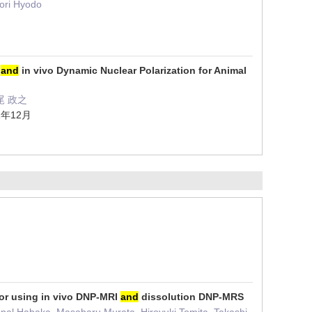
ori Hyodo
n
and
in vivo Dynamic Nuclear Polarization for Animal
松尾 政之
21年12月
mor using in vivo DNP-MRI
and
dissolution DNP-MRS