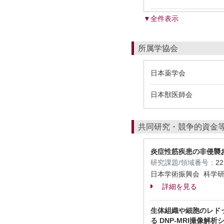
▼全件表示
所属学協会
日本薬学会
日本獣医師会
共同研究・競争的資金
炎症性筋疾患の非侵襲
研究課題/領域番号：
2
日本学術振興会 科学研
詳細を見る
生体組織や細胞のレド
る DNP-MRI撮像解