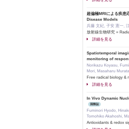
超偏極MRIによる疾患応用研究—A
Disease Models
兵藤 文紀, 子安 憲一, 江藤 
放射線生物研究 = Radiati
詳細を見る
Spatiotemporal imagi
monitoring of respons
Norikazu Koyasu, Fumin
Mori, Masaharu Murata,
Free radical biology
詳細を見る
In Vivo Dynamic Nucl
国際誌
Fuminori Hyodo, Hinak
Tomohiko Akahoshi, M
Antioxidants & redox