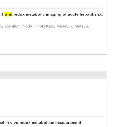
 mT
and
redox metabolic imaging of acute hepatitis rat
, Yoshifumi Noda, Hiroki Kato, Masayuki Matsuo,
ical in vivo redox metabolism measurement