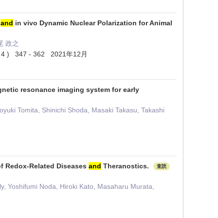
n
and
in vivo Dynamic Nuclear Polarization for Animal
松尾 政之
4 ) 347 - 362 2021年12月
gnetic resonance imaging system for early
oyuki Tomita, Shinichi Shoda, Masaki Takasu, Takashi
 of Redox-Related Diseases
and
Theranostics.
査読
y, Yoshifumi Noda, Hiroki Kato, Masaharu Murata,