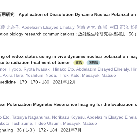
pplication of Dissolution Dynamic Nuclear Polarizatio
比奈子, Abdelazim Elsayed Elhelaly, 岩崎 遼太, 森 崇, 村田 正治, 
on biology research communications : 放射線生物研究会機関誌 56 ( 
ng of redox status using in vivo dynamic nuclear polarization ma
e to radiation treatment of tumor.
査読
国際誌
ori Hyodo, Ryota Iwasaki, Hinako Eto, Abdelazim Elsayed Elhelaly, Hir
 Akira Hara, Yoshifumi Noda, Hiroki Kato, Masayuki Matsuo
 & medicine 179 170 - 180 2021年12月
ear Polarization Magnetic Resonance Imaging for the Evaluation
o Eto, Tatsuya Naganuma, Norikazu Koyasu, Abdelazim Elsayed Elhelal
akoto Hashizume, Hideo Utsumi, Masayuki Matsuo
 signaling 36 ( 1-3 ) 172 - 184 2021年7月