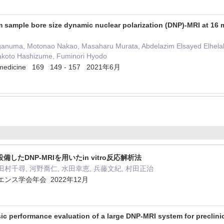
 sample bore size dynamic nuclear polarization (DNP)-MRI at 16
ganuma, Motonao Nakao, Masaharu Murata, Abdelazim Elsayed Elhelaly
akoto Hashizume, Fuminori Hyodo
 & medicine 169 149 - 157 2021年6月
したDNP-MRIを用いたin vitro反応解析法
田村千尋, 河野喬仁, 水田幸恵, 兵藤文紀, 村田正治
ンス学会年会 2022年12月
ic performance evaluation of a large DNP-MRI system for preclin