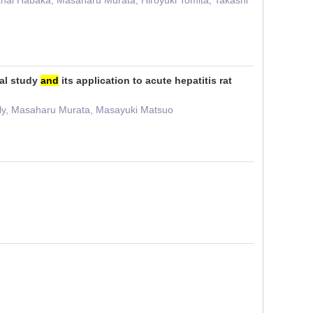
anal Habaka, Masaharu Murata, Hiroyuki Tomita, Takashi
mal study
and
its application to acute hepatitis rat
aly, Masaharu Murata, Masayuki Matsuo