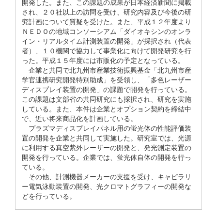
開発した。また、この課題の成果が日本経済新聞に掲載
され、２０社以上の訪問を受け、研究内容及び今後の研
究計画について質疑を受けた。また、平成１２年度より
ＮＥＤＯの地域コンソーシアム「ダイオキシンのオンラ
イン・リアルタイム計測装置の開発」が採択され（代表
者）、１０機関で協力して事業化に向けて開発研究を行
った。平成１５年度には市販化の予定となっている。
企業と共同で北九州市産業技術振興基金「北九州市産
学官連携研究開発特別助成」を受領し、「多色レーザー
ディスプレイ装置の開発」の課題で開発を行っている。
この課題は文部省の共同研究にも採択され、研究を実施
している。また、本件は企業とオプション契約を締結中
で、近い将来商品化を計画している。
プラズマディスプレイパネル用の蛍光体の性能評価装
置の開発を企業と共同して実施した。研究室では、光源
に利用する真空紫外レーザーの開発と、発光測定装置の
開発を行っている。企業では、蛍光体自体の開発を行っ
ている。
その他、計測機器メーカーの支援を受け、キャピラリ
ー電気泳動装置の開発、光クロマトグラフィーの開発な
どを行っている。