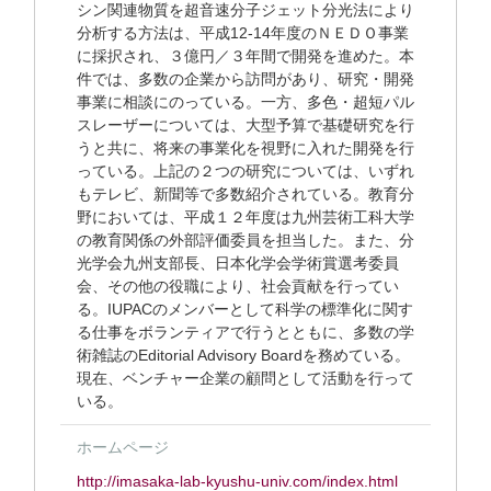
シン関連物質を超音速分子ジェット分光法により
分析する方法は、平成12-14年度のＮＥＤＯ事業
に採択され、３億円／３年間で開発を進めた。本
件では、多数の企業から訪問があり、研究・開発
事業に相談にのっている。一方、多色・超短パル
スレーザーについては、大型予算で基礎研究を行
うと共に、将来の事業化を視野に入れた開発を行
っている。上記の２つの研究については、いずれ
もテレビ、新聞等で多数紹介されている。教育分
野においては、平成１２年度は九州芸術工科大学
の教育関係の外部評価委員を担当した。また、分
光学会九州支部長、日本化学会学術賞選考委員
会、その他の役職により、社会貢献を行ってい
る。IUPACのメンバーとして科学の標準化に関す
る仕事をボランティアで行うとともに、多数の学
術雑誌のEditorial Advisory Boardを務めている。
現在、ベンチャー企業の顧問として活動を行って
いる。
ホームページ
http://imasaka-lab-kyushu-univ.com/index.html