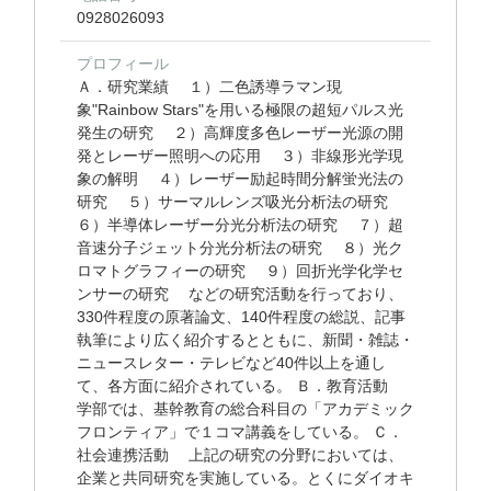
0928026093
プロフィール
Ａ．研究業績 １）二色誘導ラマン現
象"Rainbow Stars"を用いる極限の超短パルス光
発生の研究 ２）高輝度多色レーザー光源の開
発とレーザー照明への応用 ３）非線形光学現
象の解明 ４）レーザー励起時間分解蛍光法の
研究 ５）サーマルレンズ吸光分析法の研究
６）半導体レーザー分光分析法の研究 ７）超
音速分子ジェット分光分析法の研究 ８）光ク
ロマトグラフィーの研究 ９）回折光学化学セ
ンサーの研究 などの研究活動を行っており、
330件程度の原著論文、140件程度の総説、記事
執筆により広く紹介するとともに、新聞・雑誌・
ニュースレター・テレビなど40件以上を通し
て、各方面に紹介されている。 Ｂ．教育活動
学部では、基幹教育の総合科目の「アカデミック
フロンティア」で１コマ講義をしている。 Ｃ．
社会連携活動 上記の研究の分野においては、
企業と共同研究を実施している。とくにダイオキ