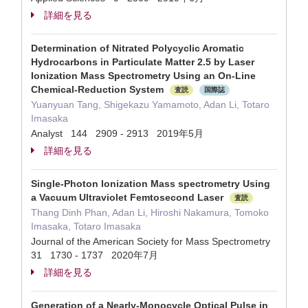
詳細を見る
Determination of Nitrated Polycyclic Aromatic
Hydrocarbons in Particulate Matter 2.5 by Laser
Ionization Mass Spectrometry Using an On-Line
Chemical-Reduction System
査読
国際誌
Yuanyuan Tang, Shigekazu Yamamoto, Adan Li, Totaro
Imasaka
Analyst 144 2909 - 2913 2019年5月
詳細を見る
Single-Photon Ionization Mass spectrometry Using
a Vacuum Ultraviolet Femtosecond Laser
査読
Thang Dinh Phan, Adan Li, Hiroshi Nakamura, Tomoko
Imasaka, Totaro Imasaka
Journal of the American Society for Mass Spectrometry
31 1730 - 1737 2020年7月
詳細を見る
Generation of a Nearly-Monocycle Optical Pulse in