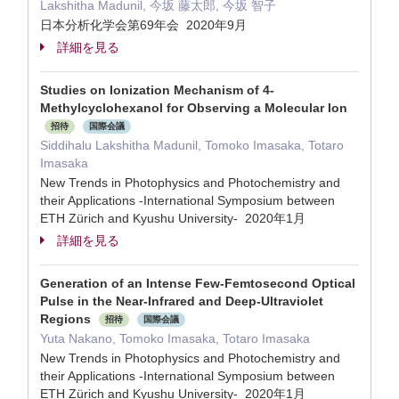
Lakshitha Madunil, 今坂 藤太郎, 今坂 智子
日本分析化学会第69年会 2020年9月
詳細を見る
Studies on Ionization Mechanism of 4-
Methylcyclohexanol for Observing a Molecular Ion
招待
国際会議
Siddihalu Lakshitha Madunil, Tomoko Imasaka, Totaro
Imasaka
New Trends in Photophysics and Photochemistry and
their Applications -International Symposium between
ETH Zürich and Kyushu University- 2020年1月
詳細を見る
Generation of an Intense Few-Femtosecond Optical
Pulse in the Near-Infrared and Deep-Ultraviolet
Regions
招待
国際会議
Yuta Nakano, Tomoko Imasaka, Totaro Imasaka
New Trends in Photophysics and Photochemistry and
their Applications -International Symposium between
ETH Zürich and Kyushu University- 2020年1月