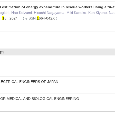
d estimation of energy expenditure in rescue workers using a tri-
Negishi, Nao Koizumi, Hisashi Nagayama, Miki Kaneko, Ken Kiyono, Na
gy
1
5 2024
（
eISSN:
1
664-042X
）
ips
LECTRICAL ENGINEERS OF JAPAN
FOR MEDICAL AND BIOLOGICAL ENGINEERING