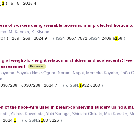
(
1
) 5 - 5 2025.4
ress of workers using wearable biosensors in protected horticultu
ima, M. Kaneko, K. Kiyono
404 ) 259 - 268 2024.9
（
ISSN:
0567-7572
eISSN:
2406-6
1
68
）
ing of weight-for-height relation in children and adolescents: Revi
y assessment
Reviewed
Isoyama, Sayaka Nose-Ogura, Narumi Nagai, Momoko Kayaba, João Gabr
no
 e0307238 - e0307238 2024.7
（
eISSN:
1
932-6203
）
ion of the hook-wire used in breast-conserving surgery using a m
ath, Akihiro Kuwahata, Yuki Sunaga, Shinichi Chikaki, Miki Kaneko, M
 2024.
1
（
eISSN:
2
1
58-3226
）