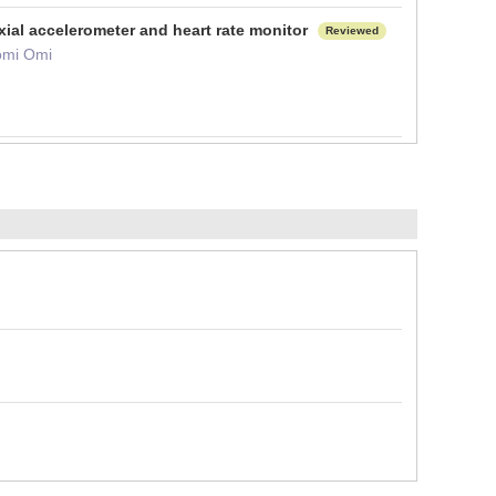
axial accelerometer and heart rate monitor
Reviewed
omi Omi