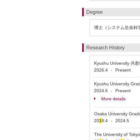
Degree
博士（システム生命科
Research History
Kyushu University 共創
2026.4
Present
-
Kyushu University Grad
2024.6
Present
-
More details
Osaka University Gradu
20
1
8.4
2024.5
-
The University of To