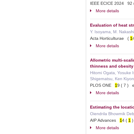
IEEE ECICE 2024 92 
More details
Evaluation of heat st
Y. Isoyama, M. Nakash
Acta Horticulturae (
1
More details
Allometric multi-scal
thinness and obesit
Hitomi Ogata, Yosuke 
Shigematsu, Ken Kiyo
PLOS ONE
1
9 ( 7 )
More details
Estimating the locat
Oiendrila Bhowmik Debn
AIP Advances
1
4 (
1
)
More details