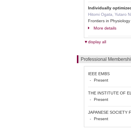
Individually optimize
Hitomi Ogata, Yutaro 
Frontiers in Physiolo
More details
▼display all
Professional Membersh
IEEE EMBS
Present
-
THE INSTITUTE OF E
Present
-
JAPANESE SOCIETY 
Present
-