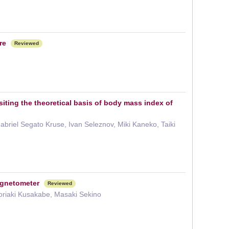
re
Reviewed
siting the theoretical basis of body mass index of
iel Segato Kruse, Ivan Seleznov, Miki Kaneko, Taiki
agnetometer
Reviewed
oriaki Kusakabe, Masaki Sekino