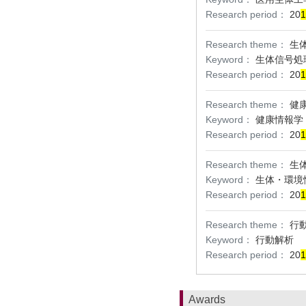
Research period：
20
1
Research theme：
生
Keyword：
生体信号処
Research period：
20
1
Research theme：
健
Keyword：
健康情報学
Research period：
20
1
Research theme：
生
Keyword：
生体・環境
Research period：
20
1
Research theme：
行
Keyword：
行動解析
Research period：
20
1
Awards