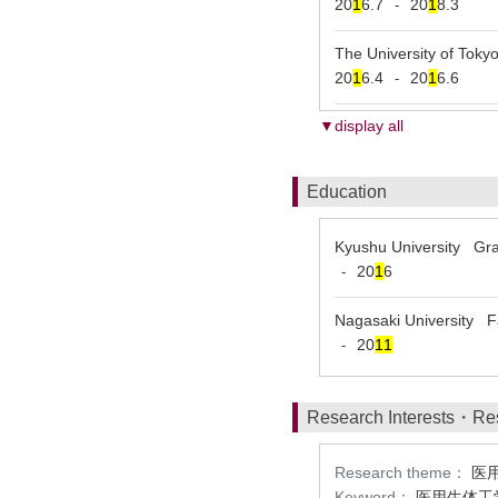
20
1
6.7
20
1
8.3
-
The University of T
20
1
6.4
20
1
6.6
-
▼display all
Education
Kyushu University Gra
20
1
6
-
Nagasaki University Fa
20
1
1
-
Research Interests・Re
Research theme：
医
Keyword：
医用生体工