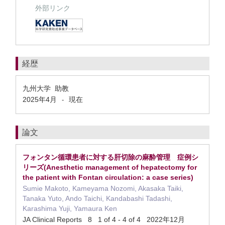
外部リンク
経歴
九州大学 助教
2025年4月
現在
-
論文
フォンタン循環患者に対する肝切除の麻酔管理 症例シ
リーズ(Anesthetic management of hepatectomy for
the patient with Fontan circulation: a case series)
Sumie Makoto, Kameyama Nozomi, Akasaka Taiki,
Tanaka Yuto, Ando Taichi, Kandabashi Tadashi,
Karashima Yuji, Yamaura Ken
JA Clinical Reports 8 1 of 4 - 4 of 4 2022年12月