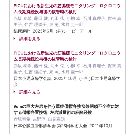
PICUにおける新生児の筋弛緩モニタリング ロクロニウ
ム長期持続投与後の抜管時の検討
赤坂 泰希, 藤田 愛, 丸田 弦, 小柳 幸, 石川 真理子, 賀来 真
里子, 住吉 理絵子, 泉 薫, 水野 圭一郎
臨床麻酔 2023年6月 (株)シービーアール
詳細を見る
PICUにおける新生児の筋弛緩モニタリング ロクロニウ
ム長期持続投与後の抜管時の検討
赤坂 泰希, 藤田 愛, 丸田 弦, 小柳 幸, 石川 真理子, 賀来 真
里子, 住吉 理絵子, 泉 薫, 水野 圭一郎
日本小児麻酔学会誌 2023年10月 (一社)日本小児麻酔学
会
詳細を見る
9cmの巨大左房を伴う重症僧帽弁狭窄兼閉鎖不全症に対
する僧帽弁置換術, 左房減量術の麻酔経験
赤坂泰希, 吉野淳, 自見宣朗
日本心臓血管麻酔学会 第26回学術大会 2021年10月