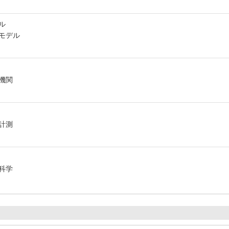
ル
モデル
機関
計測
科学