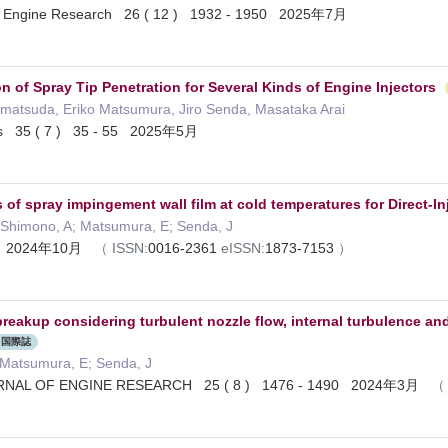
f Engine Research 26 ( 12 ) 1932 - 1950 2025年7月
n of Spray Tip Penetration for Several Kinds of Engine Injectors
 matsuda, Eriko Matsumura, Jiro Senda, Masataka Arai
ys 35 ( 7 ) 35 - 55 2025年5月
 of spray impingement wall film at cold temperatures for Direct-In
 Shimono, A; Matsumura, E; Senda, J
 ) 2024年10月
（
ISSN:
0016-2361
eISSN:
1873-7153
）
reakup considering turbulent nozzle flow, internal turbulence and 
国際誌
 Matsumura, E; Senda, J
NAL OF ENGINE RESEARCH 25 ( 8 ) 1476 - 1490 2024年3月
（