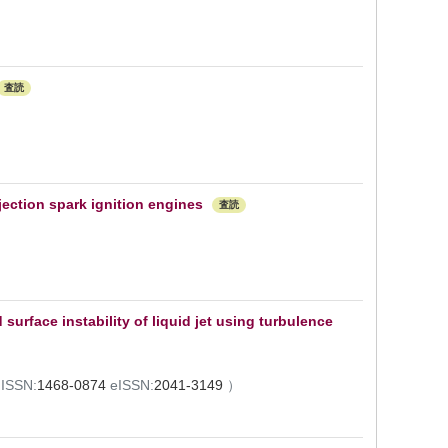
査読
jection spark ignition engines
査読
surface instability of liquid jet using turbulence
ISSN:
1468-0874
eISSN:
2041-3149
）