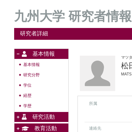
九州大学 研究者情報
研究者詳細
基本情報
マツ
松
基本情報
◆
MATS
研究分野
◆
学位
◆
経歴
◆
所属
学歴
◆
研究活動
教育活動
連絡先