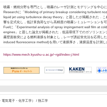
噴霧・燃焼分野を専門とし，噴霧のレーザ計測とモデリングを中心に研究
Researchに「Modeling of primary breakup considering turbulent nozzle 
liquid jet using turbulence decay theory」と題
響を定式化し，低計算負荷ながら高精度の噴霧シミュレーションを
Fuelに「Experimental analysis of spray impingement wall film at cold t
engines」と題した論文が掲載された．低温環境下でのガソリンエ
霧壁面衝突による燃料液膜を対象とし，レーザ誘起蛍光法を応用したTIR-LIF method(:
induced fluorescence method)を用いて液膜厚さ，液膜温度を
https://www.mech.kyushu-u.ac.jp/~rgd/index-j.html
電気電子・化学工学） / 熱工学