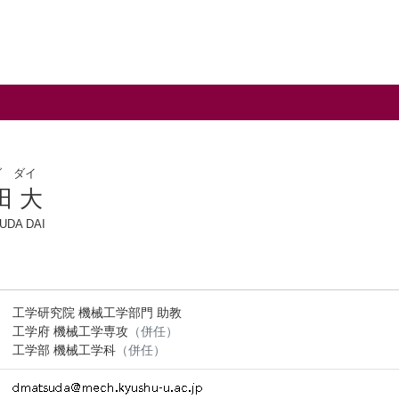
ダ ダイ
田 大
UDA DAI
工学研究院 機械工学部門 助教
工学府 機械工学専攻
（併任）
工学部 機械工学科
（併任）