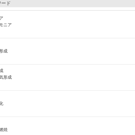
ワード
ア
モニア
形成
成
気形成
化
燃焼