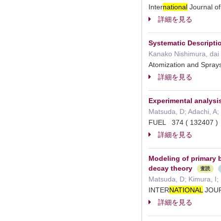
Inter
national
Journal o
詳細を見る
Systematic Descriptio
Kanako Nishimura, dai
Atomization and Spra
詳細を見る
Experimental analysis
Matsuda, D; Adachi, A;
FUEL 374 ( 132407
詳細を見る
Modeling of primary b
decay theory
査読
Matsuda, D; Kimura, I;
INTER
NATIONAL
JOUR
詳細を見る