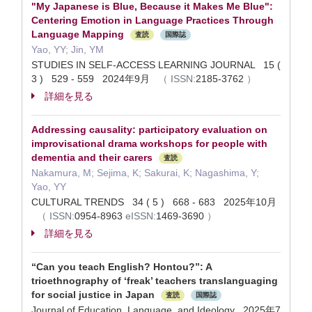
"My Japanese is Blue, Because it Makes Me Blue":
Centering Emotion in Language Practices Through
Language Mapping
査読
国際誌
Yao, YY; Jin, YM
STUDIES IN SELF-ACCESS LEARNING JOURNAL 15 (
3 ) 529 - 559 2024年9月
（
ISSN:
2185-3762
）
詳細を見る
Addressing causality: participatory evaluation on
improvisational drama workshops for people with
dementia and their carers
査読
Nakamura, M; Sejima, K; Sakurai, K; Nagashima, Y;
Yao, YY
CULTURAL TRENDS 34 ( 5 ) 668 - 683 2025年10月
（
ISSN:
0954-8963
eISSN:
1469-3690
）
詳細を見る
“Can you teach English? Hontou?”: A
trioethnography of ‘freak’ teachers translanguaging
for social justice in Japan
査読
国際誌
Journal of Education, Language, and Ideology 2025年7