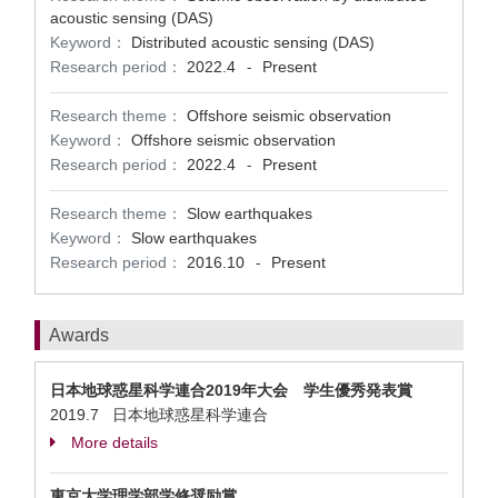
acoustic sensing (DAS)
Keyword：
Distributed acoustic sensing (DAS)
Research period：
2022.4
Present
-
Research theme：
Offshore seismic observation
Keyword：
Offshore seismic observation
Research period：
2022.4
Present
-
Research theme：
Slow earthquakes
Keyword：
Slow earthquakes
Research period：
2016.10
Present
-
Awards
日本地球惑星科学連合2019年大会 学生優秀発表賞
2019.7 日本地球惑星科学連合
More details
東京大学理学部学修奨励賞