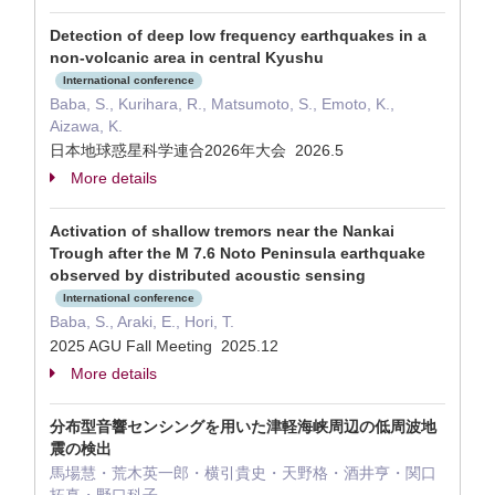
Detection of deep low frequency earthquakes in a
non-volcanic area in central Kyushu
International conference
Baba, S., Kurihara, R., Matsumoto, S., Emoto, K.,
Aizawa, K.
日本地球惑星科学連合2026年大会 2026.5
More details
Activation of shallow tremors near the Nankai
Trough after the M 7.6 Noto Peninsula earthquake
observed by distributed acoustic sensing
International conference
Baba, S., Araki, E., Hori, T.
2025 AGU Fall Meeting 2025.12
More details
分布型音響センシングを用いた津軽海峡周辺の低周波地
震の検出
馬場慧・荒木英一郎・横引貴史・天野格・酒井亨・関口