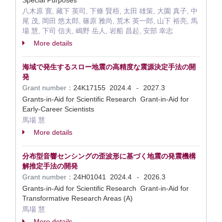
Special Purposes
八木原 寛, 藏下 英司, 下條 賢梧, 太田 雄策, 大園 真子, 中
尾 茂, 岡田 悠太郎, 篠原 雅尚, 荒木 英一郎, 山下 裕亮, 馬
場 慧, 下司 信夫, 嶋野 岳人, 岩船 昌起, 安部 幸志
More details
海域で発生するスロー地震の高精度な震源決定手法の開
発
Grant number：
24K17155
2024.4
2027.3
-
Grants-in-Aid for Scientific Research Grant-in-Aid for
Early-Career Scientists
馬場 慧
More details
分布型音響センシングの歪波形に基づく地震の発震機構
解推定手法の開発
Grant number：
24H01041
2024.4
2026.3
-
Grants-in-Aid for Scientific Research Grant-in-Aid for
Transformative Research Areas (A)
馬場 慧
More details