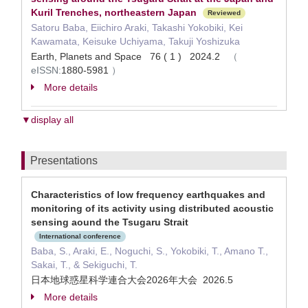
Kuril Trenches, northeastern Japan
Reviewed
Satoru Baba, Eiichiro Araki, Takashi Yokobiki, Kei
Kawamata, Keisuke Uchiyama, Takuji Yoshizuka
Earth, Planets and Space 76 ( 1 ) 2024.2
（
eISSN:
1880-5981
）
More details
▼display all
Presentations
Characteristics of low frequency earthquakes and
monitoring of its activity using distributed acoustic
sensing aound the Tsugaru Strait
International conference
Baba, S., Araki, E., Noguchi, S., Yokobiki, T., Amano T.,
Sakai, T., & Sekiguchi, T.
日本地球惑星科学連合大会2026年大会 2026.5
More details