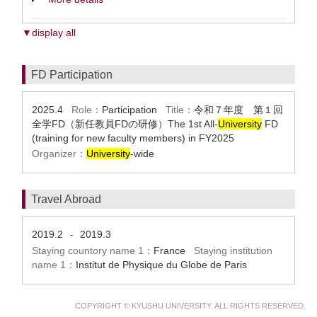
▼display all
FD Participation
2025.4
Role：
Participation
Title：
令和７年度 第１回
全学FD（新任教員FDの研修）The 1st All-
University
FD
(training for new faculty members) in FY2025
Organizer：
University
-wide
Travel Abroad
2019.2
2019.3
-
Staying countory name 1：
France
Staying institution
name 1：
Institut de Physique du Globe de Paris
COPYRIGHT © KYUSHU UNIVERSITY. ALL RIGHTS RESERVED.