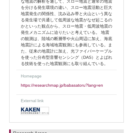
な地震の解析を通して、スロー地震と通常の地震
を分ける発生環境の違い、スロー地震活動と巨大
地震発生の関係性、沈み込み帯と火山という異な
る発生場で共通して低周波な地震がなぜ起こるの
かといった観点から、スロー地震・低周波地震の
発生メカニズムに迫りたいと考えている。 地震
の観測は、陸域の断層帯や火山周辺に加え、海底
地震計による海域地震観測にも参画している。ま
た、従来の地震計に加え、光ファイバーケーブル
を使った分布型音響センシング（DAS）とよばれ
る技術を使った地震観測にも取り組んでいる。
Homepage
https://researchmap.jp/babasatoru?lang=en
External link