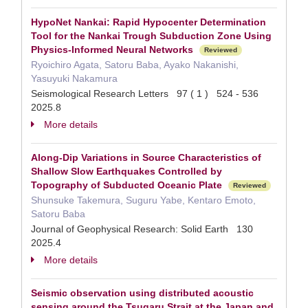
HypoNet Nankai: Rapid Hypocenter Determination
Tool for the Nankai Trough Subduction Zone Using
Physics-Informed Neural Networks
Reviewed
Ryoichiro Agata, Satoru Baba, Ayako Nakanishi,
Yasuyuki Nakamura
Seismological Research Letters 97 ( 1 ) 524 - 536
2025.8
More details
Along-Dip Variations in Source Characteristics of
Shallow Slow Earthquakes Controlled by
Topography of Subducted Oceanic Plate
Reviewed
Shunsuke Takemura, Suguru Yabe, Kentaro Emoto,
Satoru Baba
Journal of Geophysical Research: Solid Earth 130
2025.4
More details
Seismic observation using distributed acoustic
sensing around the Tsugaru Strait at the Japan and