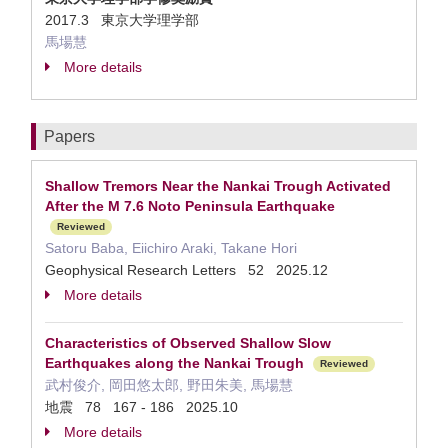
2017.3 東京大学理学部
馬場慧
More details
Papers
Shallow Tremors Near the Nankai Trough Activated
After the M 7.6 Noto Peninsula Earthquake
Reviewed
Satoru Baba, Eiichiro Araki, Takane Hori
Geophysical Research Letters 52 2025.12
More details
Characteristics of Observed Shallow Slow
Earthquakes along the Nankai Trough
Reviewed
武村俊介, 岡田悠太郎, 野田朱美, 馬場慧
地震 78 167 - 186 2025.10
More details