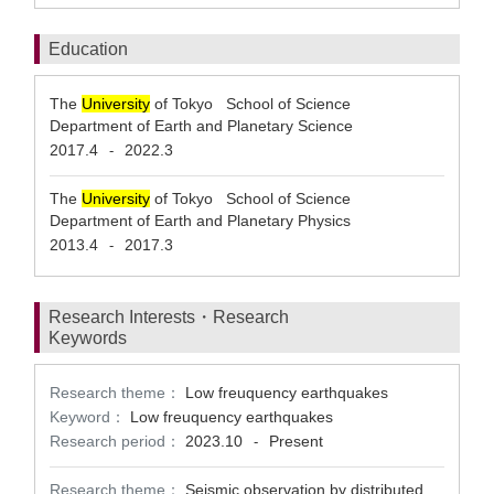
Education
The
University
of Tokyo School of Science
Department of Earth and Planetary Science
2017.4
2022.3
-
The
University
of Tokyo School of Science
Department of Earth and Planetary Physics
2013.4
2017.3
-
Research Interests・Research
Keywords
Research theme：
Low freuquency earthquakes
Keyword：
Low freuquency earthquakes
Research period：
2023.10
Present
-
Research theme：
Seismic observation by distributed